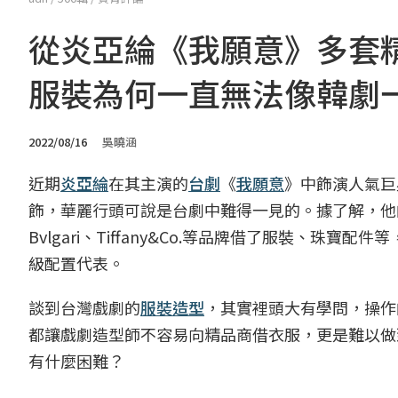
從炎亞綸《我願意》多套
服裝為何一直無法像韓劇
2022/08/16
吳曉涵
近期
炎亞綸
在其主演的
台劇
《
我願意
》中飾演人氣巨
飾，華麗行頭可說是台劇中難得一見的。據了解，他的
Bvlgari、Tiffany&Co.等品牌借了服裝、珠
級配置代表。
談到台灣戲劇的
服裝造型
，其實裡頭大有學問，操作
都讓戲劇造型師不容易向精品商借衣服，更是難以做
有什麼困難？