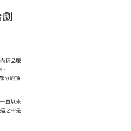
台劇
尚精品服
GM、
裝部分的頂
一直以來
這之中是