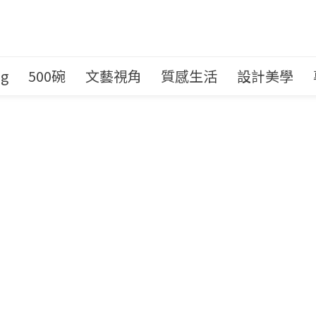
ng
500碗
文藝視角
質感生活
設計美學