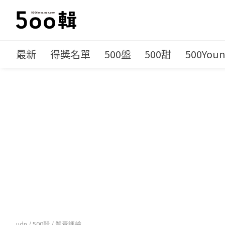
最新
得獎名單
500盤
500甜
500You
udn
/
500輯
/
質青評論