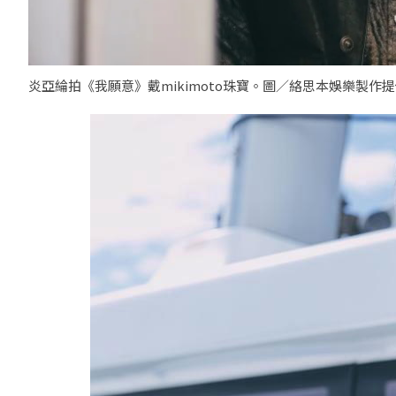
炎亞綸拍《我願意》戴mikimoto珠寶。圖／絡思本娛樂製作