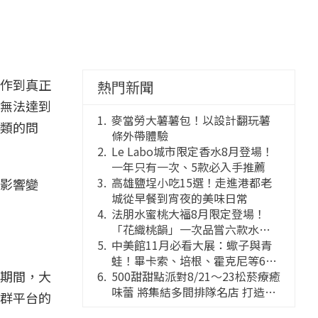
作到真正
熱門新聞
無法達到
麥當勞大薯薯包！以設計翻玩薯
類的問
條外帶體驗
Le Labo城市限定香水8月登場！
一年只有一次、5款必入手推薦
高雄鹽埕小吃15選！走進港都老
影響變
城從早餐到宵夜的美味日常
法朋水蜜桃大福8月限定登場！
「花織桃韻」一次品嘗六款水蜜
桃花果大福
中美館11月必看大展：蠍子與青
蛙！畢卡索、培根、霍克尼等66
期間，大
件國巨典藏亮相
500甜甜點派對8/21～23松菸療癒
味蕾 將集結多間排隊名店 打造靈
群平台的
感創意的舞台