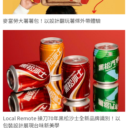
麥當勞大薯薯包！以設計翻玩薯條外帶體驗
Local Remote 操刀70年黑松沙士全新品牌識別！以
包裝設計展現台味新美學