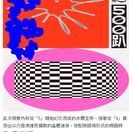
此次視覺內有從「5」開始幻化而成的水體生物、接著從「0」異
想出以力道滴撞而擴散的晶體漣漪，搭配類錯視形式的橢圓網