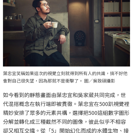
葉忠宜笑稱如果這次的視覺立刻就得到所有人的共識，搞不好他
會對自己很失望，因為那就不是衝擊了。 圖／吳致碩攝影
如今看到的靜態畫面由葉忠宜和吳家葳共同完成，世
代混搭概念在執行端即被貫徹。葉忠宜在500趴視覺裡
精妙安排了眾多的元素共構，選擇把500這組數字圖形
分解並轉化成三種截然不同的圖像，彼此似乎不相容
卻又相互交織。從「5」開始幻化而成的水體生物、接