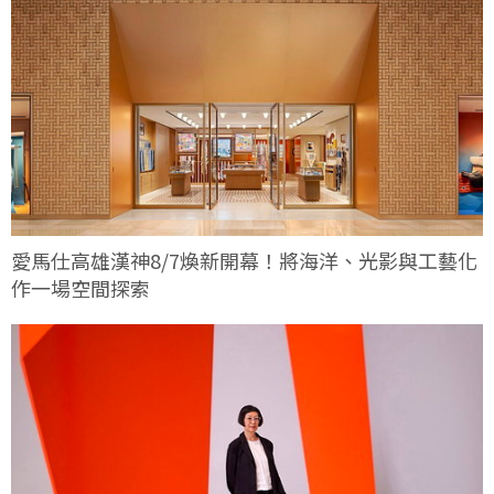
愛馬仕高雄漢神8/7煥新開幕！將海洋、光影與工藝化
作一場空間探索