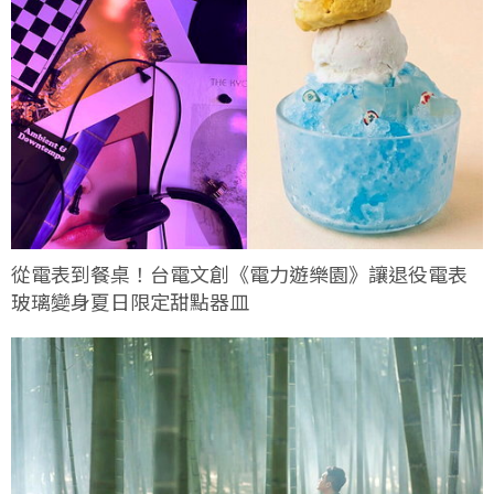
從電表到餐桌！台電文創《電力遊樂園》讓退役電表
玻璃變身夏日限定甜點器皿