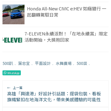
Honda All-New CIVIC e:HEV 如癮隨行 一
起翻轉駕馭日常
7-ELEVEN永續派對！「在地永續賞」限定
活動開抽，大獎抱回家
500趴
﹒
葉忠宜
﹒
平面設計
﹒
水舞廣場
﹒
500談
﹒
WhatsApp
←
上一篇
高雄「興達港」好設計引話題：提袋包裝、看板
旗幟緊扣在地海洋文化，帶來美感體驗的可能性