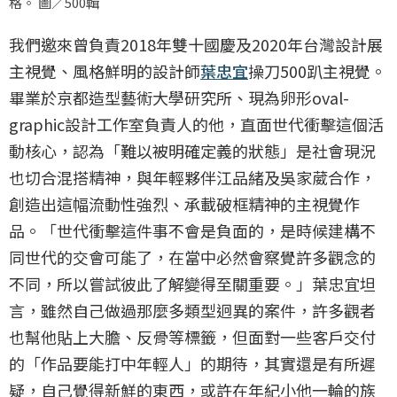
格。 圖／500輯
我們邀來曾負責2018年雙十國慶及2020年台灣設計展
主視覺、風格鮮明的設計師
葉忠宜
操刀500趴主視覺。
畢業於京都造型藝術大學研究所、現為卵形oval-
graphic設計工作室負責人的他，直面世代衝擊這個活
動核心，認為「難以被明確定義的狀態」是社會現況
也切合混搭精神，與年輕夥伴江品緒及吳家葳合作，
創造出這幅流動性強烈、承載破框精神的主視覺作
品。「世代衝擊這件事不會是負面的，是時候建構不
同世代的交會可能了，在當中必然會察覺許多觀念的
不同，所以嘗試彼此了解變得至關重要。」葉忠宜坦
言，雖然自己做過那麼多類型迥異的案件，許多觀者
也幫他貼上大膽、反骨等標籤，但面對一些客戶交付
的「作品要能打中年輕人」的期待，其實還是有所遲
疑，自己覺得新鮮的東西，或許在年紀小他一輪的族