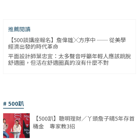
推薦閱讀
【500談講座報名】詹偉雄╳方序中 ── 從美學
經濟出發的時代革命
平面設計師葉忠宜：太多聲音呼籲年輕人應該跳脫
舒適圈，但活在舒適圈真的沒有什麼不對
500趴
【500趴】聰明理財／丫頭詹子晴5年存首
桶金 專家教3招