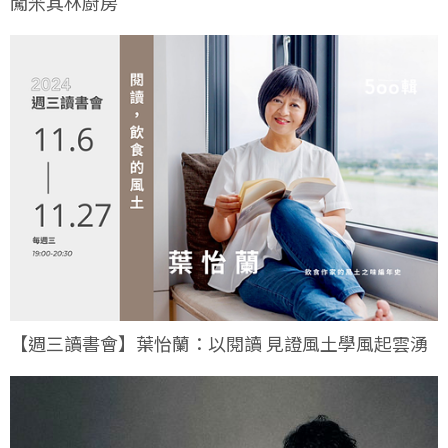
闖米其林廚房
【週三讀書會】葉怡蘭：以閱讀 見證風土學風起雲湧