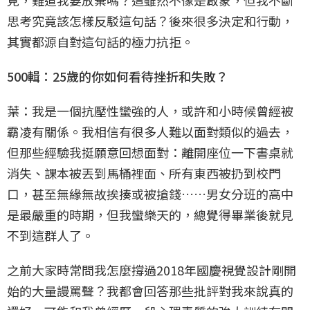
思考究竟該怎樣反駁這句話？後來很多決定和行動，
其實都源自對這句話的極力抗拒。
500輯：25歲的你如何看待挫折和失敗？
葉：我是一個抗壓性蠻強的人，或許和小時候曾經被
霸凌有關係。我相信有很多人難以面對類似的過去，
但那些經驗我挺願意回想面對：離開座位一下書桌就
消失、課本被丟到馬桶裡面、所有東西被扔到校門
口，甚至無緣無故挨揍或被搶錢……男女分班的高中
是最嚴重的時期，但我蠻樂天的，總覺得畢業後就見
不到這群人了。
之前大家時常問我怎麼撐過2018年國慶視覺設計剛開
始的大量謾罵聲？我都會回答那些批評對我來說真的