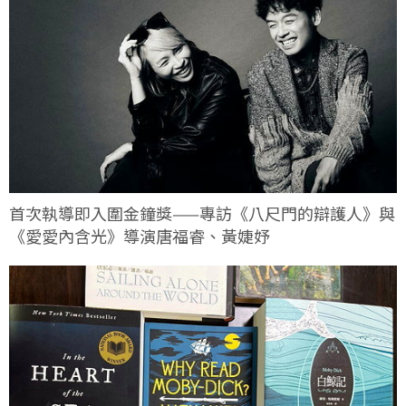
首次執導即入圍金鐘獎——專訪《八尺門的辯護人》與
《愛愛內含光》導演唐福睿、黃婕妤