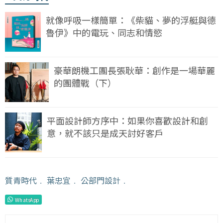
就像呼吸一樣簡單：《柴貓、夢的浮艇與德
魯伊》中的電玩、同志和情慾
豪華朗機工團長張耿華：創作是一場華麗
的團體戰（下）
平面設計師方序中：如果你喜歡設計和創
意，就不該只是成天討好客戶
質青時代
﹒
葉忠宜
﹒
公部門設計
﹒
WhatsApp