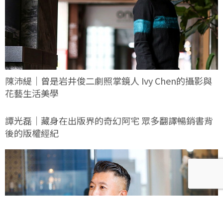
陳沛緹｜曾是岩井俊二劇照掌鏡人 Ivy Chen的攝影與
花藝生活美學