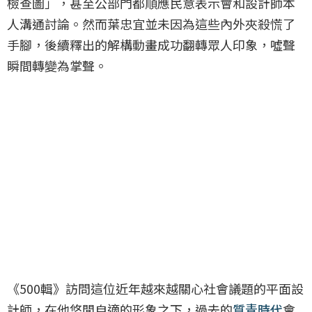
檢查圖」，甚至公部門都順應民意表示會和設計師本
人溝通討論。然而葉忠宜並未因為這些內外夾殺慌了
手腳，後續釋出的解構動畫成功翻轉眾人印象，噓聲
瞬間轉變為掌聲。
《500輯》訪問這位近年越來越關心社會議題的平面設
計師，在他悠閒自適的形象之下，過去的
質青時代
會