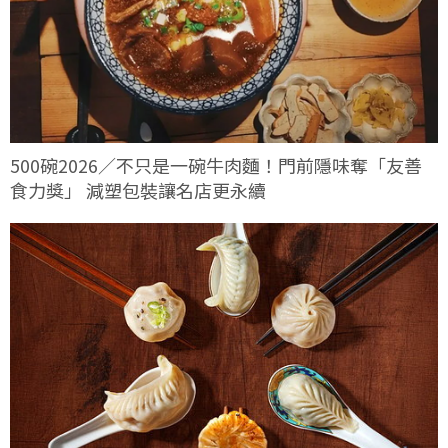
500碗2026／不只是一碗牛肉麵！門前隱味奪「友善
食力獎」 減塑包裝讓名店更永續