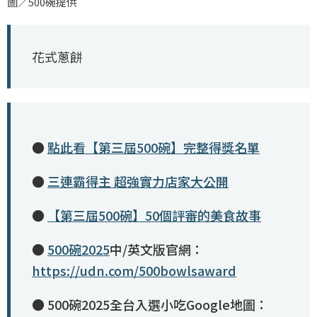
圖／500碗提供
花式蔥餅
●
點此看【第三屆500碗】完整得獎名單
●
三連霸得主 超強實力店家大公開
●
【第三屆500碗】50個評審的美食故事
●
500碗2025
中/英文版官網：
https://udn.com/500bowlsaward
● 500碗2025全台入選小吃Google地圖：