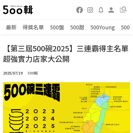
最新
得獎名單
500盤
500甜
500Young
500
【第三屆500碗2025】三連霸得主名單
超強實力店家大公開
2025/07/19
500輯