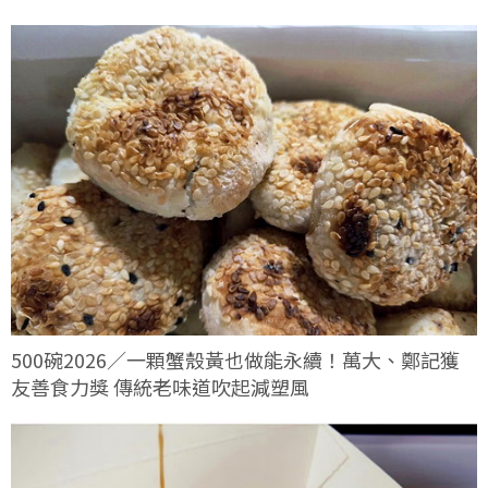
500碗2026／一顆蟹殼黃也做能永續！萬大、鄭記獲
友善食力獎 傳統老味道吹起減塑風