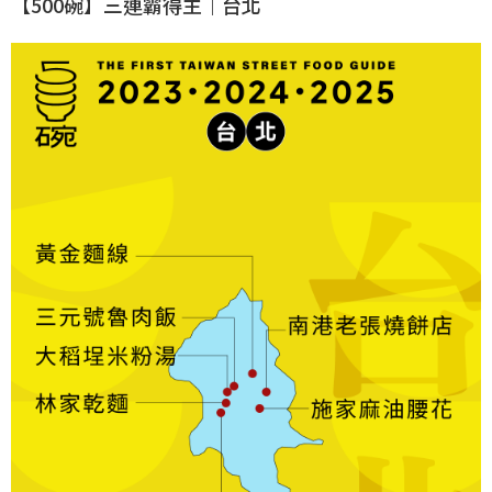
【500碗】三連霸得主｜台北