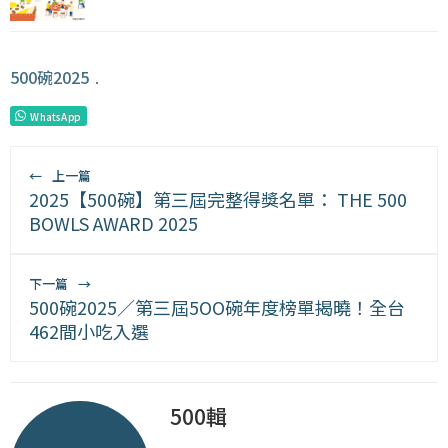
500碗2025
﹒
WhatsApp
←
上一篇
2025【500碗】第三屆完整得獎名單： THE 500
BOWLS AWARD 2025
下一篇
→
500碗2025／第三屆5OO碗年度榜單揭曉！全台
462間小吃入選
500輯