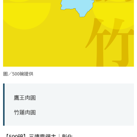
圖／500碗提供
鷹王肉圓
竹蓮肉圓
【500碗】三連霸得主｜彰化