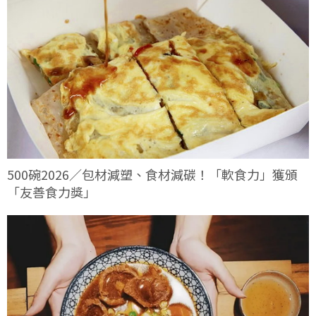
500碗2026／包材減塑、食材減碳！「軟食力」獲頒
「友善食力獎」