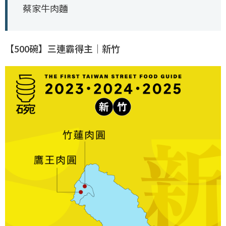
蔡家牛肉麵
【500碗】三連霸得主｜新竹