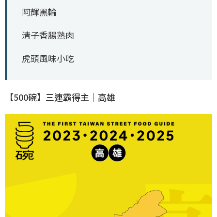
阿輝黑輪
清子香腸熟肉
虎頭風味小吃
【500碗】三連霸得主｜高雄