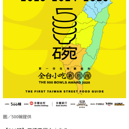
圖／500碗提供