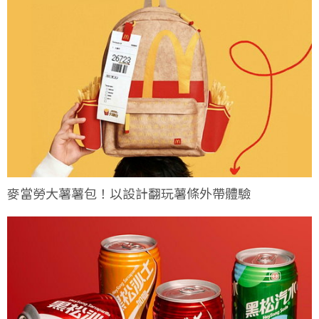
麥當勞大薯薯包！以設計翻玩薯條外帶體驗