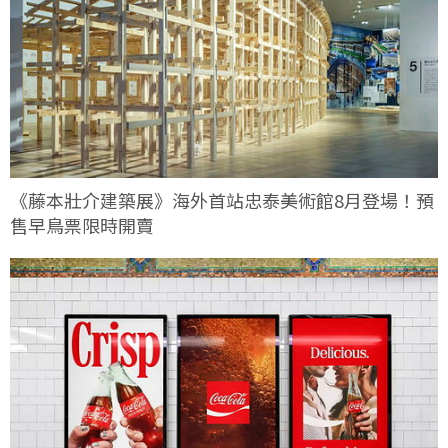
《藤本壯介建築展》海外首站忠泰美術館8月登場！預
售早鳥票限時開賣