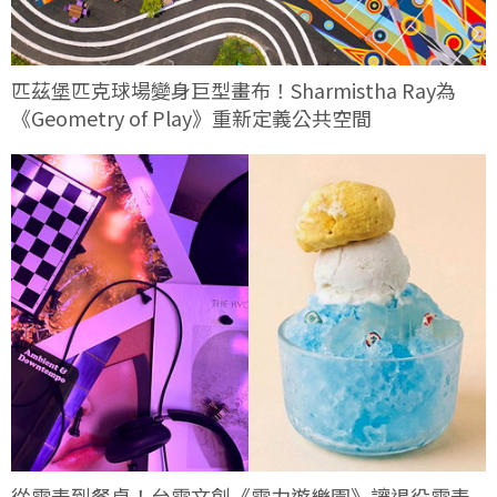
匹茲堡匹克球場變身巨型畫布！Sharmistha Ray為
《Geometry of Play》重新定義公共空間
從電表到餐桌！台電文創《電力遊樂園》讓退役電表