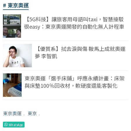
東京奧運
【5G科技】讓旅客用母語叫taxi，智慧接駁
很easy：東京奧運開發的自動化無人計程車
【優質系】拭去淚與傷 鞍馬上成就奧運
夢 李智凱
東京奧運「選手床鋪」呼應永續計畫：床架
與床墊100％回收材，軟硬度還能客製化
東京奧運
﹒
東京
﹒
WhatsApp