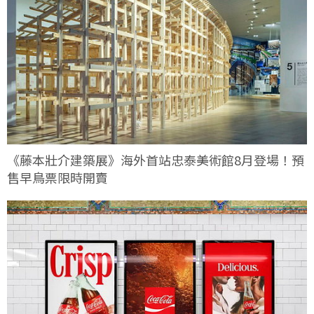
《藤本壯介建築展》海外首站忠泰美術館8月登場！預
售早鳥票限時開賣