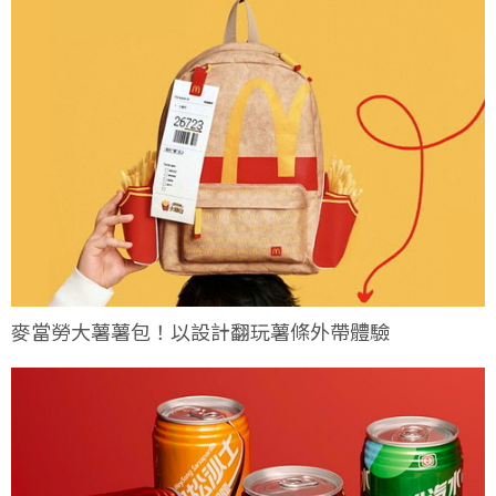
麥當勞大薯薯包！以設計翻玩薯條外帶體驗