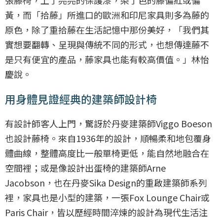
張藤椅，上了亮亮的保護漆，染了色的藤偏紅或偏
黃，而「拾藤」所進口的歐洲和印尼家具則多為藤的
原色，除了重拾藤在生活記憶中那份美好，「我們其
實想要翻轉、呈現與傳統不同的形式，也想傳達藤不
是只有便宜的產品，藤家具也能有較高價值。」林怡
慶說。
用身體見證經典的建築師設計椅
有設計師客人上門，驚訝於丹麥建築師Viggo Boeson
也設計藤椅。來自1936年的設計，順暢柔和地包覆身
體曲線，整體高度比一般單椅更低，能自然地融合在
空間裡；或是像設計出蛋椅的建築師Arne
Jacobson，也在丹麥Sika Design的重啟建築師系列
裡，家具也是小型的建築，一張Fox Lounge Chair或
Paris Chair，皆以歷經時間淬煉的設計為現代生活注