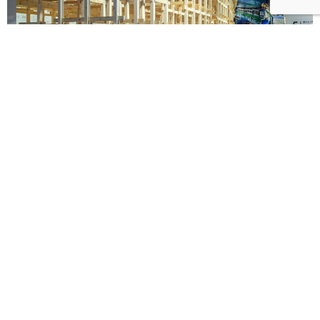
《藤本壯介建築展》海外首站忠泰美術館8月登場！預
售早鳥票限時開賣