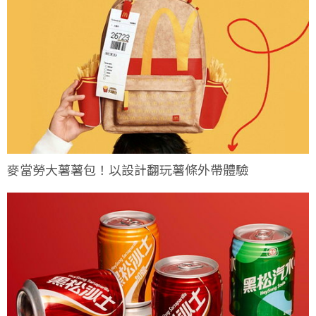
麥當勞大薯薯包！以設計翻玩薯條外帶體驗