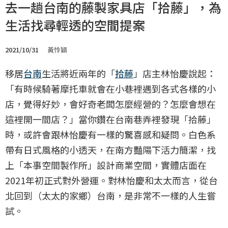
去一趟台南的藤製家具店「拾藤」，為
生活找尋輕透的空間提案
2021/10/31
黃怜穎
移居
台南
生活將近兩年的「
拾藤
」店主林怡慶說起：
「有時候騎著摩托車就會在小巷裡遇到各式各樣的小
店，覺得好妙，會好奇老闆怎麼經營的？怎麼會想在
這裡開一間店？」當你鑽在台南巷弄裡發現「拾藤」
時，或許會跟林怡慶有一樣的驚喜感和疑問。白色系
帶有日式風格的小透天，在南方豔陽下活力簡潔，找
上「本事空間製作所」設計商業空間，實體店面在
2021年初正式對外營運。對林怡慶和太太而言，從台
北回到（太太的家鄉）台南，是非常不一樣的人生嘗
試。