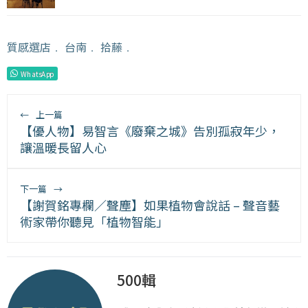
質感選店
﹒
台南
﹒
拾藤
﹒
WhatsApp
←
上一篇
【優人物】易智言《廢棄之城》告別孤寂年少，
讓溫暖長留人心
下一篇
→
【謝賀銘專欄／聲塵】如果植物會說話 – 聲音藝
術家帶你聽見「植物智能」
500輯