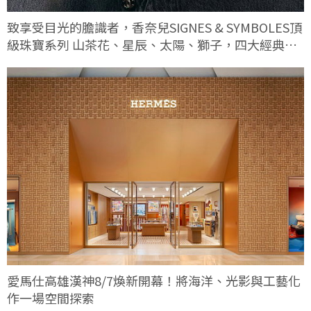
致享受目光的膽識者，香奈兒SIGNES & SYMBOLES頂
級珠寶系列 山茶花、星辰、太陽、獅子，四大經典符
碼這次有何不同
愛馬仕高雄漢神8/7煥新開幕！將海洋、光影與工藝化
作一場空間探索