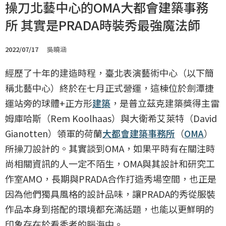
操刀北藝中心的OMA大都會建築事務
所 其實是PRADA時裝秀最強魔法師
2022/07/17
吳曉涵
經歷了十年的建造時程，臺北表演藝術中心（以下簡
稱北藝中心）終於在七月正式營運，這棟位於劍潭捷
運站旁的球體+正方形
建築
，是普立茲克建築獎得主雷
姆庫哈斯（Rem Koolhaas）與大衛希艾萊特（David
Gianotten）領軍的荷蘭
大都會建築事務所
（
OMA
）
所操刀設計的。其實談到OMA，如果平時有在關注時
尚相關資訊的人一定不陌生，OMA與其設計和研究工
作室AMO，長期與PRADA合作打造秀場空間，也正是
因為他們獨具風格的設計品味，讓PRADA的秀從服裝
作品本身到搭配的環境都充滿話題，也能以更鮮明的
印象存在於看秀者的腦海中。