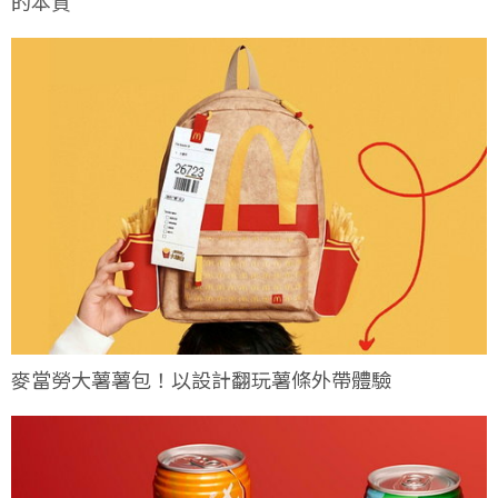
的本質
麥當勞大薯薯包！以設計翻玩薯條外帶體驗