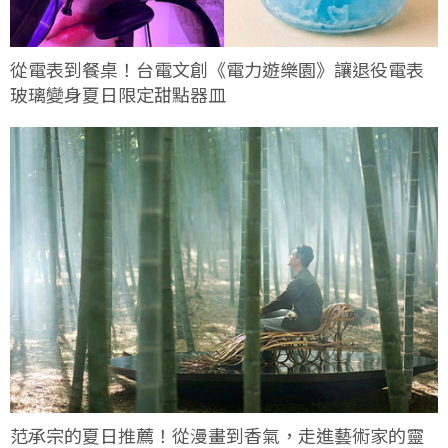
從電表到餐桌！台電文創《電力遊樂園》讓退役電表
玻璃變身夏日限定甜點器皿
范承宗的夏日推薦！從漫畫到香氣，走進藝術家的靈