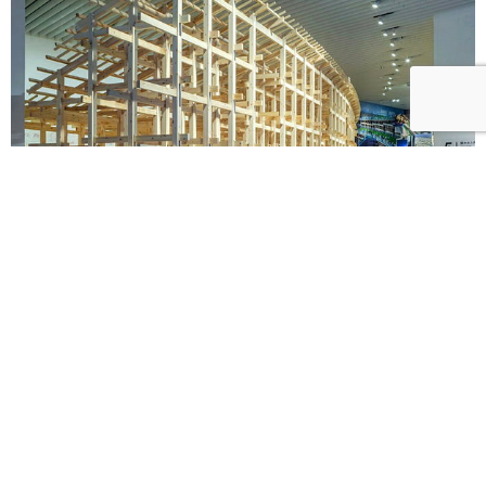
《藤本壯介建築展》海外首站忠泰美術館8月登場！預
售早鳥票限時開賣