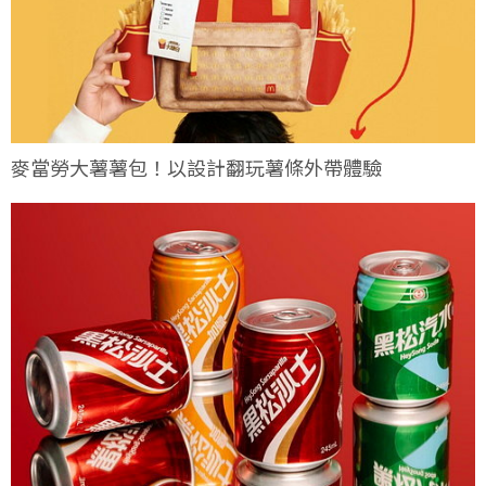
麥當勞大薯薯包！以設計翻玩薯條外帶體驗