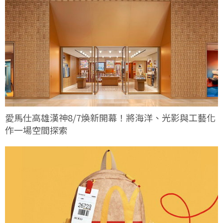
愛馬仕高雄漢神8/7煥新開幕！將海洋、光影與工藝化
作一場空間探索