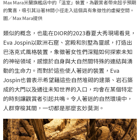
Max Mara米蘭旗艦店中的「溫室」裝置，為觀賞者帶來超乎預期
的驚喜，吸引其沿著林間小徑走入這個具有象徵性的虛擬空間。
圖／Max Mara提供
類似的概念，也能在DIOR的2023春夏大秀現場看見，
Eva Jospin以歐洲石窟、宮殿和別墅為靈感，打造出
巴洛克式風格裝置，象徵著女性們深黯如何探索未知
的神祕領域，感懷於自身與大自然間特殊的連結與湧
動的生命力。而對於這些使人著迷的裝置，Eva
Jospin也曾表示希望藉這些自然堆砌的建築、岩石築
成的大門以及通往未知世界的入口，均會在某個特定
的時刻讓觀賞者引起共鳴。令人著迷的自然環境中，
人群穿梭其間，一切都是那麼玄妙莫測。