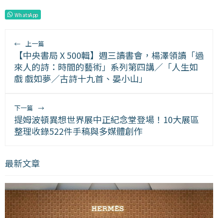
WhatsApp
←
上一篇
【中央書局 X 500輯】週三讀書會，楊澤領讀「過
來人的詩：時間的藝術」系列第四講／「人生如
戲 戲如夢／古詩十九首、晏小山」
下一篇
→
提姆波頓異想世界展中正紀念堂登場！10大展區
整理收錄522件手稿與多媒體創作
最新文章