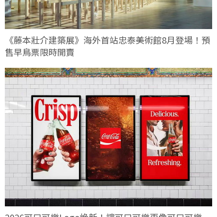
《藤本壯介建築展》海外首站忠泰美術館8月登場！預
售早鳥票限時開賣
2026可口可樂Logo煥新！讓可口可樂更像可口可樂