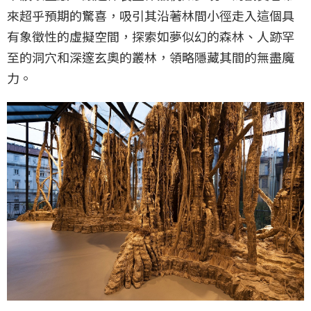
來超乎預期的驚喜，吸引其沿著林間小徑走入這個具
有象徵性的虛擬空間，探索如夢似幻的森林、人跡罕
至的洞穴和深邃玄奧的叢林，領略隱藏其間的無盡魔
力。