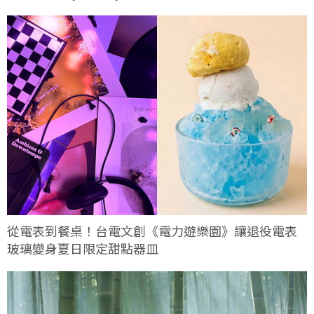
從電表到餐桌！台電文創《電力遊樂園》讓退役電表
玻璃變身夏日限定甜點器皿