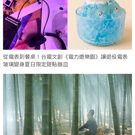
從電表到餐桌！台電文創《電力遊樂園》讓退役電表
玻璃變身夏日限定甜點器皿