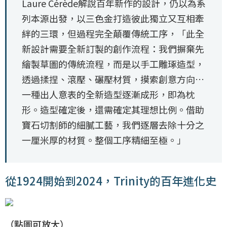
Laure Cérède解說百年新作的設計，仍以為系
列本源出發，以三色金打造彼此獨立又互相牽
絆的三環，但過程完全顛覆傳統工序，「此全
新設計需要全新訂製的創作流程：我們摒棄先
繪製草圖的傳統流程，而是以手工雕琢造型，
透過揉捏、滾壓、碾壓材質，摸索創意方向…
一種出人意表的全新造型逐漸成形，即為枕
形。造型確定後，還需確定其理想比例。借助
寶石切割師的細膩工藝，我們逐層去除十分之
一厘米厚的材質。整個工序精細至極。」
從1924開始到2024，Trinity的百年進化史
（點圖可放大）