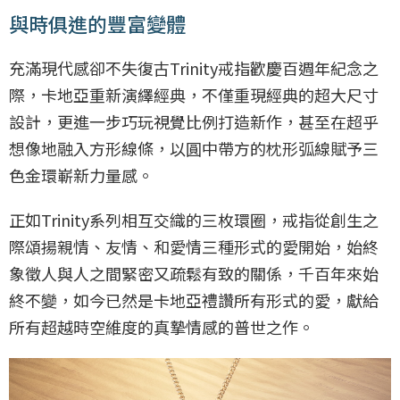
與時俱進的豐富變體
充滿現代感卻不失復古Trinity戒指歡慶百週年紀念之
際，卡地亞重新演繹經典，不僅重現經典的超大尺寸
設計，更進一步巧玩視覺比例打造新作，甚至在超乎
想像地融入方形線條，以圓中帶方的枕形弧線賦予三
色金環嶄新力量感。
正如Trinity系列相互交織的三枚環圈，戒指從創生之
際頌揚親情、友情、和愛情三種形式的愛開始，始終
象徵人與人之間緊密又疏鬆有致的關係，千百年來始
終不變，如今已然是卡地亞禮讚所有形式的愛，獻給
所有超越時空維度的真摯情感的普世之作。