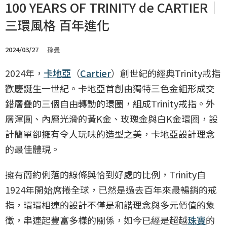
100 YEARS OF TRINITY de CARTIER｜
三環風格 百年進化
2024/03/27
孫曼
2024年，
卡地亞
（
Cartier
）創世紀的經典Trinity戒指
歡慶誕生一世紀。卡地亞首創由獨特三色金組形成交
錯層疊的三個自由轉動的環圈，組成Trinity戒指。外
層渾圓、內層光滑的黃K金、玫瑰金與白K金環圈，設
計簡單卻擁有令人玩味的造型之美，卡地亞設計理念
的最佳體現。
擁有簡約俐落的線條與恰到好處的比例，Trinity自
1924年開始席捲全球，已然是過去百年來最暢銷的戒
指，環環相連的設計不僅是和諧理念與多元價值的象
徵，串連起豐富多樣的關係，如今已經是超越
珠寶
的