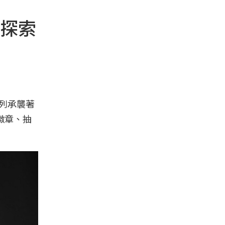
度探索
系列承襲著
飾徽章、抽