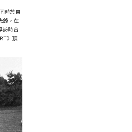
，同時於自
先鋒，在
誌專訪時曾
RT》頂