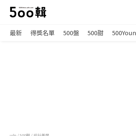
最新
得獎名單
500盤
500甜
500You
udn
/
500輯
/
設計美學