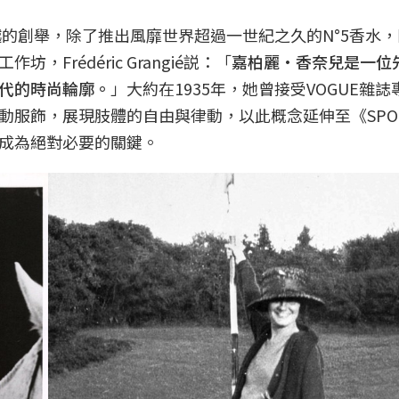
越的創舉，除了推出風靡世界超過一世紀之久的N°5香水
rédéric Grangié説：「
嘉柏麗·香奈兒是一位
代的時尚輪廓。
」大約在1935年，她曾接受VOGUE雜
動服飾，展現肢體的自由與律動，以此概念延伸至《SPO
成為絕對必要的關鍵。