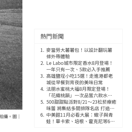
熱門新聞
麥當勞大薯薯包！以設計翻玩薯
條外帶體驗
Le Labo城市限定香水8月登場！
一年只有一次、5款必入手推薦
高雄鹽埕小吃15選！走進港都老
城從早餐到宵夜的美味日常
法朋水蜜桃大福8月限定登場！
「花織桃韻」一次品嘗六款水蜜
桃花果大福
500甜甜點派對8/21～23松菸療癒
味蕾 將集結多間排隊名店 打造靈
感創意的舞台
中美館11月必看大展：蠍子與青
17年拍攝。圖｜
蛙！畢卡索、培根、霍克尼等66
件國巨典藏亮相