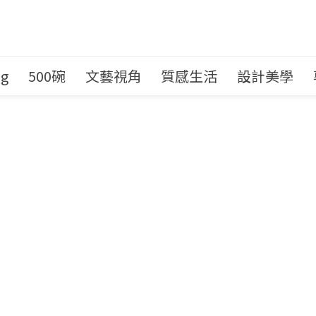
ng
500碗
文藝視角
質感生活
設計美學