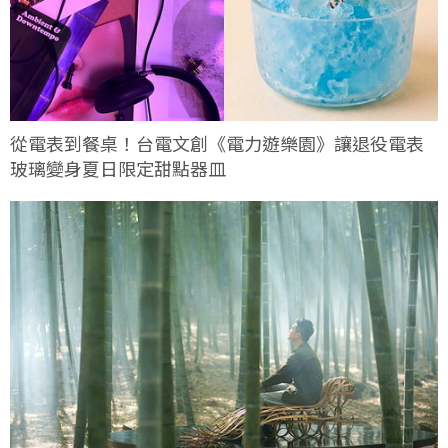
從電表到餐桌！台電文創《電力遊樂園》讓退役電表
玻璃變身夏日限定甜點器皿