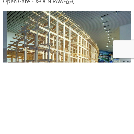
Open Gate、X-OCN RAW格式
《藤本壯介建築展》海外首站忠泰美術館8月登場！預
售早鳥票限時開賣