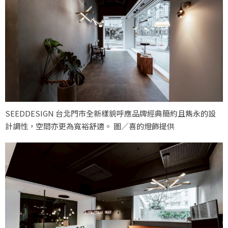
SEEDDESIGN 台北門市全新樣貌呼應品牌經典簡約且雋永的設
計調性，空間亦更為寬裕舒適。 圖／喜的燈飾提供