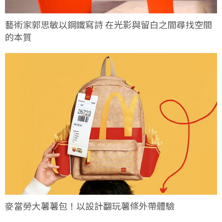
藝術家郭思敏以鋼鐵寫詩 在光影與留白之間尋找空間
的本質
麥當勞大薯薯包！以設計翻玩薯條外帶體驗