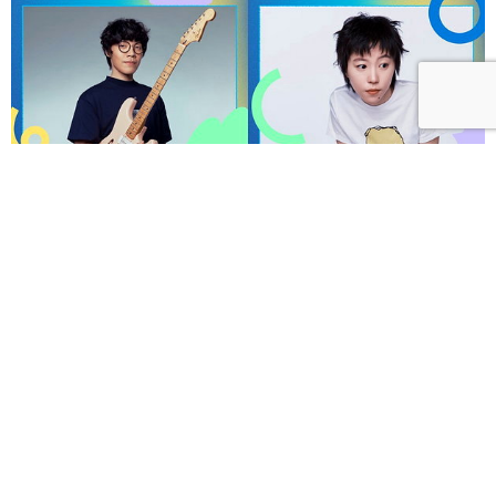
呼聲 VOICES 2026響徹秋日台北！首波夢幻陣容竇靖
童、盧廣仲、漢堡黃，十月唱進大佳河濱公園