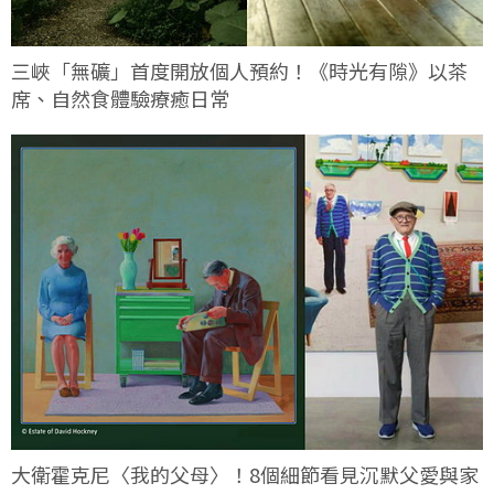
三峽「無礦」首度開放個人預約！《時光有隙》以茶
席、自然食體驗療癒日常
大衛霍克尼〈我的父母〉！8個細節看見沉默父愛與家