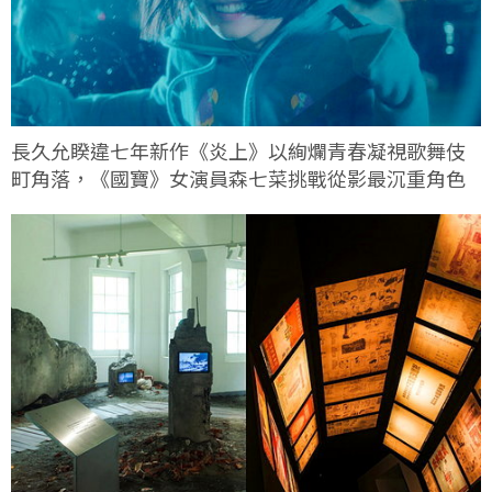
長久允睽違七年新作《炎上》以絢爛青春凝視歌舞伎
町角落，《國寶》女演員森七菜挑戰從影最沉重角色