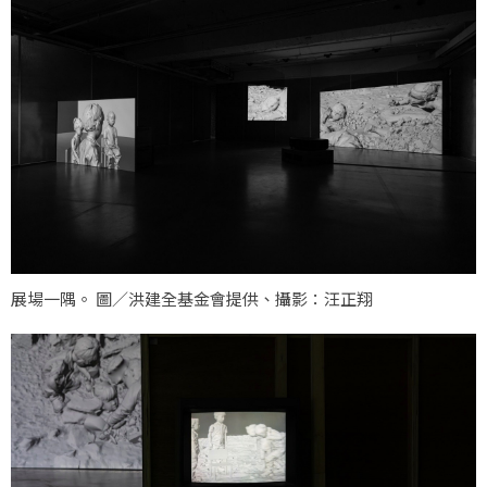
展場一隅。 圖／洪建全基金會提供、攝影：汪正翔