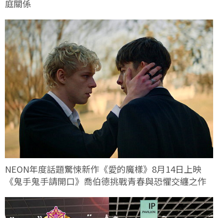
庭關係
NEON年度話題驚悚新作《愛的魔樣》8月14日上映
《鬼手鬼手請開口》喬伯德挑戰青春與恐懼交纏之作