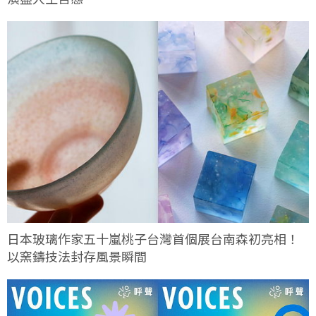
日本玻璃作家五十嵐桃子台灣首個展台南森初亮相！
以窯鑄技法封存風景瞬間