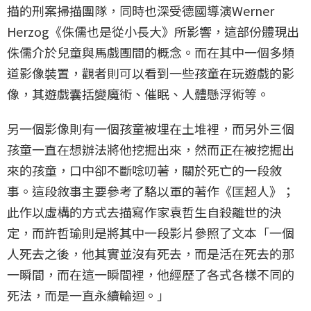
描的刑案掃描團隊，同時也深受德國導演Werner
Herzog《侏儒也是從小長大》所影響，這部份體現出
侏儒介於兒童與馬戲團間的概念。而在其中一個多頻
道影像裝置，觀者則可以看到一些孩童在玩遊戲的影
像，其遊戲囊括變魔術、催眠、人體懸浮術等。
另一個影像則有一個孩童被埋在土堆裡，而另外三個
孩童一直在想辦法將他挖掘出來，然而正在被挖掘出
來的孩童，口中卻不斷唸叨著，關於死亡的一段敘
事。這段敘事主要參考了駱以軍的著作《匡超人》；
此作以虛構的方式去描寫作家袁哲生自殺離世的決
定，而許哲瑜則是將其中一段影片參照了文本「一個
人死去之後，他其實並沒有死去，而是活在死去的那
一瞬間，而在這一瞬間裡，他經歷了各式各樣不同的
死法，而是一直永續輪迴。」