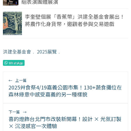
組表演團體展演
李奎壁個展「香蕉幣」洪建全基金會展出！
將農作化身貨幣，邀觀者參與交易遊戲
洪建全基金會
﹒
2025展覽
﹒
WhatsApp
←
上一篇
2025艸食祭4/19嘉義公園市集！130+蔬食攤位在
森林綠意中感受嘉義的另一種樣貌
下一篇
→
喜的燈飾台北門市改裝新開幕！設計 × 光氛訂製
× 沉浸感官一次體驗