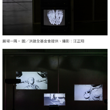
展場一隅。 圖／洪建全基金會提供、攝影：汪正翔