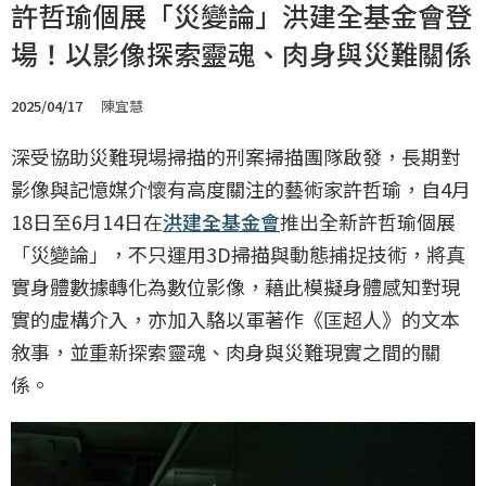
許哲瑜個展「災變論」洪建全基金會登
場！以影像探索靈魂、肉身與災難關係
2025/04/17
陳宜慧
深受協助災難現場掃描的刑案掃描團隊啟發，長期對
影像與記憶媒介懷有高度關注的藝術家許哲瑜，自4月
18日至6月14日在
洪建全基金會
推出全新許哲瑜個展
「災變論」，不只運用3D掃描與動態捕捉技術，將真
實身體數據轉化為數位影像，藉此模擬身體感知對現
實的虛構介入，亦加入駱以軍著作《匡超人》的文本
敘事，並重新探索靈魂、肉身與災難現實之間的關
係。