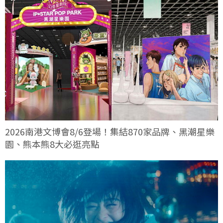
2026南港文博會8/6登場！集結870家品牌、黑潮星樂
園、熊本熊8大必逛亮點