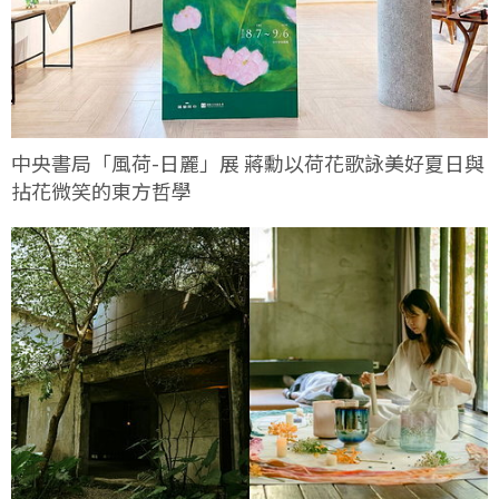
中央書局「風荷-日麗」展 蔣勳以荷花歌詠美好夏日與
拈花微笑的東方哲學