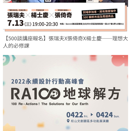
【500談講座報名】張瑞夫X張倚奇X楊士慶──理想大
人的必修課