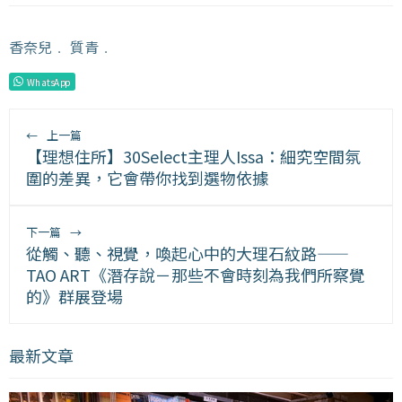
香奈兒
﹒
質青
﹒
WhatsApp
←
上一篇
【理想住所】30Select主理人Issa：細究空間氛
圍的差異，它會帶你找到選物依據
下一篇
→
從觸、聽、視覺，喚起心中的大理石紋路——
TAO ART《潛存說－那些不會時刻為我們所察覺
的》群展登場
最新文章