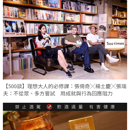
【500談】理想大人的必修課：張倚奇╳楊士慶╳張瑞
夫：不從眾、多方嘗試 用成就與行為回應阻力