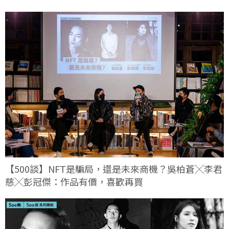
【500談】NFT是騙局，還是未來商機？吳柏蒼╳李君
慈╳彭冠傑：作品有價，喜歡再買