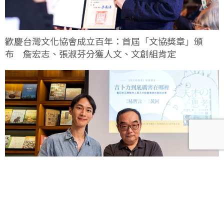
歡慶台灣文化協會成立百年：首屆「文協獎章」頒
布 詹宏志、張淑芬分獲人文、文創組肯定
易智言、黃河讀《天才的思考：高畑勳與宮崎駿》，