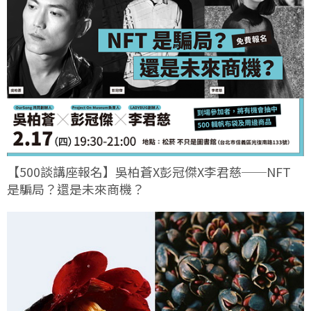
【500談講座報名】吳柏蒼X彭冠傑X李君慈──NFT
是騙局？還是未來商機？