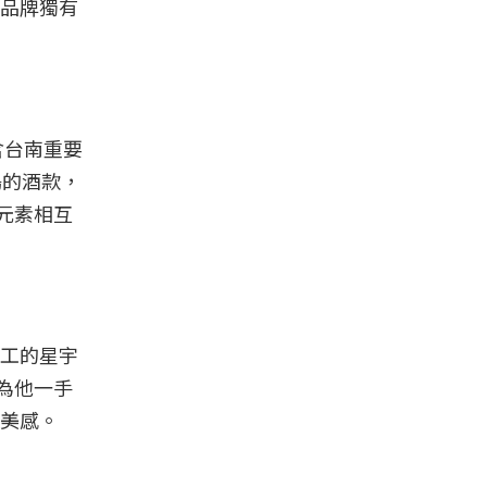
品牌獨有
含台南重要
鳴的酒款，
元素相互
工的星宇
為他一手
美感。