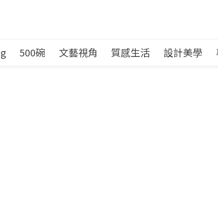
ng
500碗
文藝視角
質感生活
設計美學