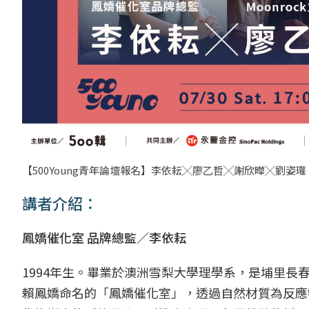
【500Young青年論壇報名】李依耘╳廖乙哲╳謝欣曄╳劉姿瓘。
講者介紹：
鳳嬌催化室 品牌總監／李依耘
1994年生。畢業於澳洲雪梨大學理學系，是埔里長
賴鳳嬌命名的「鳳嬌催化室」，透過自然材質為反應