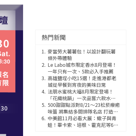
熱門新聞
麥當勞大薯薯包！以設計翻玩薯
條外帶體驗
Le Labo城市限定香水8月登場！
一年只有一次、5款必入手推薦
高雄鹽埕小吃15選！走進港都老
城從早餐到宵夜的美味日常
法朋水蜜桃大福8月限定登場！
「花織桃韻」一次品嘗六款水蜜
桃花果大福
500甜甜點派對8/21～23松菸療癒
味蕾 將集結多間排隊名店 打造靈
感創意的舞台
中美館11月必看大展：蠍子與青
蛙！畢卡索、培根、霍克尼等66
件國巨典藏亮相