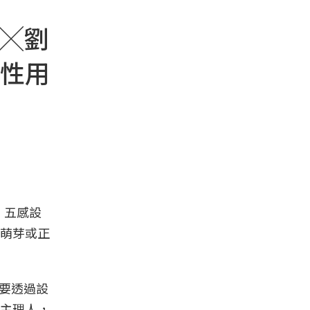
曄╳劉
性用
、五感設
萌芽或正
要透過設
主理人，