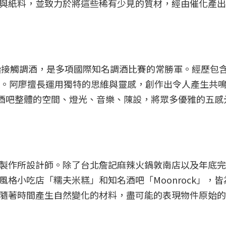
與紙料，並致力於將這些稀有少見的質材，經由催化產出
開始接觸調酒，是多項國際知名調酒比賽的常勝軍。經歷包
onrock。阿廖擅長運用獨特的思維與靈感，創作出令人產生共
處。酒吧整體的空間、燈光、音樂、陳設，將眾多優雅的五感
製作所設計師。除了台北詹記麻辣火鍋敦南店以及年底完
格小吃店「糯夫米糕」和知名酒吧「Moonrock」，皆
隨著時間產生自然變化的材料，盡可能的表現物件原始的