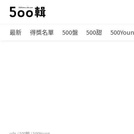
最新
得獎名單
500盤
500甜
500You
udn
/
500輯
/
500Young