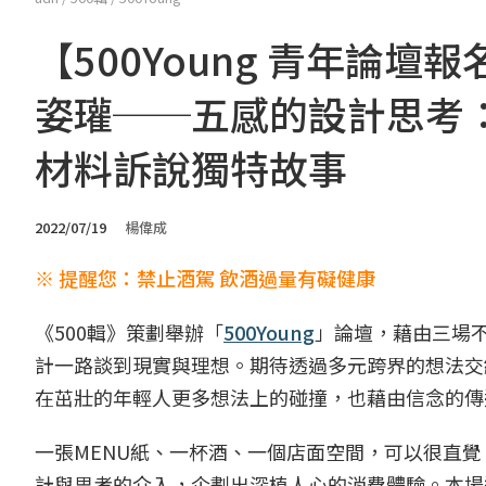
【500Young 青年論
姿瓘──五感的設計思考
材料訴說獨特故事
2022/07/19
楊偉成
※ 提醒您：禁止酒駕 飲酒過量有礙健康
《500輯》策劃舉辦「
500Young
」論壇，藉由三場
計一路談到現實與理想。期待透過多元跨界的想法交
在茁壯的年輕人更多想法上的碰撞，也藉由信念的傳
一張MENU紙、一杯酒、一個店面空間，可以很直
計與思考的介入，企劃出深植人心的消費體驗。本場