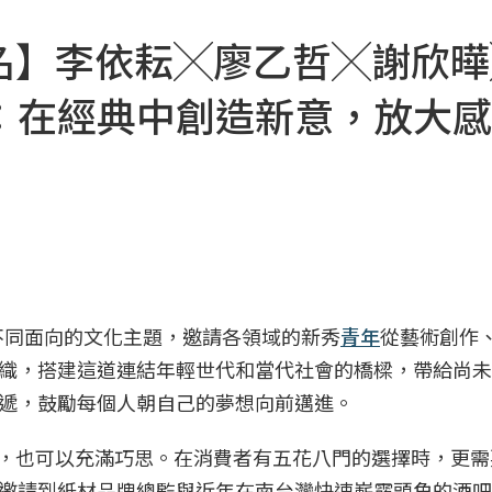
壇報名】李依耘╳廖乙哲╳謝欣
：在經典中創造新意，放大感
不同面向的文化主題，邀請各領域的新秀
青年
從藝術創作
織，搭建這道連結年輕世代和當代社會的橋樑，帶給尚未
遞，鼓勵每個人朝自己的夢想向前邁進。
覺，也可以充滿巧思。在消費者有五花八門的選擇時，更需
邀請到紙材品牌總監與近年在南台灣快速嶄露頭角的酒吧