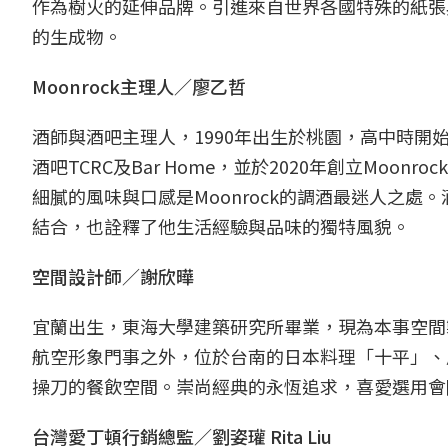
作為樹火的延伸品牌。引進來自世界各國特殊的紙張
的生成物。
Moonrock主理人／廖乙哲
酒師與酒吧主理人，1990年出生於桃園，高中時
酒吧TCRC及Bar Home，並於2020年創立Mo
細膩的風味與口感是Moonrock的調酒最迷人之
結合，也詮釋了他生活經驗與品味的獨特風貌。
空間設計師／謝欣曄
宜蘭出生，東海大學建築研究所畢業，現為本事空間
航空形象門事之外，位於台南的日本料理「十平」、風
操刀的餐飲空間。崇尚經典的永恆追求，喜愛選用會
台灣愛丁頓行銷總監／劉姿瓘 Rita Liu