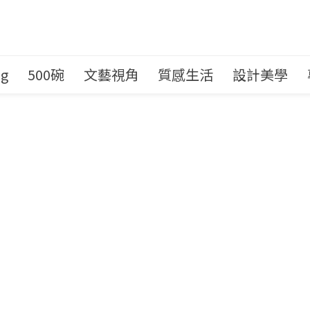
ng
500碗
文藝視角
質感生活
設計美學