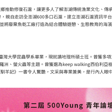
年返鄉推動修復石滬，讓更多人了解澎湖傳統漁業文化、傳
l」品牌，親自走訪全澎湖600多口石滬，建立澎湖石滬資訊平
並將廢棄魚乾工廠打造為結合體驗遊憩、生態教育的海濱
臺北。臺灣大學昆蟲學系畢業，現就讀地理所碩士班。曾獲多
、螢火蟲等主題。曾獲選為keep walking西伯利亞
版《馴羊記》一書令人驚艷，文采與專業兼美，是行內人眼