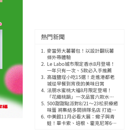
熱門新聞
麥當勞大薯薯包！以設計翻玩薯
條外帶體驗
Le Labo城市限定香水8月登場！
一年只有一次、5款必入手推薦
高雄鹽埕小吃15選！走進港都老
城從早餐到宵夜的美味日常
法朋水蜜桃大福8月限定登場！
「花織桃韻」一次品嘗六款水蜜
桃花果大福
500甜甜點派對8/21～23松菸療癒
味蕾 將集結多間排隊名店 打造靈
感創意的舞台
中美館11月必看大展：蠍子與青
蛙！畢卡索、培根、霍克尼等66
件國巨典藏亮相