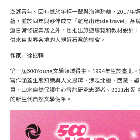
澎湖青年。因有感於年輕一輩與海洋疏離，2017
藝，並於同年與夥伴成立「離島出走isle.trave
滬日常修復業務之外，也推出旅遊導覽和教材設計，
供來自世界各地的人親近石滬的機會。
作家／徐振輔
第一屆500Young文學領域得主。1994年生於
寫作涵蓋生態知識與人文思辨，涉及北極、西藏、婆羅洲
員、山水自然保護中心雪豹研究志願者。2021出
的新生代自然文學健筆。