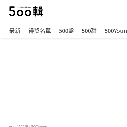
最新
得獎名單
500盤
500甜
500You
udn
/
500輯
/
500Young