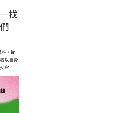
輔—找
們
講座，從
者以自身
交會。