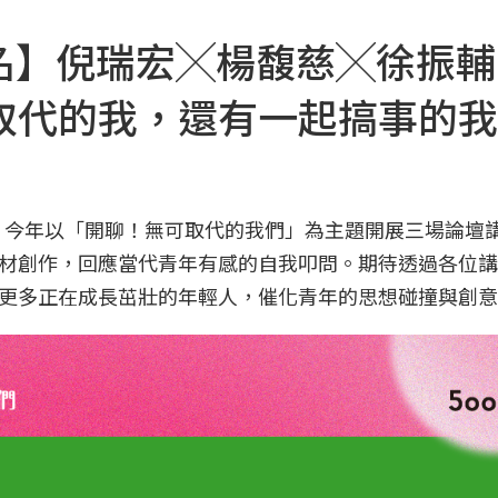
壇報名】倪瑞宏╳楊馥慈╳徐振
取代的我，還有一起搞事的我
，今年以「開聊！無可取代的我們」為主題開展三場論壇
材創作，回應當代青年有感的自我叩問。期待透過各位講
更多正在成長茁壯的年輕人，催化青年的思想碰撞與創意