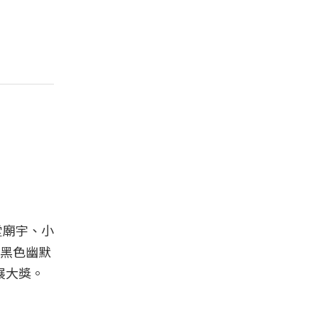
堂廟宇、小
黑色幽默
展大獎。