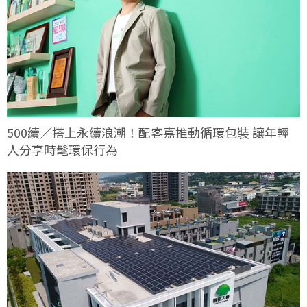
500續／搭上永續浪潮！配客嘉推動循環包裝 讓年輕
人分享時髦環保行為