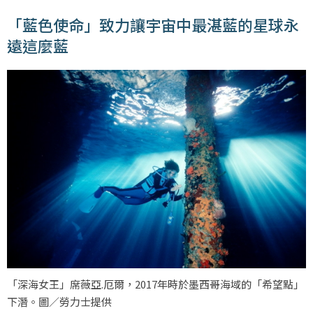
「藍色使命」致力讓宇宙中最湛藍的星球永
遠這麼藍
「深海女王」席薇亞.厄爾，2017年時於墨西哥海域的「希望點」
下潛。圖／勞力士提供