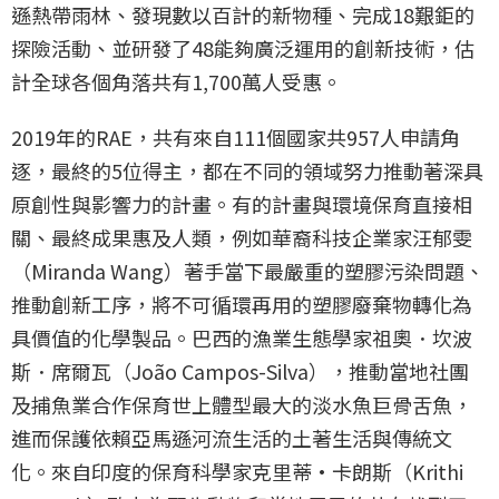
遜熱帶雨林、發現數以百計的新物種、完成18艱鉅的
探險活動、並研發了48能夠廣泛運用的創新技術，估
計全球各個角落共有1,700萬人受惠。
2019年的RAE，共有來自111個國家共957人申請角
逐，最終的5位得主，都在不同的領域努力推動著深具
原創性與影響力的計畫。有的計畫與環境保育直接相
關、最終成果惠及人類，例如華裔科技企業家汪郁雯
（Miranda Wang）著手當下最嚴重的塑膠污染問題、
推動創新工序，將不可循環再用的塑膠廢棄物轉化為
具價值的化學製品。巴西的漁業生態學家祖奧．坎波
斯．席爾瓦（João Campos-Silva），推動當地社團
及捕魚業合作保育世上體型最大的淡水魚巨骨舌魚，
進而保護依賴亞馬遜河流生活的土著生活與傳統文
化。來自印度的保育科學家克里蒂·卡朗斯（Krithi