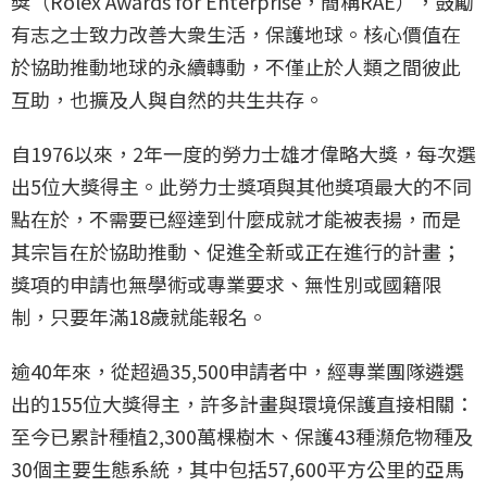
獎（Rolex Awards for Enterprise，簡稱RAE），鼓勵
有志之士致力改善大衆生活，保護地球。核心價值在
於協助推動地球的永續轉動，不僅止於人類之間彼此
互助，也擴及人與自然的共生共存。
自1976以來，2年一度的勞力士雄才偉略大獎，每次選
出5位大獎得主。此勞力士獎項與其他獎項最大的不同
點在於，不需要已經達到什麼成就才能被表揚，而是
其宗旨在於協助推動、促進全新或正在進行的計畫；
獎項的申請也無學術或專業要求、無性別或國籍限
制，只要年滿18歲就能報名。
逾40年來，從超過35,500申請者中，經專業團隊遴選
出的155位大獎得主，許多計畫與環境保護直接相關：
至今已累計種植2,300萬棵樹木、保護43種瀕危物種及
30個主要生態系統，其中包括57,600平方公里的亞馬