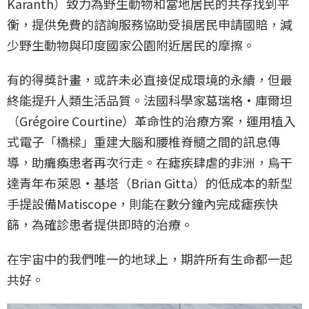
Karanth）致力為野生動物和當地居民的共存找到平
衡，提供免費的諮詢服務協助受損居民申請國賠，減
少野生動物與印度國家公園附近居民的摩擦。
有的得獎計畫，或許未必直接促成環境的永續，但最
終能提升人類生活品質。法國科學家葛瑞格·庫爾坦
（Grégoire Courtine）革命性的治療方案，運用植入
式電子「橋樑」重建大腦和腰椎脊髓之間的訊息傳
導，助癱瘓患者再次行走。在瘧疾肆虐的非洲，烏干
達青年布萊恩·基塔（Brian Gitta）的低成本的新型
手提設備Matiscope，則能在數分鐘內完成瘧疾快
篩，為確診患者提供即時的治療。
在宇宙中的我們唯一的地球上，期許所有生命都一起
共好。