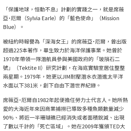
「保護地球，恒動不息」計劃的實踐之一，就是席薇
亞˙厄爾（Sylvia Earle）的「藍色使命」（Mission
Blue）。
被紐約時報譽為「深海女王」的席薇亞˙厄爾，曾出版
超過225本著作，畢生致力於海洋保護事業。她曾於
1970年帶領一隊潛航員參與美國政府的「玻隕石二
號」（Tektite II）研究計劃，在海底實驗室居住整整
兩星期。1979年，她更以JIM耐壓潛水衣潛進太平洋
水面以下381米，創下自由下潛世界紀錄。
席薇亞˙厄爾自1982年起便擔任勞力士代言人。她所熱
愛的大海近年來因商業捕撈已導致多種魚類數量減少
90%、將近一半珊瑚礁已經消失或者面積銳減、出現
了數以千計的「死亡區域」。她在2009年獲頒TED大