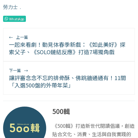
勞力士
﹒
WhatsApp
←
上一篇
一起來看劇！動見体春季新戲：《如此美好》探
索父子、《SOLO鏈結反應》打造7場獨角戲
下一篇
→
讓評審念念不忘的排骨酥、佛跳牆通通有！11間
「入選500盤的外帶年菜」
500輯
《500輯》打造新世代閱讀倡議，創造
貼合文化、消費、生活與自我實踐的