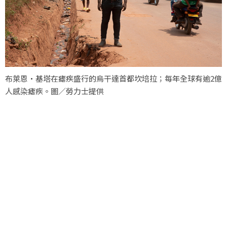
布萊恩·基塔在瘧疾盛行的烏干達首都坎培拉；每年全球有逾2億
人感染瘧疾。圖／勞力士提供