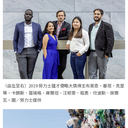
（由左至右）2019 勞力士雄才偉略大獎得主布萊恩·基塔、克里
蒂·卡朗斯、葛瑞格·庫爾坦、汪郁雯、祖奧．坎波斯．席爾
瓦。圖／勞力士提供