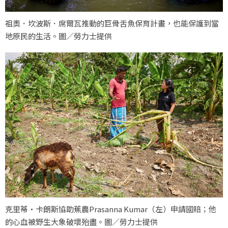
祖奧．坎波斯．席爾瓦推動的巨骨舌魚保育計畫，也能保護到當
地原民的生活。圖／勞力士提供
克里蒂·卡朗斯協助蕉農Prasanna Kumar（左）申請國賠；他
的心血被野生大象破壞殆盡。圖／勞力士提供