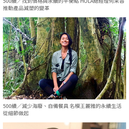
500續／找到價格與永續的平衡點 HOLA總經理何采容
推動產品減塑的變革
500續／減少海廢、自備餐具 名模王麗雅的永續生活
從細節做起