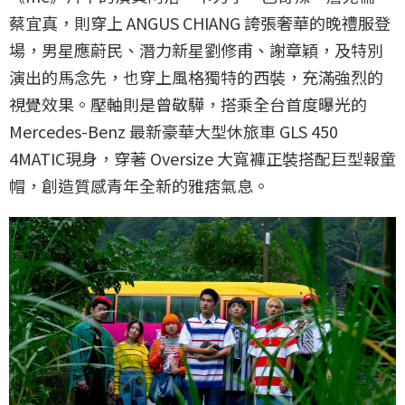
蔡宜真，則穿上 ANGUS CHIANG 誇張奢華的晚禮服登
場，男星應蔚民、潛力新星劉修甫、謝章穎，及特別
演出的馬念先，也穿上風格獨特的西裝，充滿強烈的
視覺效果。壓軸則是曾敬驊，搭乘全台首度曝光的
Mercedes-Benz 最新豪華大型休旅車 GLS 450
4MATIC現身，穿著 Oversize 大寬褲正裝搭配巨型報童
帽，創造質感青年全新的雅痞氣息。