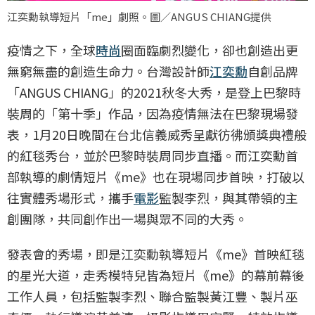
江奕勳執導短片「me」劇照。圖／ANGUS CHIANG提供
疫情之下，全球
時尚
圈面臨劇烈變化，卻也創造出更
無窮無盡的創造生命力。台灣設計師
江奕勳
自創品牌
「ANGUS CHIANG」的2021秋冬大秀，是登上巴黎時
裝周的「第十季」作品，因為疫情無法在巴黎現場發
表，1月20日晚間在台北信義威秀呈獻彷彿頒獎典禮般
的紅毯秀台，並於巴黎時裝周同步直播。而江奕勳首
部執導的劇情短片《me》也在現場同步首映，打破以
往實體秀場形式，攜手
電影
監製李烈，與其帶領的主
創團隊，共同創作出一場與眾不同的大秀。
發表會的秀場，即是江奕勳執導短片《me》首映紅毯
的星光大道，走秀模特兒皆為短片《me》的幕前幕後
工作人員，包括監製李烈、聯合監製黃江豐、製片巫