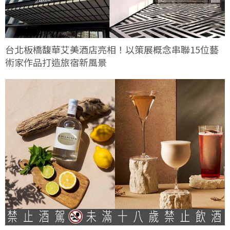
台北板橋馥華艾美酒店亮相！以策展概念串聯15位藝
術家作品打造旅宿新風景