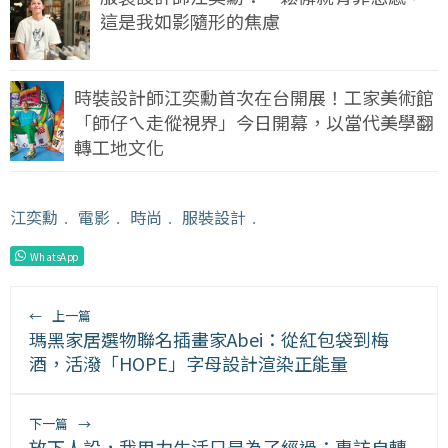
這是我如影隨形的焦慮
時裝設計師江奕勳首次在台開展！工家美術館
「師仔ㄟ走傱視界」今日開幕，以當代美學翻
轉工地文化
江奕勳
﹒
電影
﹒
時尚
﹒
服裝設計
﹒
WhatsApp
←
上一篇
瑪黑家居選物聯名插畫家Abei：從紅包袋到梅
酒，活潑「HOPE」字母設計渲染正能量
下一篇
→
放下人設，我用力生活只是為了經過：專訪自轉