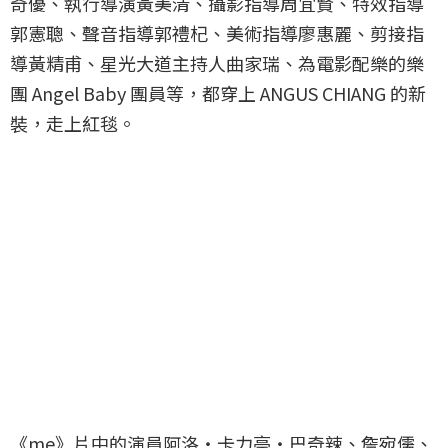
奇優、執行導演黃美清、攝影指導周宜賢、特效指導
郭憲聰、聲音指導郭禮杞、美術指導廖惠麗、剪接指
導黃精甫、星光大道主持人曲家瑞、為電影配樂的樂
團 Angel Baby 團員等，都穿上 ANGUS CHIANG 的新
裝，走上紅毯。
《me》片中的演員阿洛・卡力亭・巴奇辣、詹宛儒、