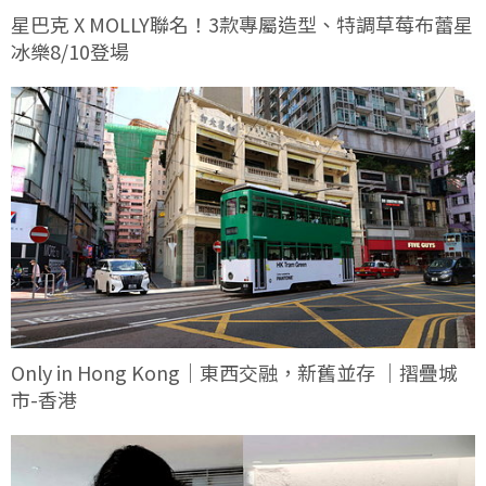
星巴克 X MOLLY聯名！3款專屬造型、特調草莓布蕾星
冰樂8/10登場
Only in Hong Kong｜東西交融，新舊並存 ｜摺疊城
市-香港