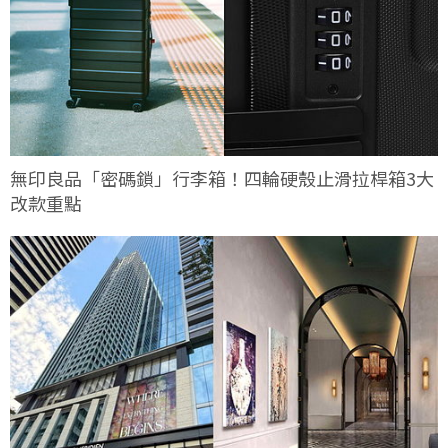
無印良品「密碼鎖」行李箱！四輪硬殼止滑拉桿箱3大
改款重點