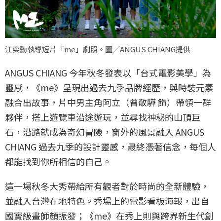
江奕勳執導短片「me」劇照。圖／ANGUS CHIANG提供
ANGUS CHIANG 今年秋冬發表以「台式電影美學」為
靈感，《me》呈現出過去九季品牌經歷，與時裝元素
融合出故事，片中男主角阿立（曾敬驊 飾）帶領一群
夥伴，搭上遊覽車沿途遊玩，並尋找神秘的山頂巨
石，沿路就成為奇幻冒險，窗外的風景融入 ANGUS
CHIANG 過去九季的設計靈感，最終憑著信念，每個人
都能找到你所相信的自己。
這一場秋冬大秀帶給所有觀者對於時尚的全新體驗，
並融入台灣在地特色。秀場上的電影看板海報，出自
國寶級畫師顏振發；《me》在秀上則與跨界新生代創