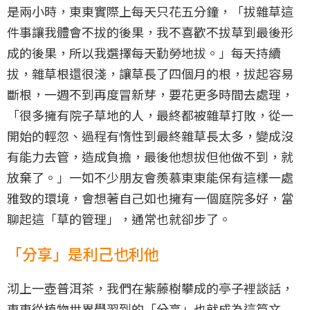
是兩小時，東東實際上每天只花五分鐘，「拔雜草這
件事讓我體會不拔的後果，我不喜歡不拔草到最後形
成的後果，所以我選擇每天勤勞地拔。」每天持續
拔，雜草根還很淺，讓草長了四個月的根，拔起容易
斷根，一週不到再度冒新芽，要花更多時間去處理，
「很多擁有院子草地的人，最終都被雜草打敗，從一
開始的輕忽、過程有惰性到最終雜草長太多，變成沒
有能力去管，造成負擔，最後他想拔但他做不到，就
放棄了。」一如不少朋友會羨慕東東能保有這樣一處
雅致的環境，會想著自己如也擁有一個庭院多好，當
聊起這「草的管理」，通常也就卻步了。
「分享」是利己也利他
沏上一壺普洱茶，我們在紫藤樹攀成的亭子裡談話，
東東從植物世界學習到的「分享」也就成為這篇文