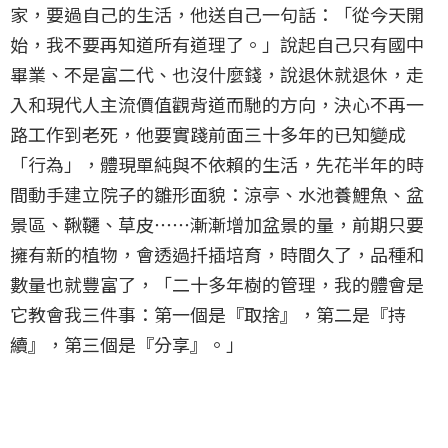
家，要過自己的生活，他送自己一句話：「從今天開
始，我不要再知道所有道理了。」說起自己只有國中
畢業、不是富二代、也沒什麼錢，說退休就退休，走
入和現代人主流價值觀背道而馳的方向，決心不再一
路工作到老死，他要實踐前面三十多年的已知變成
「行為」，體現單純與不依賴的生活，先花半年的時
間動手建立院子的雛形面貌：涼亭、水池養鯉魚、盆
景區、鞦韆、草皮⋯⋯漸漸增加盆景的量，前期只要
擁有新的植物，會透過扦插培育，時間久了，品種和
數量也就豐富了，「二十多年樹的管理，我的體會是
它教會我三件事：第一個是『取捨』，第二是『持
續』，第三個是『分享』。」