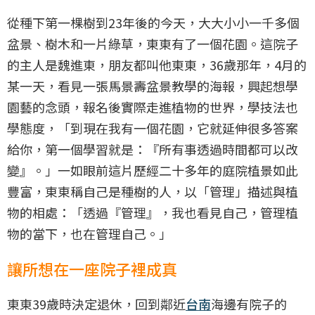
從種下第一棵樹到23年後的今天，大大小小一千多個
盆景、樹木和一片綠草，東東有了一個花園。這院子
的主人是魏進東，朋友都叫他東東，36歲那年，4月的
某一天，看見一張馬景壽盆景教學的海報，興起想學
園藝的念頭，報名後實際走進植物的世界，學技法也
學態度，「到現在我有一個花園，它就延伸很多答案
給你，第一個學習就是：『所有事透過時間都可以改
變』。」一如眼前這片歷經二十多年的庭院植景如此
豐富，東東稱自己是種樹的人，以「管理」描述與植
物的相處：「透過『管理』，我也看見自己，管理植
物的當下，也在管理自己。」
讓所想在一座院子裡成真
東東39歲時決定退休，回到鄰近
台南
海邊有院子的