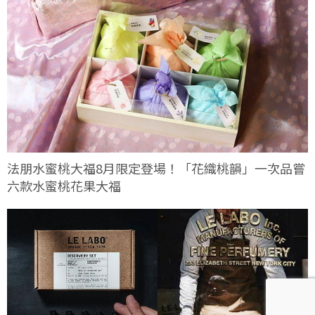
法朋水蜜桃大福8月限定登場！「花織桃韻」一次品嘗
六款水蜜桃花果大福