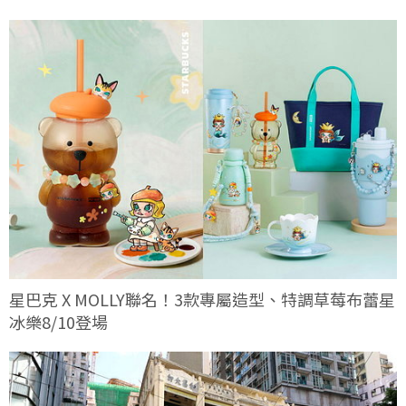
星巴克 X MOLLY聯名！3款專屬造型、特調草莓布蕾星
冰樂8/10登場