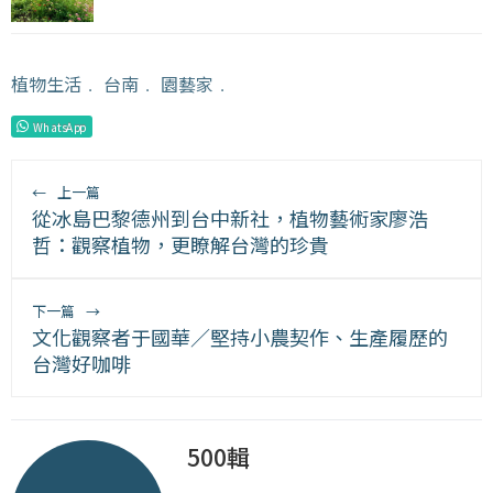
植物生活
﹒
台南
﹒
園藝家
﹒
WhatsApp
←
上一篇
從冰島巴黎德州到台中新社，植物藝術家廖浩
哲：觀察植物，更瞭解台灣的珍貴
下一篇
→
文化觀察者于國華／堅持小農契作、生產履歷的
台灣好咖啡
500輯