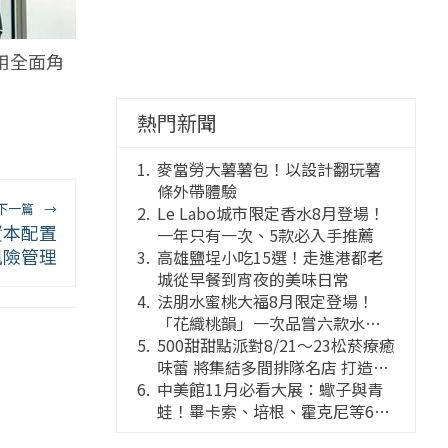
用全面角
熱門新聞
麥當勞大薯薯包！以設計翻玩薯
條外帶體驗
下一篇
→
Le Labo城市限定香水8月登場！
資本配置
一年只有一次、5款必入手推薦
風險管理
高雄鹽埕小吃15選！走進港都老
城從早餐到宵夜的美味日常
法朋水蜜桃大福8月限定登場！
「花織桃韻」一次品嘗六款水蜜
桃花果大福
500甜甜點派對8/21～23松菸療癒
味蕾 將集結多間排隊名店 打造靈
感創意的舞台
中美館11月必看大展：蠍子與青
蛙！畢卡索、培根、霍克尼等66
件國巨典藏亮相