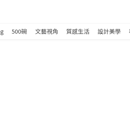
ng
500碗
文藝視角
質感生活
設計美學