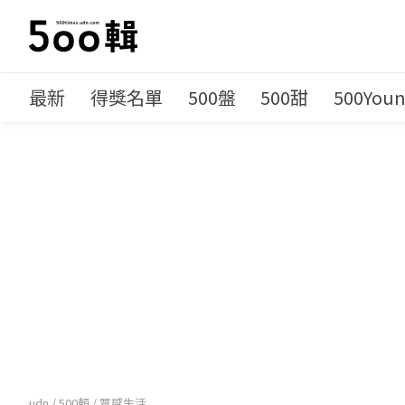
最新
得獎名單
500盤
500甜
500You
udn
/
500輯
/
質感生活