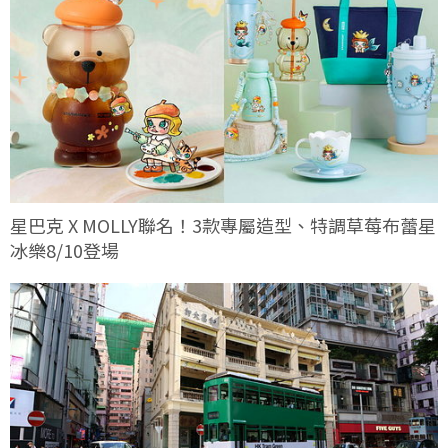
星巴克 X MOLLY聯名！3款專屬造型、特調草莓布蕾星
冰樂8/10登場