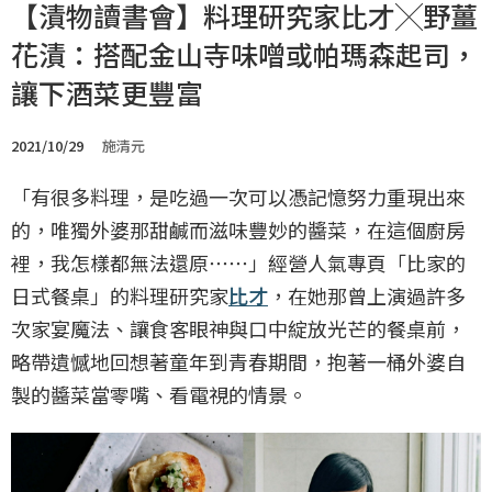
【漬物讀書會】料理研究家比才╳野薑
花漬：搭配金山寺味噌或帕瑪森起司，
讓下酒菜更豐富
2021/10/29
施清元
「有很多料理，是吃過一次可以憑記憶努力重現出來
的，唯獨外婆那甜鹹而滋味豐妙的醬菜，在這個廚房
裡，我怎樣都無法還原⋯⋯」經營人氣專頁「比家的
日式餐桌」的料理研究家
比才
，在她那曾上演過許多
次家宴魔法、讓食客眼神與口中綻放光芒的餐桌前，
略帶遺憾地回想著童年到青春期間，抱著一桶外婆自
製的醬菜當零嘴、看電視的情景。