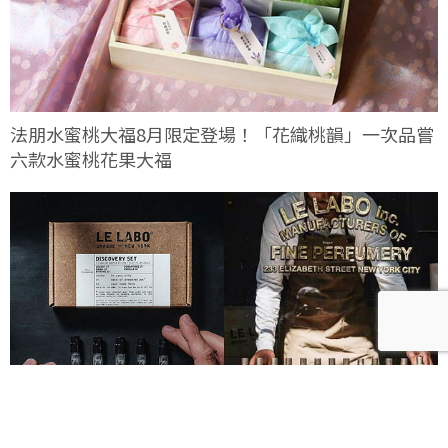
法朋水蜜桃大福8月限定登場！「花織桃韻」一次品嘗
六款水蜜桃花果大福