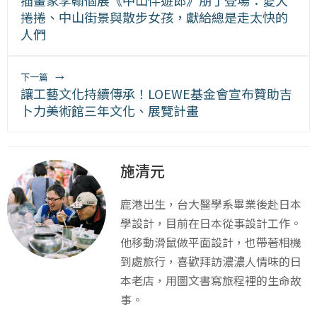
插畫家李翰個展《中山伴遊郎》朋丁登場：愛犬
捲捲、中山街景與散步女孩，獻給總是走太快的
人們
下一篇
→
讓工藝文化持續傳承！LOEWE基金會宣布贊助吉
卜力美術館三年文化、展覽計畫
施清元
鹿港出生，台大醫學系畢業後赴日本
學設計，目前在日本從事設計工作。
他移動滑鼠做平面設計，也帶著相機
到處旅行，喜歡拜訪濃濃人情味的日
本老店，用圖文書寫旅程裡的生命故
事。