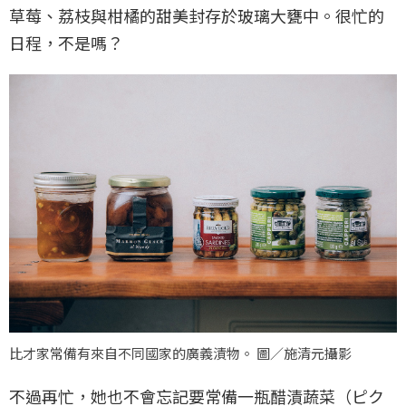
草莓、荔枝與柑橘的甜美封存於玻璃大甕中。很忙的
日程，不是嗎？
比才家常備有來自不同國家的廣義漬物。 圖／施清元攝影
不過再忙，她也不會忘記要常備一瓶醋漬蔬菜（ピク