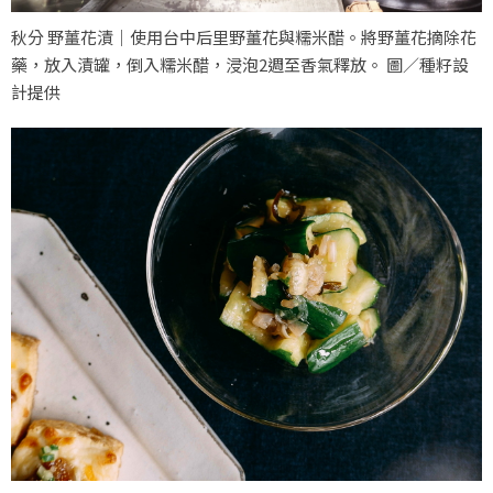
秋分 野薑花漬｜使用台中后里野薑花與糯米醋。將野薑花摘除花
藥，放入漬罐，倒入糯米醋，浸泡2週至香氣釋放。 圖／種籽設
計提供