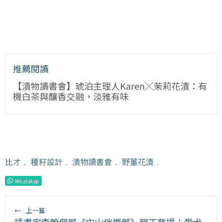
推薦閱讀
【漬物讀書會】琥泊主理人Karen╳茉莉花漬：有
機白茶與釀香交融，淡雅有味
比才
﹒
種籽設計
﹒
漬物讀書會
﹒
野薑花漬
﹒
WhatsApp
←
上一篇