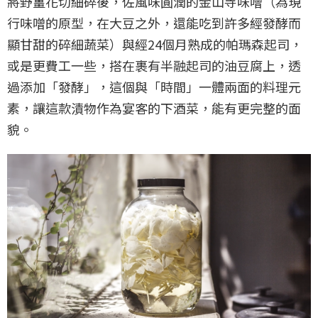
將野薑花切細碎後，佐風味圓潤的金山寺味噌（為現
行味噌的原型，在大豆之外，還能吃到許多經發酵而
顯甘甜的碎細蔬菜）與經24個月熟成的帕瑪森起司，
或是更費工一些，搭在裹有半融起司的油豆腐上，透
過添加「發酵」，這個與「時間」一體兩面的料理元
素，讓這款漬物作為宴客的下酒菜，能有更完整的面
貌。