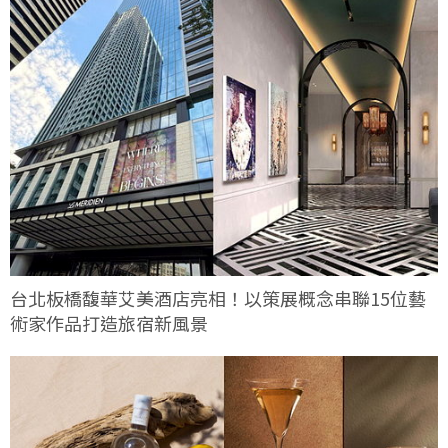
台北板橋馥華艾美酒店亮相！以策展概念串聯15位藝
術家作品打造旅宿新風景