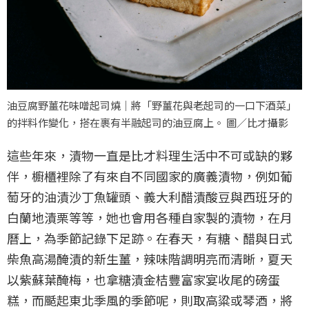
油豆腐野薑花味噌起司燒｜將「野薑花與老起司的一口下酒菜」
的拌料作變化，搭在裹有半融起司的油豆腐上。 圖／比才攝影
這些年來，漬物一直是比才料理生活中不可或缺的夥
伴，櫥櫃裡除了有來自不同國家的廣義漬物，例如葡
萄牙的油漬沙丁魚罐頭、義大利醋漬酸豆與西班牙的
白蘭地漬栗等等，她也會用各種自家製的漬物，在月
曆上，為季節記錄下足跡。在春天，有糖、醋與日式
柴魚高湯醃漬的新生薑，辣味階調明亮而清晰，夏天
以紫蘇葉醃梅，也拿糖漬金桔豐富家宴收尾的磅蛋
糕，而颳起東北季風的季節呢，則取高粱或琴酒，將