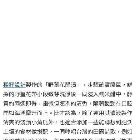
種籽設計
製作的「野薑花醋漬」，步驟確實簡單，鮮
採的野薑花帶小段嫩芽洗淨後一同浸入糯米醋中，靜
置約兩週即得，幽微但凜冽的清香，隨著酸勁在口腔
間如海湧竄升而上。比才認為，除了運用其漬液製作
清爽的淺漬小黃瓜外，也適合添加一些能聯想到肥沃
土壤的食材做搭配，一同哼唱台灣的田園詩歌，例如