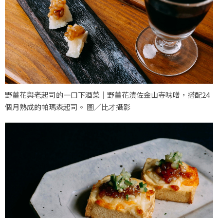
野薑花與老起司的一口下酒菜｜野薑花漬佐金山寺味噌，搭配24
個月熟成的帕瑪森起司。 圖／比才攝影