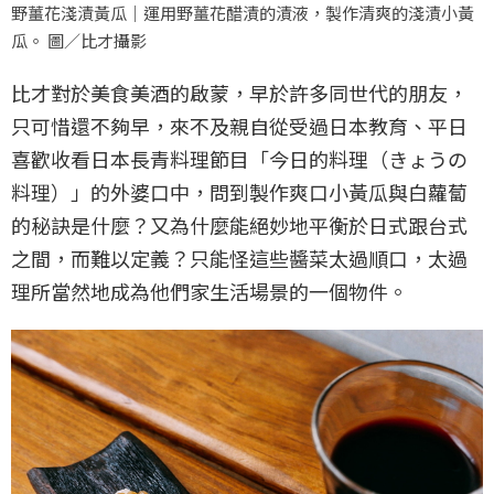
野薑花淺漬黃瓜｜運用野薑花醋漬的漬液，製作清爽的淺漬小黃
瓜。 圖／比才攝影
比才對於美食美酒的啟蒙，早於許多同世代的朋友，
只可惜還不夠早，來不及親自從受過日本教育、平日
喜歡收看日本長青料理節目「今日的料理（きょうの
料理）」的外婆口中，問到製作爽口小黃瓜與白蘿蔔
的秘訣是什麼？又為什麼能絕妙地平衡於日式跟台式
之間，而難以定義？只能怪這些醬菜太過順口，太過
理所當然地成為他們家生活場景的一個物件。