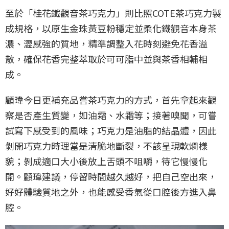
至於「桂花鐵觀音茶巧克力」則比照COTE茶巧克力製
成規格，以原生金珠黃豆粉穩定並柔化鐵觀音本身茶
濃、澀感強的質地，精準調整入花時刻避免花香溢
散，確保花香完整萃取於可可脂中並與茶香相輔相
成。
顧瑋今日更補充品嘗茶巧克力的方式，首先拿起來觀
察是否產生質變，如油霜、水霜等；接著嗅聞，可嘗
試寫下感受到的風味；巧克力是油脂的結晶體，因此
剝開巧克力時理當是清脆地斷裂，不該呈現軟爛樣
貌；剝成適口大小後放上舌頭不咀嚼，待它慢慢化
開。顧瑋建議，停留時間越久越好，把自己空出來，
好好體驗質地之外，也能感受香氣從口腔後方進入鼻
腔。