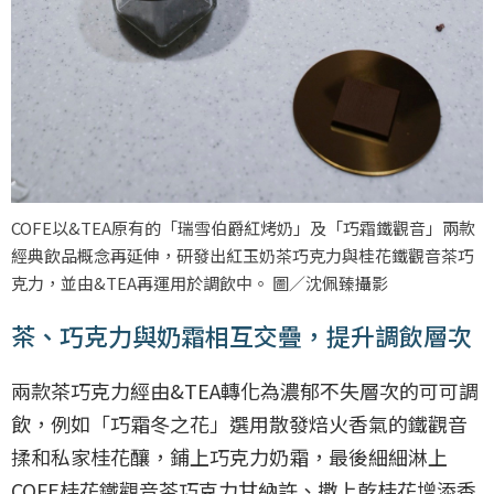
COFE以&TEA原有的「瑞雪伯爵紅烤奶」及「巧霜鐵觀音」兩款
經典飲品概念再延伸，研發出紅玉奶茶巧克力與桂花鐵觀音茶巧
克力，並由&TEA再運用於調飲中。 圖／沈佩臻攝影
茶、巧克力與奶霜相互交疊，提升調飲層次
兩款茶巧克力經由&TEA轉化為濃郁不失層次的可可調
飲，例如「巧霜冬之花」選用散發焙火香氣的鐵觀音
揉和私家桂花釀，鋪上巧克力奶霜，最後細細淋上
COFE桂花鐵觀音茶巧克力甘納許、撒上乾桂花增添香