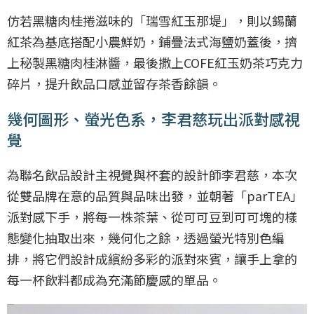
仿若黑糖肉桂捲滋味的「瑞雪紅玉那堤」，則以錫蘭
紅茶為基底搭配小農鮮奶，鋪疊法式海鹽奶蓋後，擠
上秘製黑糖肉桂淋醬，最後撒上COFE紅玉奶茶巧克力
碎片，提升飲品口感並留存茶香餘韻。
幾何圖形、螢光色系，李君慈玩出派對感視
覺
為聯名飲品設計主視覺與杯套的設計師李君慈，本次
從雙品牌在意的品質與品味出發，並朝著「parTEA」
派對感下手，將每一株茶葉、從可可豆到可可塊的樣
態變化抽取出來，幾何化之餘，透過螢光特別色編
排，將它們設計成繽紛多彩的派對來賓，讓手上拿的
每一杯飲料都成為充滿節慶感的單品。