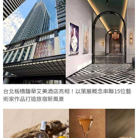
台北板橋馥華艾美酒店亮相！以策展概念串聯15位藝
術家作品打造旅宿新風景