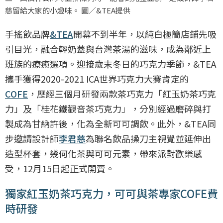
慈留給大家的小趣味。 圖／&TEA提供
手搖飲品牌
&TEA
開幕不到半年，以純白極簡店鋪先吸
引目光，融合輕奶蓋與台灣茶湯的滋味，成為鄰近上
班族的療癒選項。迎接歲末冬日的巧克力季節，&TEA
攜手獲得2020-2021 ICA世界巧克力大賽肯定的
COFE
，歷經三個月研發兩款茶巧克力「紅玉奶茶巧克
力」及「桂花鐵觀音茶巧克力」，分別經過磨碎與打
製成為甘納許後，化為全新可可調飲。此外，&TEA同
步邀請設計師
李君慈
為聯名飲品操刀主視覺並延伸出
造型杯套，幾何化茶與可可元素，帶來派對歡樂感
受，12月15日起正式開賣。
獨家紅玉奶茶巧克力，可可與茶專家COFE費
時研發