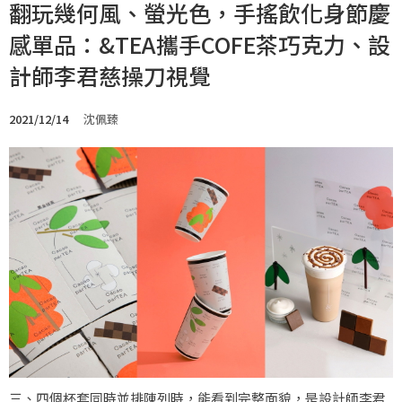
翻玩幾何風、螢光色，手搖飲化身節慶
感單品：&TEA攜手COFE茶巧克力、設
計師李君慈操刀視覺
2021/12/14
沈佩臻
三、四個杯套同時並排陳列時，能看到完整面貌，是設計師李君