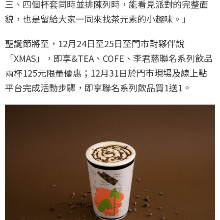
三、四個杯套同時並排陳列時，能看見派對的完整面
貌，也是留給大家一同來找茶元素的小趣味。」
聖誕節將至，12月24日至25日至門市對夥伴說
「XMAS」，即享&TEA、COFE、李君慈聯名系列飲品
兩杯125元限量優惠；12月31日於門市現場及線上點
平台完成活動步驟，即享聯名系列飲品買1送1。