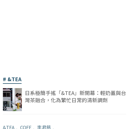
&TEA
日系極簡手搖「&TEA」新開幕：輕奶蓋與台
灣茶融合，化為繁忙日常的清新調劑
&TEA
﹒
COFE
﹒
李君慈
﹒