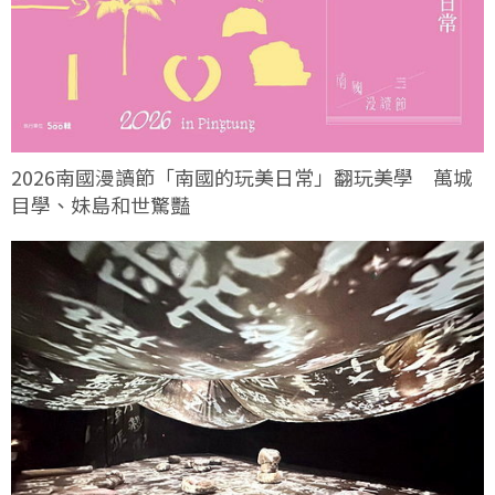
2026南國漫讀節「南國的玩美日常」翻玩美學 萬城
目學、妹島和世驚豔