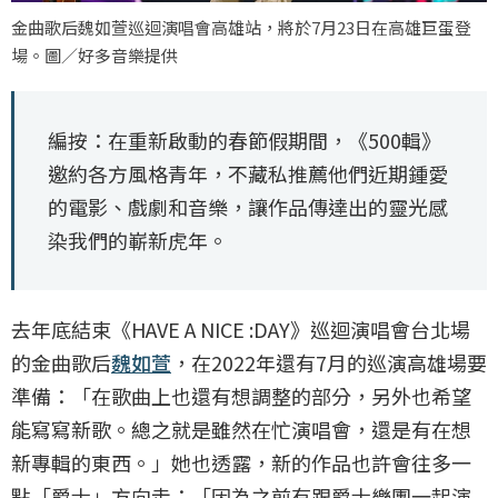
金曲歌后魏如萱巡迴演唱會高雄站，將於7月23日在高雄巨蛋登
場。圖／好多音樂提供
編按：在重新啟動的春節假期間，《500輯》
邀約各方風格青年，不藏私推薦他們近期鍾愛
的電影、戲劇和音樂，讓作品傳達出的靈光感
染我們的嶄新虎年。
去年底結束《HAVE A NICE :DAY》巡迴演唱會台北場
的金曲歌后
魏如萱
，在2022年還有7月的巡演高雄場要
準備：「在歌曲上也還有想調整的部分，另外也希望
能寫寫新歌。總之就是雖然在忙演唱會，還是有在想
新專輯的東西。」她也透露，新的作品也許會往多一
點「爵士」方向走：「因為之前有跟爵士樂團一起演