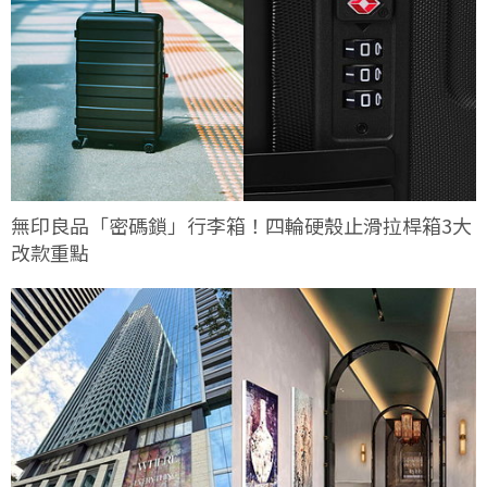
無印良品「密碼鎖」行李箱！四輪硬殼止滑拉桿箱3大
改款重點