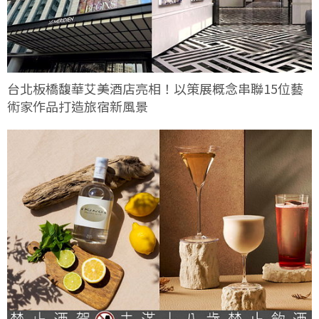
台北板橋馥華艾美酒店亮相！以策展概念串聯15位藝
術家作品打造旅宿新風景