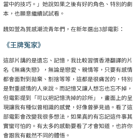
當中的技巧。」她說如果之後有好的角色、特別的劇
本，也願意繼續試試看。
魏如萱為質感潮流青年們，在新年選出3部電影：
《王牌冤家》
這部片講的是遺忘、記憶，我比較習慣香港翻譯的片
名《無痛失戀》，無論是戀愛、親情等，只要有感情
都會面對到拋棄、割捨等等，這都是很痛苦的，特別
是對重感情的人來說。而記憶又讓人想忘也忘不掉，
但電影提到「可以把記憶洗掉的診所」，畫面上的呈
現讓我有種似曾相識的感覺，好像曾夢見過。看了這
部電影會改變我很多想法，如果真的有忘記這件事其
實蠻可怕的。有太多的感動要看了才會知道，也許你
會跟我有截然不同的體悟。