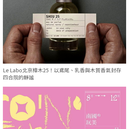
Le Labo北京樟木25！以鳶尾、乳香與木質香氣封存
四合院的靜謐