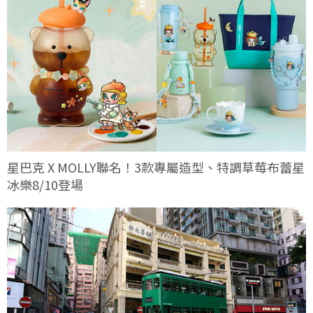
星巴克 X MOLLY聯名！3款專屬造型、特調草莓布蕾星
冰樂8/10登場