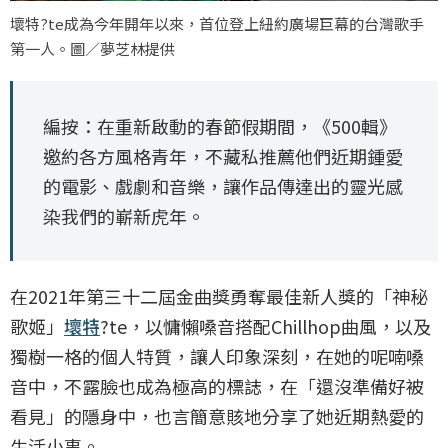
壞特?te成為今年開年以來，首位登上紐約廣場巨幕的台灣歌手
第一人。圖／夢芝林提供
編按：在重新啟動的春節假期間，《500輯》
邀約各方風格青年，不藏私推薦他們近期鍾愛
的電影、戲劇和音樂，讓作品傳達出的靈光感
染我們的嶄新虎年。
在2021年第三十二屆金曲獎勇奪最佳新人獎的「神秘
歌姬」
壞特
?te，以慵懶嗓音搭配Chillhop曲風，以及
獨樹一格的個人特質，讓人印象深刻，在她的呢喃嗓
音中，不露臉也成為極高的標誌，在「還沒準備好被
看見」的隱身中，也言簡意賅地分享了她近期熱愛的
生活小事。