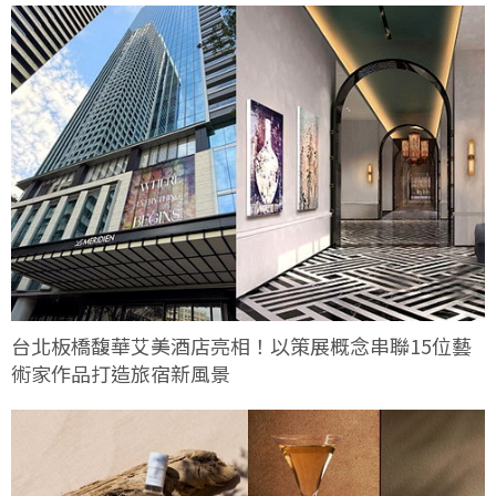
台北板橋馥華艾美酒店亮相！以策展概念串聯15位藝
術家作品打造旅宿新風景