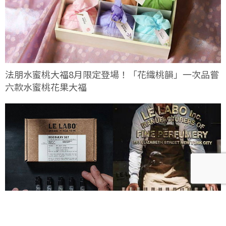
法朋水蜜桃大福8月限定登場！「花織桃韻」一次品嘗
六款水蜜桃花果大福