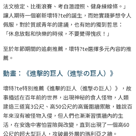
法文檢定、比衝浪賽、考自潛證照、健身練線條。」
讓人期待一個嶄新壞特?te的誕生，而她實踐夢想令人
佩服，對於質感青年的建議，也有她的獨到哲思：
「休息放鬆和快樂的時候，不要覺得愧疚！」
至於年節期間的追劇推薦，壞特?te選擇多元內容的推
薦。
動畫：《進擊的巨人（進撃の巨人）》
壞特?te特別推薦《進擊的巨人（進撃の巨人）》，故
事描述在百年前的世界，出現神秘的食人怪物，人類
建造三道寬3公尺、高50公尺的高聳圍牆禦敵，雖說百
年來沒有被怪物入侵，但人們也漸漸習慣牆內的生
活，在安逸中害怕冒險與改變，直到出現了一個高60
公尺的超大型巨人，攻破最外層的瑪利亞之牆。