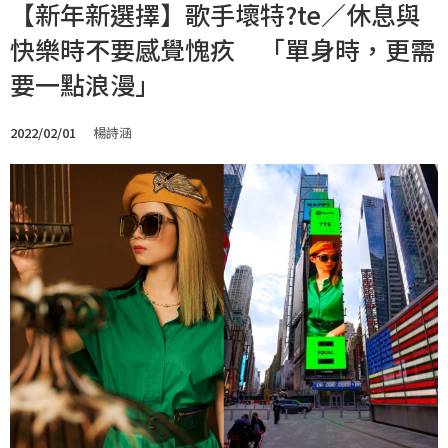
【新年新選擇】歌手壞特?te／休息與
快樂時不要感覺愧疚 「單身時，更需
要一點浪漫」
2022/02/01
楊詩涵