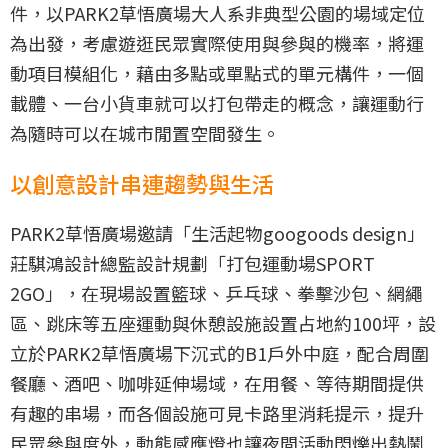
件，以PARK2草悟廣場大人系非典型公園的場域定位
為出發，考慮遊逛民眾實際使用與參與的機率，將運
動項目模組化，藉由多點或單點式的單元構件，一個
載體、一台小貨車就可以打包帶走的概念，讓運動行
為隨時可以在城市閒置空間發生。
以創意設計串連趨勢與生活
PARK2草悟廣場邀請「生活起物googoods design」
莊騏鴻設計總監設計規劃「打包運動場SPORT
2GO」，在現場設置籃球、乒乓球、拳擊沙包、網繩
區、跳床等五座運動與休憩設施設置占地約100坪，設
立於PARK2草悟廣場下沉式的B1戶外中庭，配合周圍
餐廳、酒吧、咖啡延伸場域，在用餐、等待期間提供
有趣的串場，而各個設施可見卡路里消耗提示，提升
民眾參與度外，動態感應燈也讓夜間活動閃爍出熱鬧