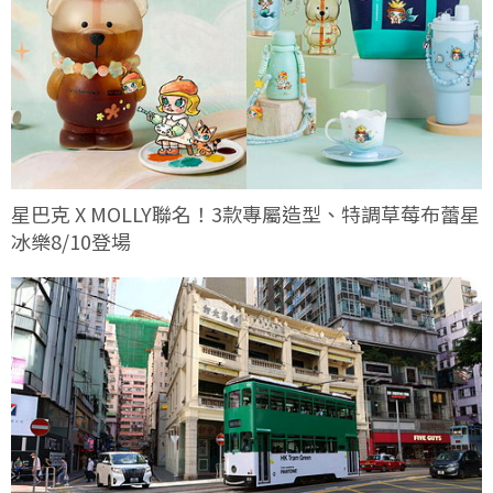
星巴克 X MOLLY聯名！3款專屬造型、特調草莓布蕾星
冰樂8/10登場