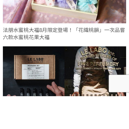
法朋水蜜桃大福8月限定登場！「花織桃韻」一次品嘗
六款水蜜桃花果大福