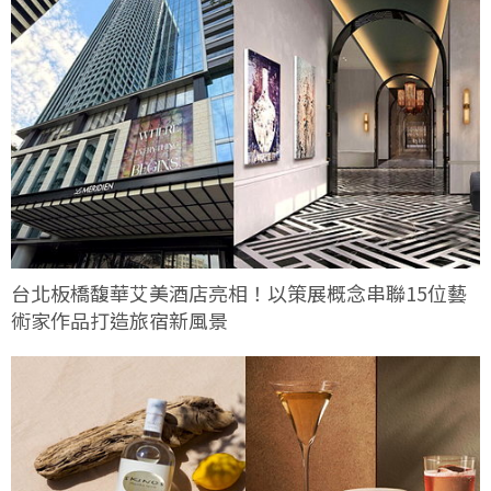
台北板橋馥華艾美酒店亮相！以策展概念串聯15位藝
術家作品打造旅宿新風景