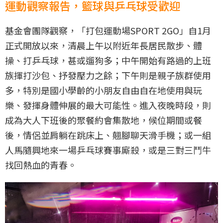
運動觀察報告，籃球與乒乓球受歡迎
基金會團隊觀察，「打包運動場SPORT 2GO」自1月
正式開放以來，清晨上午以附近年長居民散步、體
操、打乒乓球，甚或遛狗多；中午開始有路過的上班
族揮打沙包、抒發壓力之餘；下午則是親子族群使用
多，特別是國小學齡的小朋友自由自在地使用與玩
樂、發揮身體伸展的最大可能性。進入夜晚時段，則
成為大人下班後的聚餐約會集散地，候位期間或餐
後，情侶並肩躺在跳床上、翹腳聊天滑手機；或一組
人馬隨興地來一場乒乓球賽事廝殺，或是三對三鬥牛
找回熱血的青春。