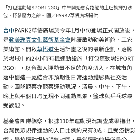
「打包運動場SPORT 2GO」中午開始會有路過的上班族揮打沙
包、抒發壓力之餘。 圖／PARK2草悟廣場提供
台中
PARK2草悟廣場於今年1月中旬登場正式開放後，
是
勤美璞真文化藝術基金會
陸續啟動勤美術館、工家
美術館、開啟
草悟道
生活計畫之後的最新企劃，落腳
於場域中的24小時有機運動設施「打包運動場SPORT
2GO」，以台灣人運動量不足的角度切入，在城市角
落中創造一處結合非預期性日常運動體驗與社交活
動。團隊觀察亦觀察運動現況，清晨、中午、下午、
晚上與平假日均呈現不同運動風景，籃球與乒乓球最
受歡迎。
基金會團隊觀察，根據110年運動現況調查成果指出，
台灣民眾規律運動的人口比例約只有3成，且受疫情影
響，學校運動場地限制封閉，最常運動的場所是公