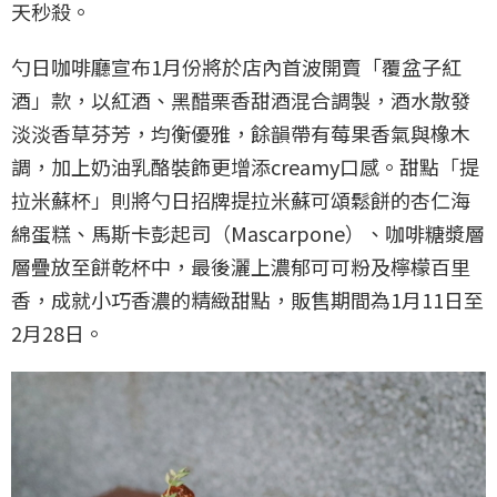
天秒殺。
勺日咖啡廳宣布1月份將於店內首波開賣「覆盆子紅
酒」款，以紅酒、黑醋栗香甜酒混合調製，酒水散發
淡淡香草芬芳，均衡優雅，餘韻帶有莓果香氣與橡木
調，加上奶油乳酪裝飾更增添creamy口感。甜點「提
拉米蘇杯」則將勺日招牌提拉米蘇可頌鬆餅的杏仁海
綿蛋糕、馬斯卡彭起司（Mascarpone）、咖啡糖漿層
層疊放至餅乾杯中，最後灑上濃郁可可粉及檸檬百里
香，成就小巧香濃的精緻甜點，販售期間為1月11日至
2月28日。