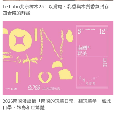
Le Labo北京樟木25！以鳶尾、乳香與木質香氣封存
四合院的靜謐
2026南國漫讀節「南國的玩美日常」翻玩美學 萬城
目學、妹島和世驚豔