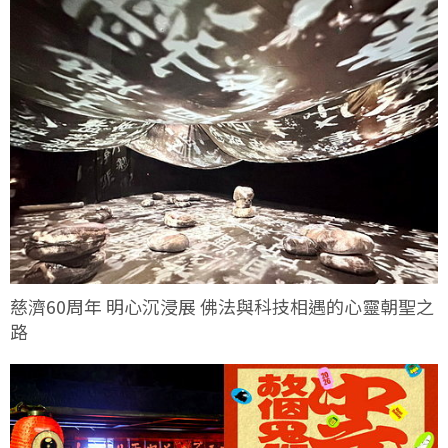
慈濟60周年 明心沉浸展 佛法與科技相遇的心靈朝聖之
路