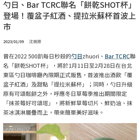
勺日、Bar TCRC聯名「餅乾SHOT杯」
登場！覆盆子紅酒、提拉米蘇杯首波上
市
2023/01/09
沈佩臻
曾在2022 500趴每日秒殺的
勺日
zhuori、
Bar TCRC
聯
名「餅乾SHOT杯」，將於1月11日至2月28日在台北
東區勺日咖啡廳內限期正式販售，首波推出酒飲「覆
盆子紅酒」及甜點「提拉米蘇杯」；同時，勺日升級
原有可頌鬆餅之外，呼應冬日草莓季推出期間限定
「抹茶莓好可頌塔」，將新鮮草莓切片、鮮奶油、抹
茶冰淇淋層疊而上，帶來簡單美好滋味。