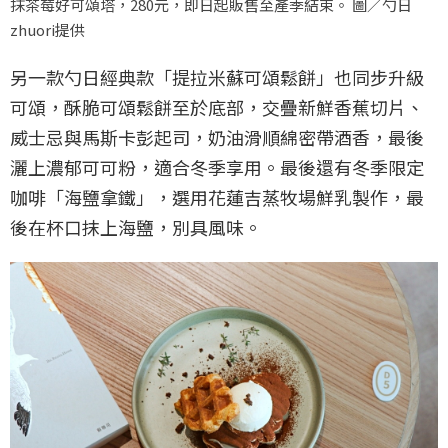
抹茶莓好可頌塔，280元，即日起販售至產季結束。 圖／勺日
zhuori提供
另一款勺日經典款「提拉米蘇可頌鬆餅」也同步升級
可頌，酥脆可頌鬆餅至於底部，交疊新鮮香蕉切片、
威士忌與馬斯卡彭起司，奶油滑順綿密帶酒香，最後
灑上濃郁可可粉，適合冬季享用。最後還有冬季限定
咖啡「海鹽拿鐵」，選用花蓮吉蒸牧場鮮乳製作，最
後在杯口抹上海鹽，別具風味。