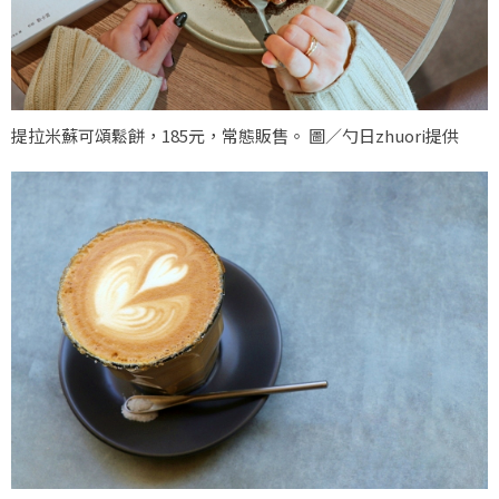
提拉米蘇可頌鬆餅，185元，常態販售。 圖／勺日zhuori提供