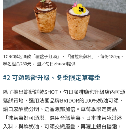
TCRC聯名酒飲「覆盆子紅酒」、「提拉米蘇杯」，每份180元、
聯名組合280元。 圖／勺日zhuori提供
#2 可頌鬆餅升級、冬季限定草莓季
除了推出嶄新餅乾SHOT，勺日咖啡廳也升級店內可頌
鬆餅質地，選用法國品牌BRIDOR的100%奶油可頌，
讓口感酥脆分明、奶香濃郁加倍。草莓季限定商品
「抹茶莓好可頌塔」選用台灣草莓、日本抹茶冰淇淋
入料，與鮮奶油、可頌交織層疊，再灑上銀白糖霜，