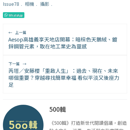
Issue78
﹒
相機
﹒
攝影
﹒
WhatsApp
←
上一篇
Aesop高雄義享天地店開幕：暗棕色天鵝絨、鍍
鋅鋼管元素，取在地工業史為靈感
下一篇
→
芮塔／安藤櫻「重啟人生」：過去、現在、未來
哪個重要？穿越尋找簡單幸福 看似平淡又後座力
足
500輯
《500輯》打造新世代閱讀倡議，創造