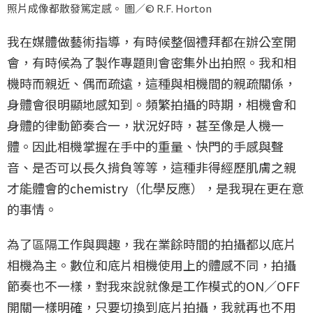
照片成像都散發篤定感。 圖／© R.F. Horton
我在媒體做藝術指導，有時候整個禮拜都在辦公室開
會，有時候為了製作專題則會密集外出拍照。我和相
機時而親近、偶而疏遠，這種與相機間的親疏關係，
身體會很明顯地感知到。頻繁拍攝的時期，相機會和
身體的律動節奏合一，狀況好時，甚至像是人機一
體。因此相機掌握在手中的重量、快門的手感與聲
音、是否可以長久揹負等等，這種非得經歷肌膚之親
才能體會的chemistry（化學反應），是我現在更在意
的事情。
為了區隔工作與興趣，我在業餘時間的拍攝都以底片
相機為主。數位和底片相機使用上的體感不同，拍攝
節奏也不一樣，對我來說就像是工作模式的ON／OFF
開關一樣明確，只要切換到底片拍攝，我就再也不用