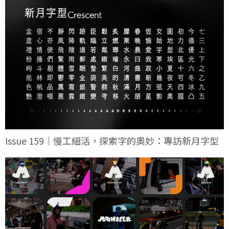
Issue 159｜慢工細活，探索字的奧妙：專訪新月字型