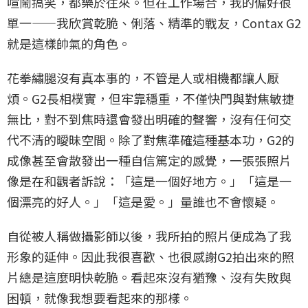
喧鬧搞笑，都樂於往來。但在工作場合，我的偏好很
單一——我欣賞乾脆、俐落、精準的戰友，Contax G2
就是這樣帥氣的角色。
花拳繡腿沒有真本事的，不管是人或相機都讓人厭
煩。G2長相樸實，但牢靠穩重，不僅快門與對焦敏捷
無比，對不到焦時還會發出明確的聲響，沒有任何交
代不清的曖昧空間。除了對焦準確這種基本功，G2的
成像甚至會散發出一種自信篤定的感覺，一張張照片
像是在和觀者訴說：「這是一個好地方。」「這是一
個漂亮的好人。」「這是愛。」量誰也不會懷疑。
自從被人稱做攝影師以後，我所拍的照片便成為了我
形象的延伸。因此我很喜歡、也很感謝G2拍出來的照
片總是這麼明快乾脆。看起來沒有猶豫、沒有失敗與
困頓，就像我想要看起來的那樣。