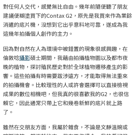
對任何人交代，感覺無比自由。幾年前隨便聽了朋友
建議便糊塗買下的Contax G2，原先是我買來作為業餘
消遣的底片機，沒想到它出乎意料地可靠，遂成為我
這幾年拍攝個人創作的主力。
因為對自然在人為環境中被錯置的現象很感興趣，在
倫敦唸
攝影
碩士期間，我藉由拍攝植物園以及都市夜
晚的植物，探討殖民歷史對於全球植物遷移產生的影
響。這些拍攝有時需要跋涉遠方，才能取得無法重來
的拍攝機會。比較理性的人或許會選擇可以直接檢視
成果的數位相機吧，但我真的很喜歡我的G2，也很信
賴它，因此通常只帶上它和幾卷新鮮的底片就上路
了。
雖然在交朋友方面，我屬於雜食，不論是文靜溫婉或