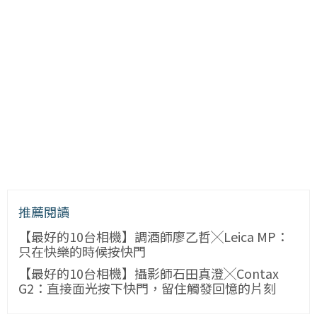
推薦閱讀
【最好的10台相機】調酒師廖乙哲╳Leica MP：
只在快樂的時候按快門
【最好的10台相機】攝影師石田真澄╳Contax
G2：直接面光按下快門，留住觸發回憶的片刻