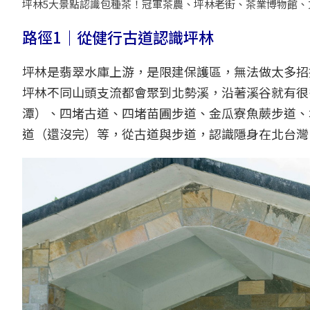
坪林5大景點認識包種茶！冠軍茶農、坪林老街、茶業博物館、
路徑1｜從健行古道認識坪林
坪林是翡翠水庫上游，是限建保護區，無法做太多招
坪林不同山頭支流都會聚到北勢溪，沿著溪谷就有很
潭）、四堵古道、四堵苗圃步道、金瓜寮魚蕨步道、
道（還沒完）等，從古道與步道，認識隱身在北台灣