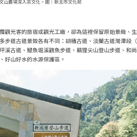
文山農場深入茶文化。圖｜新北市文化局
攬觀光客的旅宿或觀光工廠，卻為這裡保留原始景緻、生
多步道古道景致各有不同：胡桶古道、淡蘭古道灣潭段（
坪溪古道、𩻸魚堀溪觀魚步道、籟狸尖山登山步道、和
、好山好水的水源保護區。