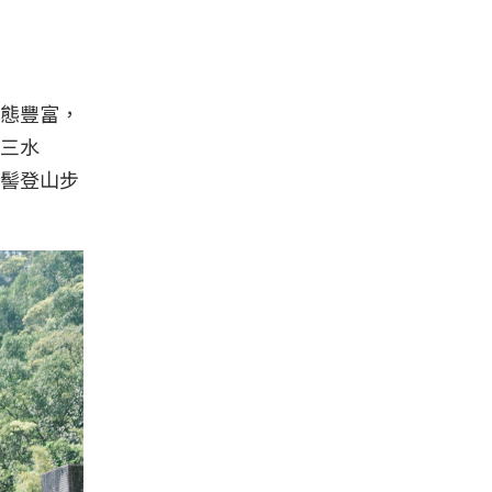
態豐富，
三水
尚髻登山步