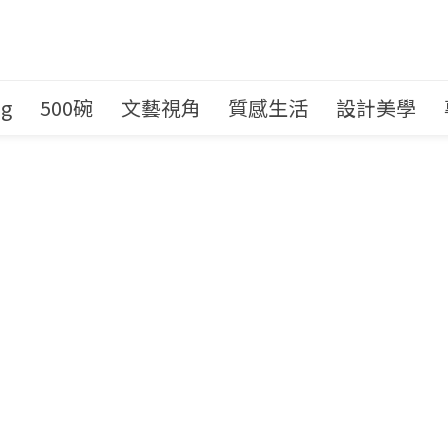
ng
500碗
文藝視角
質感生活
設計美學