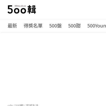
最新
得獎名單
500盤
500甜
500You
udn
/
500輯
/
質感生活