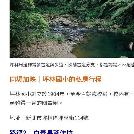
坪林周邊非常多古道與步道、淡蘭古道分支，都是認識坪林絕
同場加映｜坪林國小的私房行程
坪林國小創立於1904年，至今百餘歲校齡，校內
顆難得一見的國寶樹。
地址｜新北市坪林區坪林街114號
路徑2｜白青長茶作坊