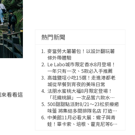
熱門新聞
麥當勞大薯薯包！以設計翻玩薯
條外帶體驗
Le Labo城市限定香水8月登場！
一年只有一次、5款必入手推薦
高雄鹽埕小吃15選！走進港都老
城從早餐到宵夜的美味日常
法朋水蜜桃大福8月限定登場！
薦來看看這
「花織桃韻」一次品嘗六款水蜜
桃花果大福
500甜甜點派對8/21～23松菸療癒
味蕾 將集結多間排隊名店 打造靈
感創意的舞台
中美館11月必看大展：蠍子與青
蛙！畢卡索、培根、霍克尼等66
件國巨典藏亮相