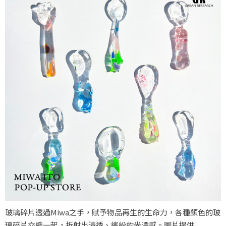
玻璃碎片透過Miwa之手，賦予物品再生的生命力，各種顏色的玻
璃碎片交織一起，折射出清透、繽紛的光澤感。圖片提供｜