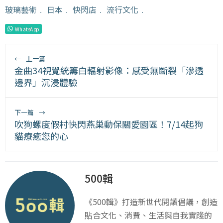
玻璃藝術
﹒
日本
﹒
快閃店
﹒
流行文化
﹒
WhatsApp
←
上一篇
金曲34視覺統籌白輻射影像：感受無斷裂「滲透
邊界」沉浸體驗
下一篇
→
吹狗螺度假村快閃燕巢動保關愛園區！7/14起狗
貓療癒您的心
500輯
《500輯》打造新世代閱讀倡議，創造
貼合文化、消費、生活與自我實踐的