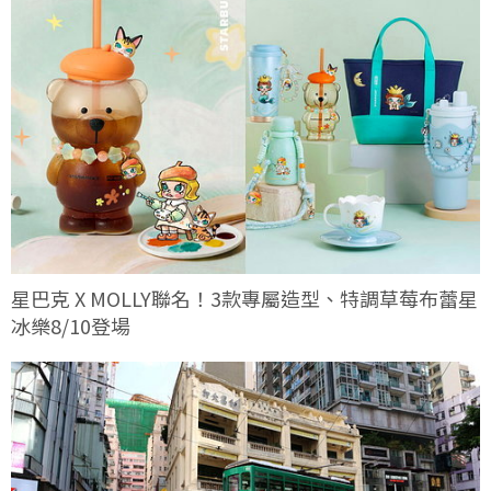
星巴克 X MOLLY聯名！3款專屬造型、特調草莓布蕾星
冰樂8/10登場