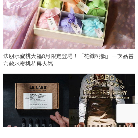
法朋水蜜桃大福8月限定登場！「花織桃韻」一次品嘗
六款水蜜桃花果大福