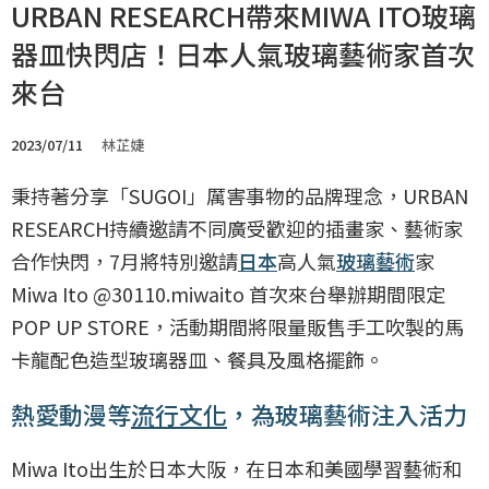
URBAN RESEARCH帶來MIWA ITO玻璃
器皿快閃店！日本人氣玻璃藝術家首次
來台
2023/07/11
林芷婕
秉持著分享「SUGOI」厲害事物的品牌理念，URBAN
RESEARCH持續邀請不同廣受歡迎的插畫家、藝術家
合作快閃，7月將特別邀請
日本
高人氣
玻璃藝術
家
Miwa Ito @30110.miwaito 首次來台舉辦期間限定
POP UP STORE，活動期間將限量販售手工吹製的馬
卡龍配色造型玻璃器皿、餐具及風格擺飾。
熱愛動漫等
流行文化
，為玻璃藝術注入活力
Miwa Ito出生於日本大阪，在日本和美國學習藝術和