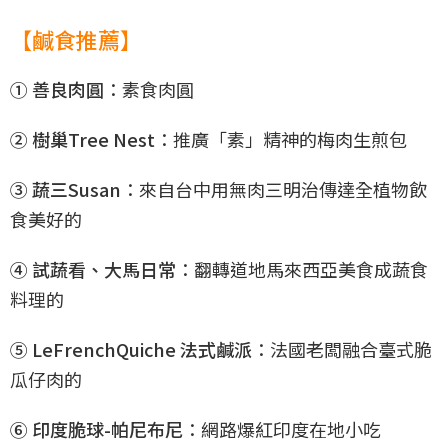
【鹹食推薦】
① 善良肉圓
：素食肉圓
② 樹巢Tree Nest
：推廣「素」精神的梅肉生煎包
③ 蔬三Susan
：來自台中用無肉三明治傳達全植物飲
食美好的
④ 試蔬看、大馬日常
：翻轉道地馬來西亞美食成蔬食
料理的
⑤ LeFrenchQuiche 法式鹹派
：法國老闆融合臺式脆
瓜仔肉的
⑥ 印度脆球-帕尼布尼
：網路爆紅印度在地小吃