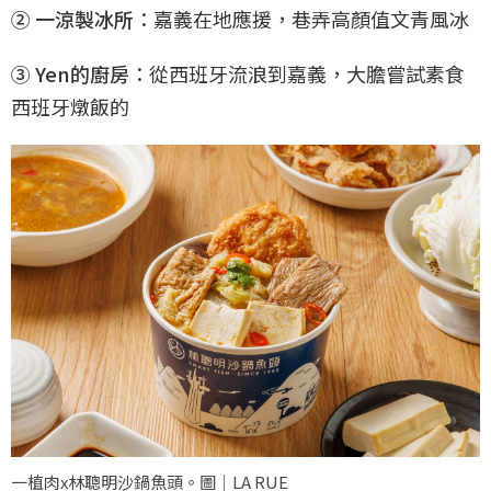
② 一涼製冰所
：嘉義在地應援，巷弄高顏值文青風冰
③ Yen的廚房
：從西班牙流浪到嘉義，大膽嘗試素食
西班牙燉飯的
一植肉x林聰明沙鍋魚頭。圖｜LA RUE