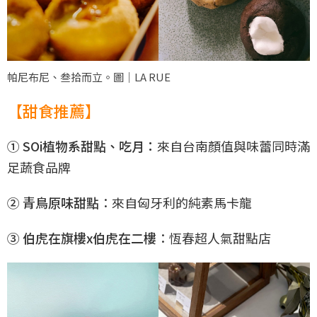
帕尼布尼、叁拾而立。圖｜LA RUE
【甜食推薦】
① SOi植物系甜點、吃月：
來自台南顏值與味蕾同時滿
足蔬食品牌
② 青鳥原味甜點
：來自匈牙利的純素馬卡龍
③ 伯虎在旗樓x伯虎在二樓
：恆春超人氣甜點店