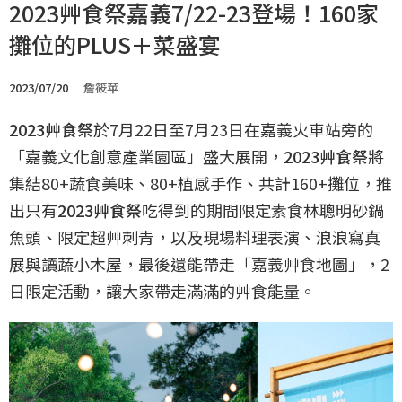
2023艸食祭嘉義7/22-23登場！160家
攤位的PLUS＋菜盛宴
2023/07/20
詹筱苹
2023艸食祭
於7月22日至7月23日在嘉義火車站旁的
「嘉義文化創意產業園區」盛大展開，
2023艸食祭
將
集結80+蔬食美味、80+植感手作、共計160+攤位，推
出只有
2023艸食祭
吃得到的期間限定素食林聰明砂鍋
魚頭、限定超艸刺青，以及現場料理表演、浪浪寫真
展與讀蔬小木屋，最後還能帶走「嘉義艸食地圖」，2
日限定活動，讓大家帶走滿滿的艸食能量。