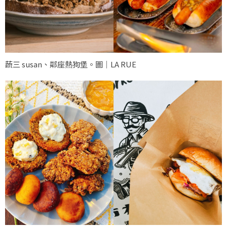
蔬三 susan、鄰座熱狗堡。圖｜LA RUE