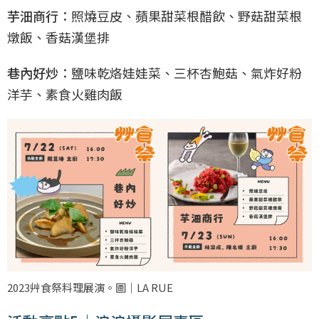
芋沺商行
：照燒豆皮、蘋果甜菜根醋飲、野菇甜菜根
燉飯、香菇漢堡排
巷內好炒
：鹽味乾烙娃娃菜、三杯杏鮑菇、氣炸好粉
洋芋、素食火雞肉飯
2023艸食祭料理展演。圖｜LA RUE