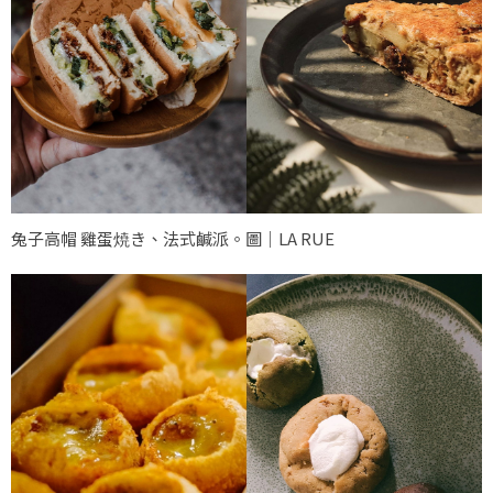
兔子高帽 雞蛋焼き、法式鹹派。圖｜LA RUE