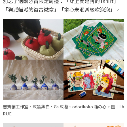
別忘了活動必買限定周邊：「穿上就是艸的Tshirt」
「狗派貓派的復古徽章」「童心未泯艸級吹泡泡」。
吉寶貓工作室、灰黑集白、Gs.灰階、odorikoko 踊の心。圖｜LA
RUE