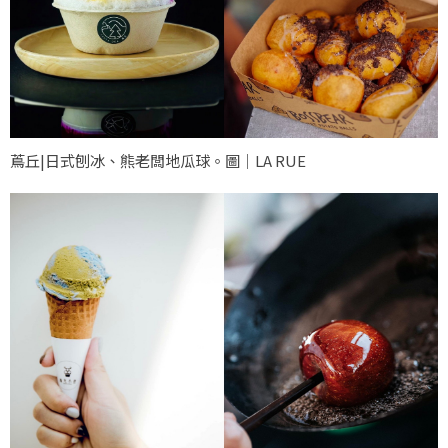
蔦丘|日式刨冰、熊老闆地瓜球。圖｜LA RUE