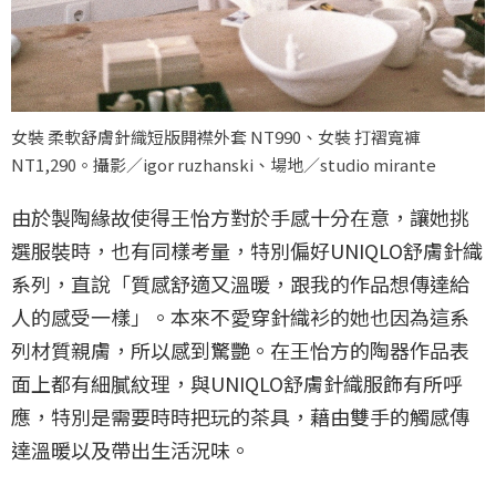
女裝 柔軟舒膚針織短版開襟外套 NT990、女裝 打褶寬褲
NT1,290。攝影／igor ruzhanski、場地／studio mirante
由於製陶緣故使得王怡方對於手感十分在意，讓她挑
選服裝時，也有同樣考量，特別偏好UNIQLO舒膚針織
系列，直說「質感舒適又溫暖，跟我的作品想傳達給
人的感受一樣」。本來不愛穿針織衫的她也因為這系
列材質親膚，所以感到驚艷。在王怡方的陶器作品表
面上都有細膩紋理，與UNIQLO舒膚針織服飾有所呼
應，特別是需要時時把玩的茶具，藉由雙手的觸感傳
達溫暖以及帶出生活況味。