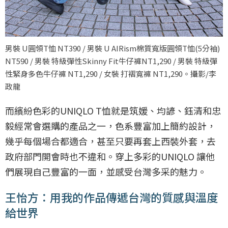
男裝 U圓領T恤 NT390 / 男裝 U AIRism棉質寬版圓領T恤(5分袖)
NT590 / 男裝 特級彈性Skinny Fit牛仔褲NT1,290 / 男裝 特級彈
性緊身多色牛仔褲 NT1,290 / 女裝 打褶寬褲 NT1,290。攝影/李
政龍
而繽紛色彩的UNIQLO T恤就是筑媛、均諺、鈺清和忠
毅經常會選購的產品之一，色系豐富加上簡約設計，
幾乎每個場合都適合，甚至只要再套上西裝外套，去
政府部門開會時也不違和。穿上多彩的UNIQLO 讓他
們展現自己豐富的一面，並感受台灣多采的魅力。
王怡方：用我的作品傳遞台灣的質感與溫度
給世界