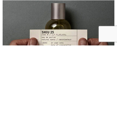
Le Labo北京樟木25！以鳶尾、乳香與木質香氣封存
四合院的靜謐