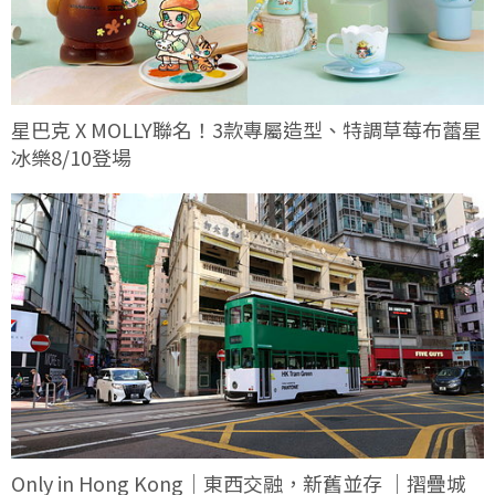
星巴克 X MOLLY聯名！3款專屬造型、特調草莓布蕾星
冰樂8/10登場
Only in Hong Kong｜東西交融，新舊並存 ｜摺疊城