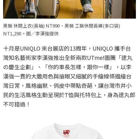
男裝 休閒上衣(長袖) NT990、男裝 工裝休閒長褲(多口袋)
NT1,290。圖／李漢強提供
十月是UNIQLO 來台展店的13周年，UNIQLO 攜手台
灣知名藝術家李漢強推出全新兩款UTme!圖騰「逮丸
の慶生企劃」、「你的車長怎樣，跟你一樣」，以李
漢強一貫的大膽用色與搶眼又細膩的手繪線條描繪台
灣日常，風格幽默、俏皮中帶點奇葩，讓台灣市井小
民的生活風格生動呈現於T恤與托特包上，身為逮丸郎
不可錯過！