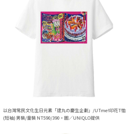
以台灣常民文化生日元素「逮丸の慶生企劃」/UTme!印花T恤
(短袖) 男裝/童裝 NT590/390。圖／UNIQLO提供