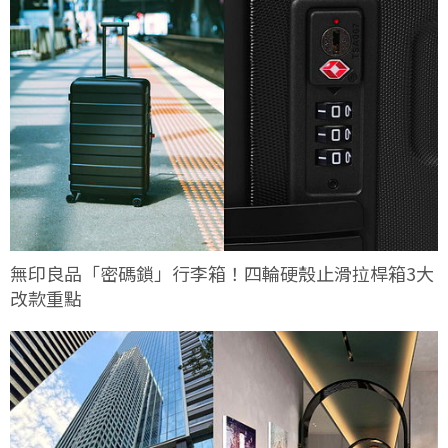
無印良品「密碼鎖」行李箱！四輪硬殼止滑拉桿箱3大
改款重點