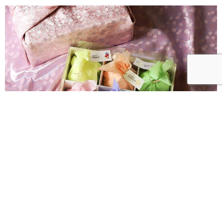
法朋水蜜桃大福8月限定登場！「花織桃韻」一次品嘗
六款水蜜桃花果大福