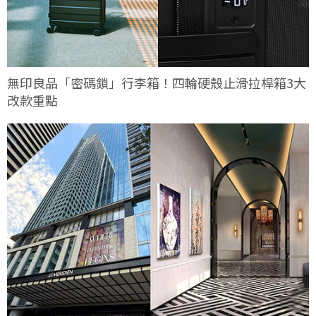
無印良品「密碼鎖」行李箱！四輪硬殼止滑拉桿箱3大
改款重點