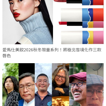
愛馬仕美妝2026秋冬限量系列！將極北雪境化作三款
唇色