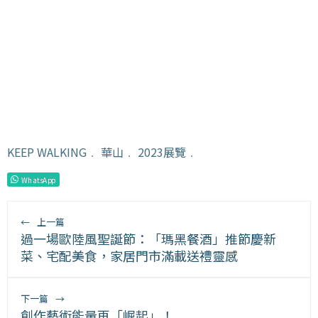
KEEP WALKING
﹒
華山
﹒
2023展覽
﹒
WhatsApp
←
上一篇
過一場歐陸風聖誕節：「瑪黑餐酒」推節慶新
菜、宅配美食，家居門市滿載送禮靈感
下一篇
→
創作藝術能量再「崛起」！