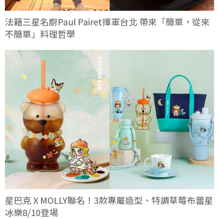
法籍三星名廚Paul Pairet揮軍台北 帶來「簡單，從來
不簡單」料理哲學
星巴克 X MOLLY聯名！3款專屬造型、特調草莓布蕾星
冰樂8/10登場