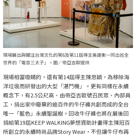
現場展出與關注台灣文化的第8及第11屆得主吳建衡一同出巡全
世界的「電音三太子」。圖／帝亞吉歐提供
現場相當吸睛的，還有第14屆得主陳思穎，為移除海
洋垃圾而研發出的大型「湛鬥機」。更有同樣在永續
概念下，有2.5公尺高、由帝亞吉歐號召民眾、內部員
工，捐出家中廢棄的逾百件的牛仔褲共創而成的全台
唯一「藍色」永續聖誕樹。回收牛仔褲也將在展後回
捐給第19屆KEEP WALKING夢想資助計畫得主陳冠百
所創立的永續時尚品牌Story Wear，不但讓牛仔布再