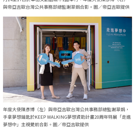
與帝亞吉歐台灣公共事務部總監謝翠娟合影。圖／帝亞吉歐提供
年度大使陳彥博（左）與帝亞吉歐台灣公共事務部總監謝翠娟，
手拿夢想鑰匙於KEEP WALKING夢想資助計畫20周年特展「走進
夢想中」主視覺前合影。圖／帝亞吉歐提供