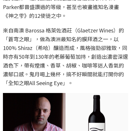
Parker都曾盛讚過的等級，甚至也被畫進知名漫畫
《神之雫》的12使徒之中。
來自南澳 Barossa 格萊佐酒莊（Glaetzer Wines）的
「蒼穹之眼」，做為澳洲最知名的膜拜酒之一，以
100% Shiraz（希哈）釀造而成，風格強勁卻雅致，同
時亦有50年到130年的老藤葡萄加持，創造出濃密深邃
酒色下，帶有煙燻、香草、胡椒、咖啡等迷人香氣的
濃郁口感。鬼月喝上幾杯，搞不好瞬間就能打開你的
「全知之眼All Seeing Eye」。