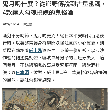
鬼月喝什麼？從鄉野傳說到古堡幽魂，
4款讓人勾魂攝魄的鬼怪酒
2024/08/14
陳宜慧
酒鬼不分時節，鬼月喝更兇！從日本平安時代百鬼夜
行時，以裝醉當護身符避開妖怪注意的小心翼翼，到
隱匿在蘇格蘭
威士忌
酒廠內，身著一襲紅衫、以沙沙
作響的裙擺晃動聲，嚇唬單身男子的西班牙夫人。這
個鬼月，不妨邊聽鬼故事感受緊張氛圍，邊飲酒壯
膽；以
日本酒
、燒酎、威士忌...等四款鬼怪酒勾魂攝魄
的風味，讓味蕾趨吉避兇。