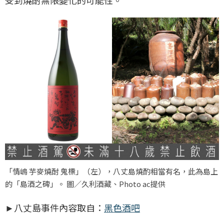
「情嶋 芋麥燒酎 鬼標」（左），八丈島燒酌相當有名，此為島上
的「島酒之碑」。 圖／久利酒藏、Photo ac提供
►八丈島事件內容取自：
黑色酒吧