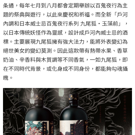
条通，每年七月到八月都會定期舉辦以百鬼夜行為主
題的祭典與遊行，以此來慶祝和祈福。而全新「戶河
內調和日本威士忌百鬼夜行系列 九尾狐・玉藻前」，
以日本傳統妖怪作為靈感，設計成戶河內威士忌的酒
標。主要展現九尾狐擁有強大法力，能將外表變幻為
絕世美女的變幻莫測。因此這款帶有熱帶水果、香草
奶油、辛香料與木質調等不同香氣，一如九尾狐，即
在不同時代背景，或化身成不同身份，都能夠勾魂攝
魄。