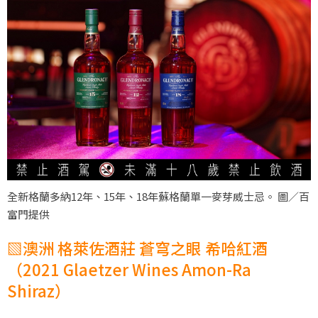
全新格蘭多納12年、15年、18年蘇格蘭單一麥芽威士忌。 圖／百
富門提供
▧澳洲 格萊佐酒莊 蒼穹之眼 希哈紅酒
（2021 Glaetzer Wines Amon-Ra
Shiraz）