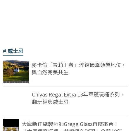
威士忌
麥卡倫「雪莉王者」淬鍊臻峰領導地位，
與自然完美共生
Chivas Regal Extra 13年華麗玩桶系列，
翻玩經典威士忌
大摩新任總製酒師Gregg Glass首度來台！
「大摩傳奇巡禮・共譜恆久璀璨」全新18年