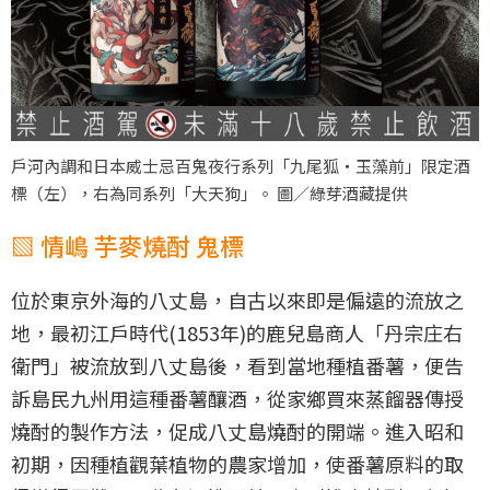
戶河內調和日本威士忌百鬼夜行系列「九尾狐・玉藻前」限定酒
標（左），右為同系列「大天狗」。 圖／綠芽酒藏提供
▧ 情嶋 芋麥燒酎 鬼標
位於東京外海的八丈島，自古以來即是偏遠的流放之
地，最初江戶時代(1853年)的鹿兒島商人「丹宗庄右
衛門」被流放到八丈島後，看到當地種植番薯，便告
訴島民九州用這種番薯釀酒，從家鄉買來蒸餾器傳授
燒酎的製作方法，促成八丈島燒酎的開端。進入昭和
初期，因種植觀葉植物的農家增加，使番薯原料的取