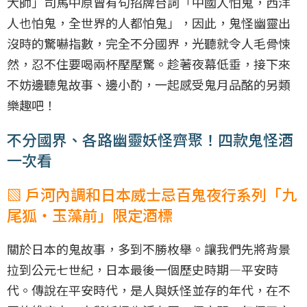
大師」司馬中原曾有句招牌台詞「中國人怕鬼，西洋
人也怕鬼，全世界的人都怕鬼」，因此，鬼怪幽靈出
沒時的驚嚇指數，完全不分國界，光聽就令人毛骨悚
然，忍不住要喝兩杯壓壓驚。趁著夜幕低垂，接下來
不妨邊聽鬼故事、邊小酌，一起感受鬼月品酩的另類
樂趣吧！
不分國界、各路幽靈妖怪齊聚！四款鬼怪酒
一次看
▧ 戶河內調和日本威士忌百鬼夜行系列「九
尾狐・玉藻前」限定酒標
關於日本的鬼故事，多到不勝枚舉。讓我們先將背景
拉到公元七世紀，日本最後一個歷史時期—平安時
代。傳說在平安時代，是人與妖怪並存的年代，在不