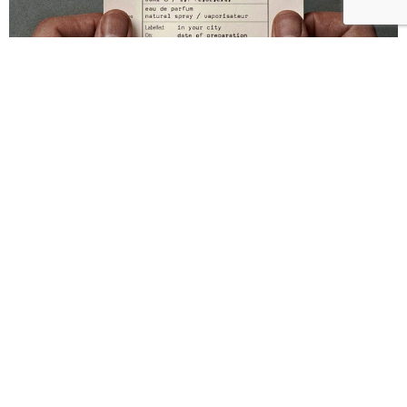
Le Labo北京樟木25！以鳶尾、乳香與木質香氣封存
四合院的靜謐