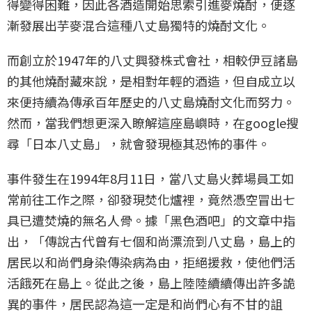
得變得困難，因此各酒造開始思索引進麥燒酎，便逐
漸發展出芋麥混合這種八丈島獨特的燒酎文化。
而創立於1947年的八丈興發株式會社，相較伊豆諸島
的其他燒酎藏來說，是相對年輕的酒造，但自成立以
來便持續為傳承百年歷史的八丈島燒酎文化而努力。
然而，當我們想更深入瞭解這座島嶼時，在google搜
尋「日本八丈島」，就會發現極其恐怖的事件。
事件發生在1994年8月11日，當八丈島火葬場員工如
常前往工作之際，卻發現焚化爐裡，竟然憑空冒出七
具已遭焚燒的無名人骨。據「黑色酒吧」的文章中指
出，「傳說古代曾有七個和尚漂流到八丈島，島上的
居民以和尚們身染傳染病為由，拒絕援救，使他們活
活餓死在島上。從此之後，島上陸陸續續傳出許多詭
異的事件，居民認為這一定是和尚們心有不甘的詛