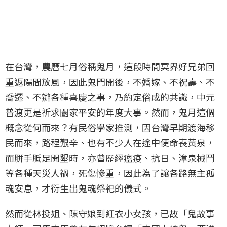
在台灣，農曆七月俗稱鬼月，這段時間冥界好兄弟回
重返陽間放風，因此鬼門開後，不婚嫁、不祝壽、不
喬遷、不辦各種喜慶之事，乃約定俗成的共識，中元
普渡更是祈求闔家平安的年度大事。然而，鬼月這個
概念從何而來？有民俗學家推測，因台灣早期渡海移
民而來，路程艱辛、也有不少人在途中便命喪黃泉，
而胼手胝足開墾時，亦曾歷經瘟疫、抗日、漳泉械鬥
等各種天災人禍，死傷慘重，因此為了讓各路無主孤
魂安息，才衍生出鬼魂祭祀的儀式。
然而從林投姐、陳守娘到紅衣小女孩，已故「鬼故事