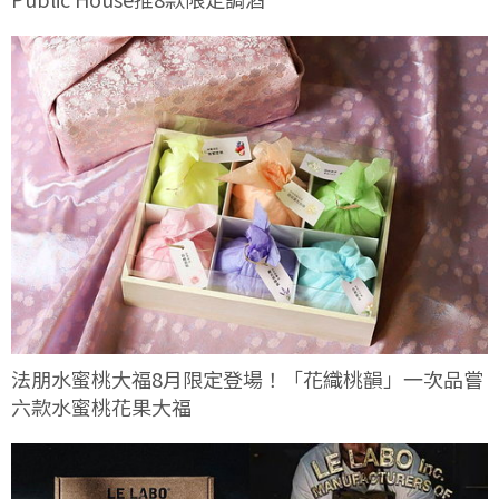
法朋水蜜桃大福8月限定登場！「花織桃韻」一次品嘗
六款水蜜桃花果大福