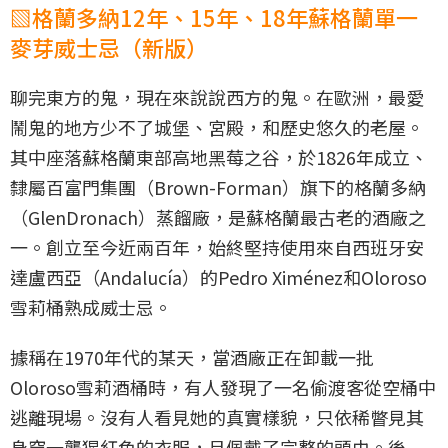
▧格蘭多納12年、15年、18年蘇格蘭單一
麥芽威士忌（新版）
聊完東方的鬼，現在來說說西方的鬼。在歐洲，最愛
鬧鬼的地方少不了城堡、宮殿，和歷史悠久的老屋。
其中座落蘇格蘭東部高地黑莓之谷，於1826年成立、
隸屬百富門集團（Brown-Forman）旗下的格蘭多納
（GlenDronach）蒸餾廠，是蘇格蘭最古老的酒廠之
一。創立至今近兩百年，始終堅持使用來自西班牙安
達盧西亞（Andalucía）的Pedro Ximénez和Oloroso
雪莉桶熟成威士忌。
據稱在1970年代的某天，當酒廠正在卸載一批
Oloroso雪莉酒桶時，有人發現了一名偷渡客從空桶中
逃離現場。沒有人看見她的真實樣貌，只依稀瞥見其
身穿一襲猩紅色的衣服，且佩戴了完整的頭巾。後