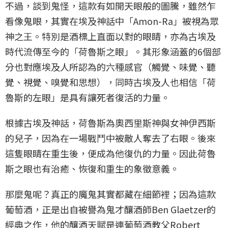
不過，談到鬼怪，這款有如開天眼般的圖騰，雖然乍
看像鬼眼，其實在埃及神話中「Amon-Ra」被視為眾
神之王。特別是酒標上直面以對的眼睛，亦為古埃及
時代流傳至今的「荷魯斯之眼」。其形象涵蓋的6個部
分也對應埃及人所認為的六種感官（觸覺、味覺、聽
覺、視覺、嗅覺和思想），同時古埃及人也相信「荷
魯斯的左眼」是具有讓死者復活的力量。
根據古埃及神話，荷魯斯為奧西里斯神與女神伊西斯
的兒子，因為在一場戰鬥中被敵人奪去了右眼。後來
這隻眼睛在重生後，便成為他復仇的力量。因此荷魯
斯之眼也有治癒、恢復和重生的象徵意義。
那麼鬼呢？真正的魔鬼其實都藏在細節裡；因為這款
葡萄酒，正是出自被譽為鬼才釀酒師Ben Glaetzer的
經典之作，他的釀酒天賦是連葡萄酒教父Robert