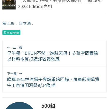
2023 Edition亮相
威士忌
﹒
日本酒
﹒
WhatsApp
←
上一篇
早午餐「BRUN不然」進駐天母！彡苗空間實驗
以材料本質打造郊區鬆弛感
下一篇
→
睽違19年林強電子專輯重磅回歸、限量彩膠募資
中！首演開源祭9/14登場
500輯