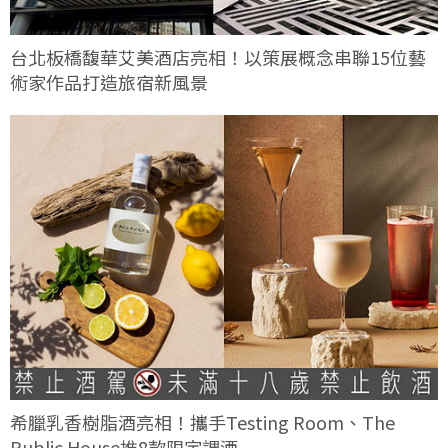
台北板橋馥華艾美酒店亮相！以策展概念串聯15位藝
術家作品打造旅宿新風景
希臘乳香樹脂酒亮相！攜手Testing Room、The
Public House推8款限定調酒