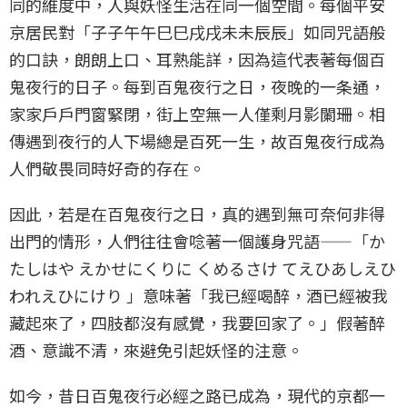
同的維度中，人與妖怪生活在同一個空間。每個平安
京居民對「子子午午巳巳戌戌未未辰辰」如同咒語般
的口訣，朗朗上口、耳熟能詳，因為這代表著每個百
鬼夜行的日子。每到百鬼夜行之日，夜晚的一条通，
家家戶戶門窗緊閉，街上空無一人僅剩月影闌珊。相
傳遇到夜行的人下場總是百死一生，故百鬼夜行成為
人們敬畏同時好奇的存在。
因此，若是在百鬼夜行之日，真的遇到無可奈何非得
出門的情形，人們往往會唸著一個護身咒語——「か
たしはや えかせにくりに くめるさけ てえひあしえひ
われえひにけり 」意味著「我已經喝醉，酒已經被我
藏起來了，四肢都沒有感覺，我要回家了。」假著醉
酒、意識不清，來避免引起妖怪的注意。
如今，昔日百鬼夜行必經之路已成為，現代的京都一