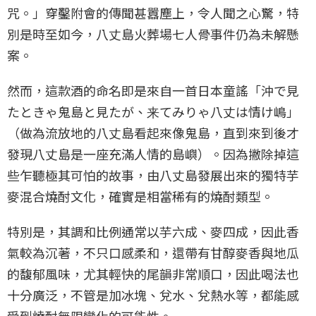
咒。」穿鑿附會的傳聞甚囂塵上，令人聞之心驚，特
別是時至如今，八丈島火葬場七人骨事件仍為未解懸
案。
然而，這款酒的命名即是來自一首日本童謠「沖で見
たときゃ鬼島と見たが、来てみりゃ八丈は情け嶋」
（做為流放地的八丈島看起來像鬼島，直到來到後才
發現八丈島是一座充滿人情的島嶼）。因為撇除掉這
些乍聽極其可怕的故事，由八丈島發展出來的獨特芋
麥混合燒酎文化，確實是相當稀有的燒酎類型。
特別是，其調和比例通常以芋六成、麥四成，因此香
氣較為沉著，不只口感柔和，還帶有甘醇麥香與地瓜
的馥郁風味，尤其輕快的尾韻非常順口，因此喝法也
十分廣泛，不管是加冰塊、兌水、兌熱水等，都能感
受到燒酎無限變化的可能性。