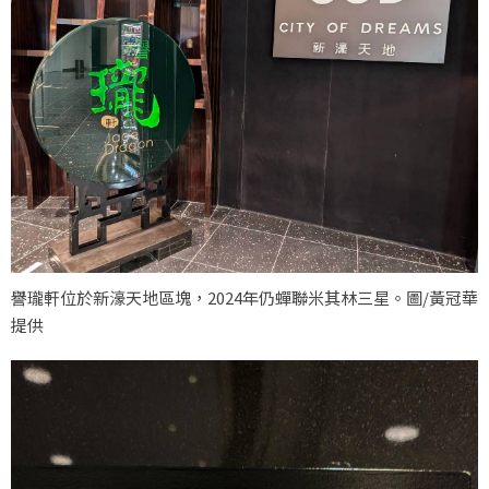
譽瓏軒位於新濠天地區塊，2024年仍蟬聯米其林三星。圖/黃冠華
提供