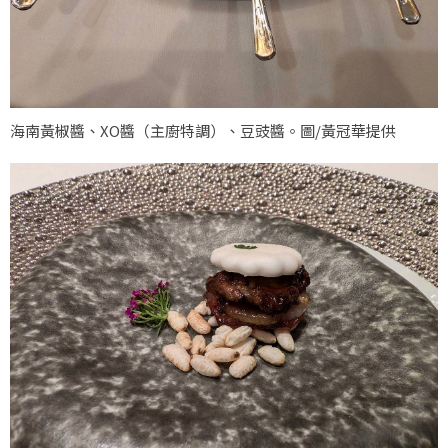
海南黃椒醬、XO醬（主廚特調）、豆豉醬。圖/黃冠華提供