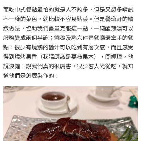
而吃中式餐點最怕的就是人不夠多，但是又想多嚐試
不一樣的菜色，就比較不容易點菜。但是譽瓏軒的精
緻做法，協助我們盡量克服這一點，一碗酸辣湯可以
服務變成兩個半碗；燒鵝及豬六件是餐廳最拿手的餐
點，很少有燒鵝的醬汁可以吃到有層次感，而且感受
得到燒烤果香（我猜應該是荔枝果木），問經理，他
說沒錯！說我們真的很厲害，很少客人光從吃，就知
道他們是怎麼製作的！