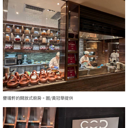
譽瓏軒的開放式廚房。圖/黃冠華提供