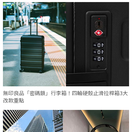
無印良品「密碼鎖」行李箱！四輪硬殼止滑拉桿箱3大
改款重點