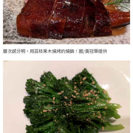
層次感分明，用荔枝果木燒烤的燒鵝！圖/黃冠華提供