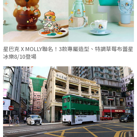
星巴克 X MOLLY聯名！3款專屬造型、特調草莓布蕾星
冰樂8/10登場