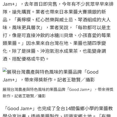
Jam+」，去年首日即完售，今年有不少民眾早早來排
隊，搶先購買。業者也帶來日本果醬大賽摘銀的新
品，「黃檸檬、紅心芭樂與威士忌、琴酒組成的大人
味，風味更具層次」，業者笑說，「每款都可以是主
打，像是可直接沖飲的冰糖川貝燉、小孩喜愛的莓果
類果醬。」因水果來自台灣在地、果醬也隨四季變
化，除了是抹醬、沖泡氣泡水成果茶，也能變身調
酒、搭配優格或牛奶。
展現台灣農產與特色風味的果醬品牌「Good Jam+」，帶來得獎
新作。記者王聰賢／攝影
「Good Jam+」也完成了全台14間偏鄉小學的果醬教
學分享計畫，透過果醬製作、認識家鄉土地。「有趣