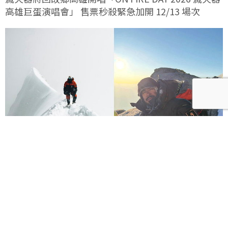
高雄巨蛋演唱會」 售票秒殺緊急加開 12/13 場次
Nirmal Purja雪崩遇難！10件事認識改寫14峰紀錄的
尼泊爾傳奇登山家