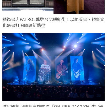
藝術書店PATROL進駐台北鈕釦街！以絕版書、視覺文
化選書打開閱讀新路徑
滅火器將回故鄉高雄開唱「ON FIRE DAY 2026 滅火器