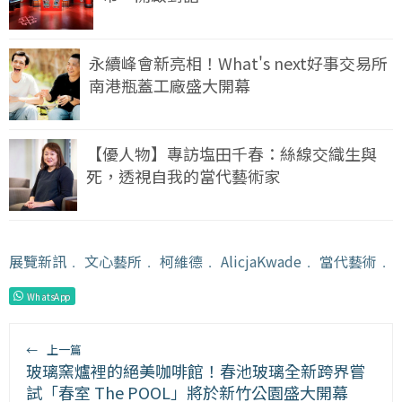
永續峰會新亮相！What's next好事交易所
南港瓶蓋工廠盛大開幕
【優人物】專訪塩田千春：絲線交織生與
死，透視自我的當代藝術家
展覽新訊
﹒
文心藝所
﹒
柯維德
﹒
AlicjaKwade
﹒
當代藝術
﹒
WhatsApp
←
上一篇
玻璃窯爐裡的絕美咖啡館！春池玻璃全新跨界嘗
試「春室 The POOL」將於新竹公園盛大開幕