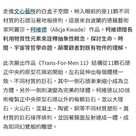
走進
文心藝所
的白盒子空間，映入眼前的是11顆不同
材質的石頭沿著地板排列，這是來自波蘭的德籍藝術
家阿麗莎·
柯維德
（Alicja Kwade）作品。
柯維德擅長
利用物質性元素來詮釋抽象性概念，探討生命、時
間、宇宙等哲學命題，顛覆觀者對既有物件的理解。
此次展出作品《Trans-For-Men 11》結構從11顆石頭
正中央的原型花崗岩開始，左右延伸出每個體積一
致、不同材質的巨石，其中一側石頭漸漸縮小成為立
方體，另外一側則演變為完美的球體。柯維德以3D技
術複製正中央原型石頭以外的每顆巨石，並以大理
石、火山石、混凝土、陶瓷、銅等不同材質塑形。異
材質的巨石接序排列，並因著鏡面反射連成一體，成
為如同幻覺般的雕塑。