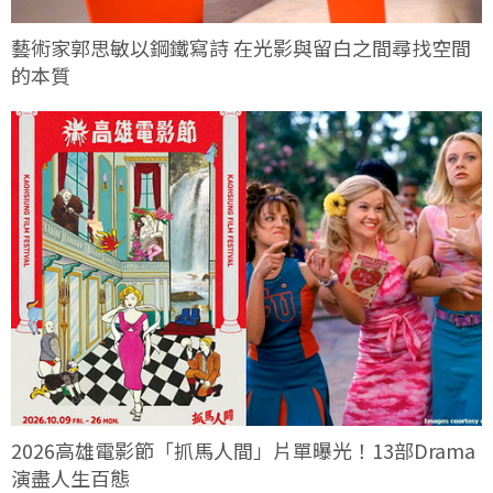
藝術家郭思敏以鋼鐵寫詩 在光影與留白之間尋找空間
的本質
2026高雄電影節「抓馬人間」片單曝光！13部Drama
演盡人生百態