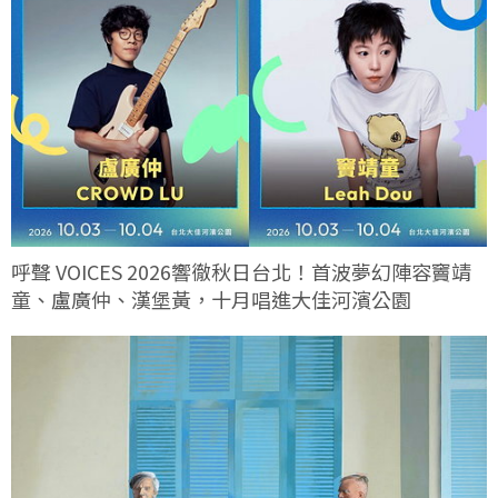
呼聲 VOICES 2026響徹秋日台北！首波夢幻陣容竇靖
童、盧廣仲、漢堡黃，十月唱進大佳河濱公園