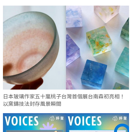
日本玻璃作家五十嵐桃子台灣首個展台南森初亮相！
以窯鑄技法封存風景瞬間