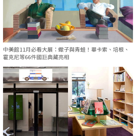
中美館11月必看大展：蠍子與青蛙！畢卡索、培根、
霍克尼等66件國巨典藏亮相