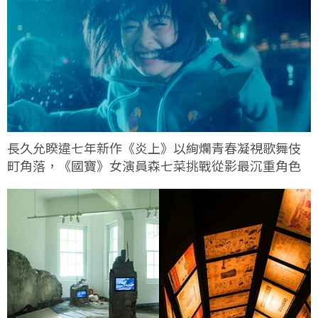
長久允睽違七年新作《炎上》以絢爛青春凝視歌舞伎
町角落，《國寶》女演員森七菜挑戰從影最沉重角色