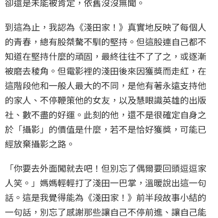
卻還是未能被肯定，依舊沒沒無聞。
到這為止，我認為《淺田家！》真實地反映了每個人
的青春，總有股桀驁不馴的堅持。但這股連自己都不
知道在堅持什麼的頑固，最終往往不了了之，或逐漸
被磨去稜角。但電影裡的淺田後來因獲獎而走紅，在
這階段他和一般人最大的不同，是他有著永遠支持他
的家人、不停鞭策他的女友，以及慧眼識英雄的出版
社、數不盡的好運。此刻的他，還不是很確定自身之
於「攝影」的價值是什麼，若不是恰好獲獎，可能已
經放棄攝影之路。
「你要去外面闖就去吧！但別忘了偶爾要回頭逗逗家
人笑。」媽媽輕輕打了淺田一巴掌，溫暖說出這一句
話。這是我覺得能為《淺田家！》前半段故事小結的
一句話，別忘了感謝那些讓自己不停前進、讓自己能