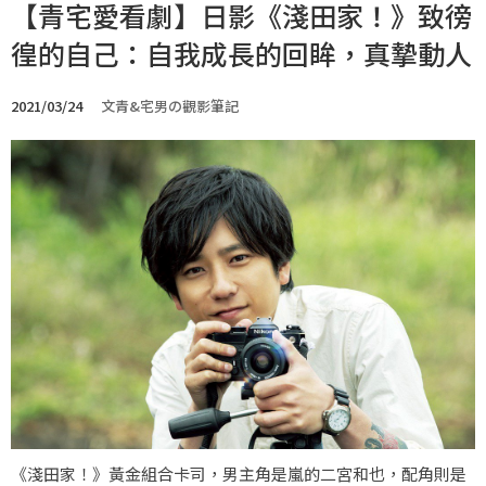
【青宅愛看劇】日影《淺田家！》致徬
徨的自己：自我成長的回眸，真摯動人
2021/03/24
文青&宅男の觀影筆記
《淺田家！》黃金組合卡司，男主角是嵐的二宮和也，配角則是