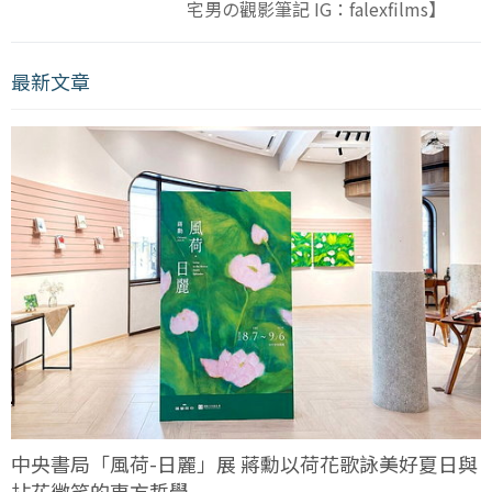
宅男の觀影筆記 IG：falexfilms】
最新文章
中央書局「風荷-日麗」展 蔣勳以荷花歌詠美好夏日與
拈花微笑的東方哲學