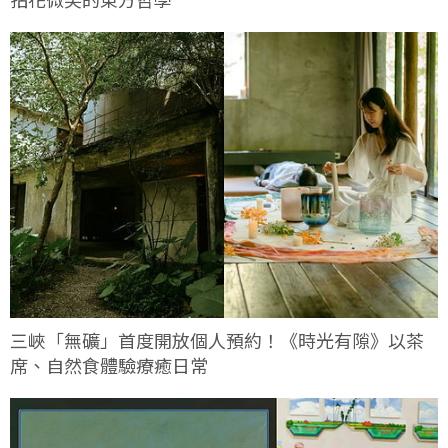
三峽「無礦」首度開放個人預約！《時光有隙》以茶
席、自然食體驗療癒日常