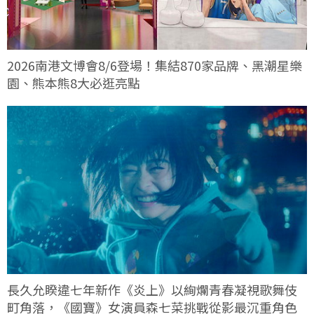
2026南港文博會8/6登場！集結870家品牌、黑潮星樂
園、熊本熊8大必逛亮點
長久允睽違七年新作《炎上》以絢爛青春凝視歌舞伎
町角落，《國寶》女演員森七菜挑戰從影最沉重角色