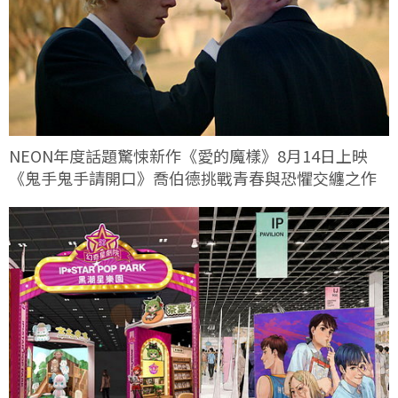
NEON年度話題驚悚新作《愛的魔樣》8月14日上映
《鬼手鬼手請開口》喬伯德挑戰青春與恐懼交纏之作