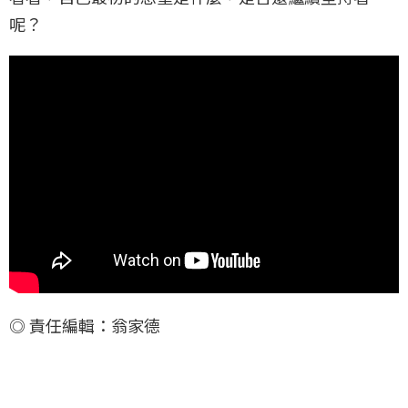
呢？
◎ 責任編輯：翁家德