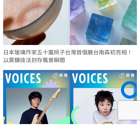
日本玻璃作家五十嵐桃子台灣首個展台南森初亮相！
以窯鑄技法封存風景瞬間