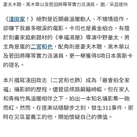
妻夫木聰、黑木華以及菅田將暉等實力派演員。 圖／采昌提供
《
淺田家
！》絕對是近期最溫暖動人、不矯情造作，
卻賺下我最多眼淚的電影。卡司也是黃金組合，有擅
於刻畫家庭劇題材的《幸福湯屋》導演中野量太，男
主角是嵐的
二宮和也
，配角則是妻夫木聰、黑木華以
及菅田將暉等實力派演員，更一舉獲得8項日本奧斯卡
的提名。
本片描寫淺田政志（二宮和也飾）成為「最會拍全家
福」攝影師的歷程，儘管這條路顛簸崎嶇，但在家人
和青梅竹馬溫暖相伴之下，拍出一本知名攝影集一砲
而紅。然而，在逐漸站穩腳步之刻，發生311事件，那
時在災區當義工的他，開始懷疑自己的價值。