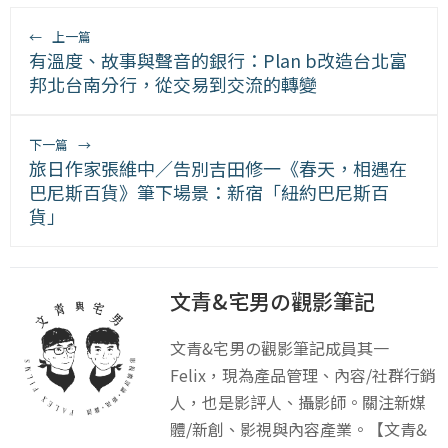
←
上一篇
有溫度、故事與聲音的銀行：Plan b改造台北富
邦北台南分行，從交易到交流的轉變
下一篇
→
旅日作家張維中／告別吉田修一《春天，相遇在
巴尼斯百貨》筆下場景：新宿「紐約巴尼斯百
貨」
文青&宅男の觀影筆記
文青&宅男の觀影筆記成員其一
Felix，現為產品管理、內容/社群行銷
人，也是影評人、攝影師。關注新媒
體/新創、影視與內容產業。【文青&