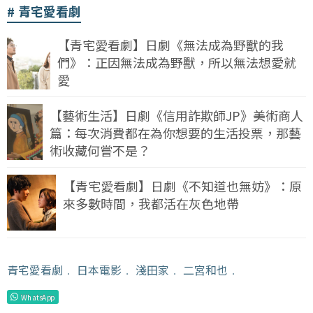
青宅愛看劇
【青宅愛看劇】日劇《無法成為野獸的我
們》：正因無法成為野獸，所以無法想愛就
愛
【藝術生活】日劇《信用詐欺師JP》美術商人
篇：每次消費都在為你想要的生活投票，那藝
術收藏何嘗不是？
【青宅愛看劇】日劇《不知道也無妨》：原
來多數時間，我都活在灰色地帶
青宅愛看劇
﹒
日本電影
﹒
淺田家
﹒
二宮和也
﹒
WhatsApp