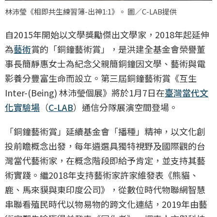
林沛瑩《相即共生練習簿-出神1:1》。 圖／C-LAB提供
自2015年開始以文學獎勵傑出文學家，2018年起延伸
為
藝術
賞的「銅鐘藝術賞」，是洪建全基金會榮譽董
事長簡靜惠女士為紀念父親簡銅鐘因文學、藝術與電
影養分豐富生命而設立。第三屆銅鐘藝術賞《互生
Inter-(Being) 林沛瑩個展》將於1月7日在
臺灣當代文
化實驗場
（
C-LAB
）通信分隊展演空間登場。
「銅鐘藝術賞」延續基金會「播種」精神，以文化創
投前瞻概念出發，每年遴選具獨特視野及國際觀的台
灣當代藝術家，在概念階段即給予肯定，並支持其藝
術實踐。繼2018年支持藝術家許家維發表《熊貓、
鹿、馬來貘與東印度公司》，從數位時代物聯網智慧
串聯看殖民時代以物易物的跨文化連結，2019年由藝