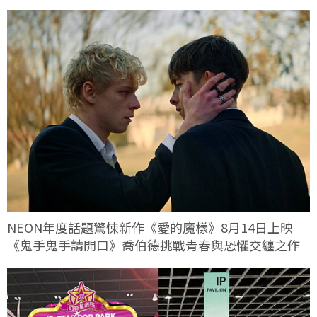
NEON年度話題驚悚新作《愛的魔樣》8月14日上映
《鬼手鬼手請開口》喬伯德挑戰青春與恐懼交纏之作