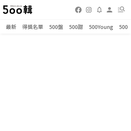
最新
得獎名單
500盤
500甜
500Young
500