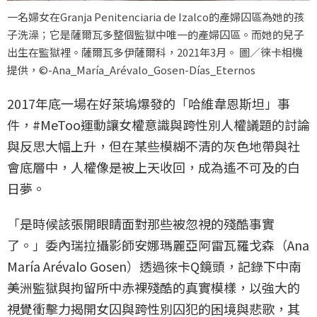
一名婦女在Granja Penitenciaria de Izalco的產婦囚區為她的孩
子洗澡；它是薩爾瓦多整個監獄中唯一的產婦囚區。而她的兒子
出生在監獄裡。薩爾瓦多伊薩爾科，2021年3月。 圖／徠卡相機
提供，©-Ana_María_Arévalo_Gosen-Días_Eternos
2017年底一場在好萊塢爆發的「哈維韋恩斯坦」事
件，#MeToo運動讓女權意識與跨性別人權議題的討論
與反思大幅上升，但在某些模糊不清的灰色地帶與社
會底層中，人權像是被上天收回，成為遙不可及的白
日夢。
「是時候該張開眼睛面對那些被忽視的殘酷事實
了。」委內瑞拉攝影師安娜瑪麗亞阿雷瓦羅戈森（Ana
María Arévalo Gosen）透過徠卡Q鏡頭，記錄下中南
美洲監獄與拘留所中赤裸殘酷的真實模樣，以強大的
視覺衝擊力揭開女囚與跨性別囚犯的困境與悲歌，其