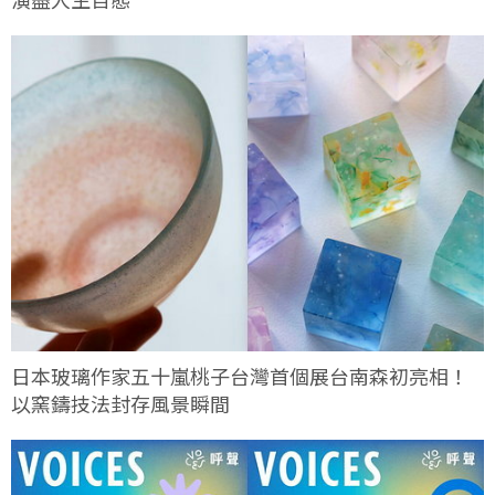
日本玻璃作家五十嵐桃子台灣首個展台南森初亮相！
以窯鑄技法封存風景瞬間