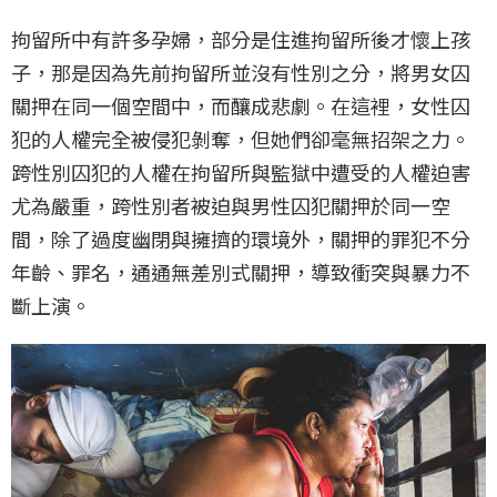
拘留所中有許多孕婦，部分是住進拘留所後才懷上孩
子，那是因為先前拘留所並沒有性別之分，將男女囚
關押在同一個空間中，而釀成悲劇。在這裡，女性囚
犯的人權完全被侵犯剝奪，但她們卻毫無招架之力。
跨性別囚犯的人權在拘留所與監獄中遭受的人權迫害
尤為嚴重，跨性別者被迫與男性囚犯關押於同一空
間，除了過度幽閉與擁擠的環境外，關押的罪犯不分
年齡、罪名，通通無差別式關押，導致衝突與暴力不
斷上演。