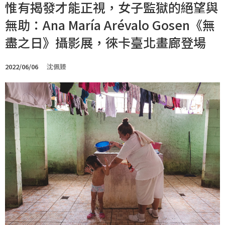
惟有揭發才能正視，女子監獄的絕望與
無助：Ana María Arévalo Gosen《無
盡之日》攝影展，徠卡臺北畫廊登場
2022/06/06
沈佩臻