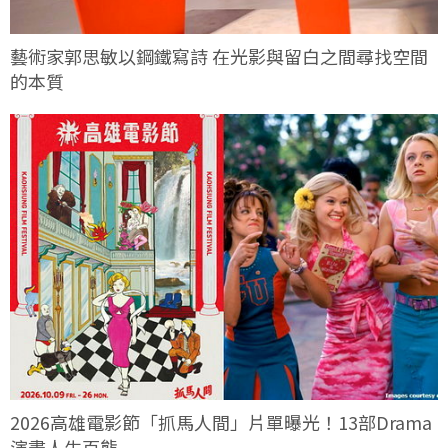
藝術家郭思敏以鋼鐵寫詩 在光影與留白之間尋找空間
的本質
2026高雄電影節「抓馬人間」片單曝光！13部Drama
演盡人生百態