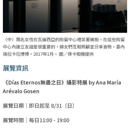
（中）兩名女性在瓦倫西亞的拘留中心裡笑著擁抱。在這些拘留
中心內建立友誼是很重要的，婦女們互相照顧並分享食物。委內
瑞拉卡拉博博。2017年1月。 圖／徠卡相機提供
展覽資訊
《Días Eternos無盡之日》攝影特展 by Ana María
Arévalo Gosen
展覽日期｜即日起至 8/31（日）
展覽時間｜每日11:00 - 19:00