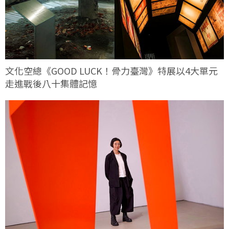
文化空總《GOOD LUCK！骨力臺灣》特展以4大單元
走進戰後八十集體記憶