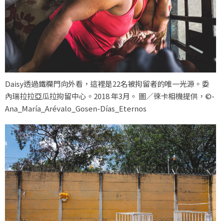
Daisy透過鐵欄門向外看，這裡是22名被拘留者的唯一光源。委
內瑞拉拉亞瓜拉拘留中心。2018 年3月。 圖／徠卡相機提供，©-
Ana_María_Arévalo_Gosen-Días_Eternos