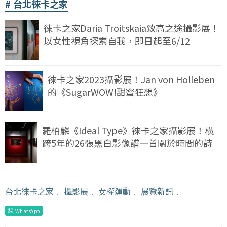
台北徠卡之家
徠卡之家Daria Troitskaia致高之途攝影展！
以女性視角探索自我，即日起至6/12
徠卡之家2023攝影展！Jan von Holleben
的《SugarWOW!甜蜜狂想》
羅柏麟《Ideal Type》徠卡之家攝影展！橫
跨5年的26張黑白影像譜一首關於時間的詩
台北徠卡之家
﹒
攝影展
﹒
女權運動
﹒
展覽新訊
﹒
WhatsApp