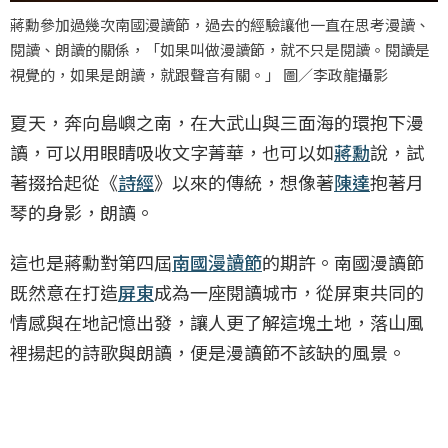
蔣勳參加過幾次南國漫讀節，過去的經驗讓他一直在思考漫讀、
閱讀、朗讀的關係，「如果叫做漫讀節，就不只是閱讀。閱讀是
視覺的，如果是朗讀，就跟聲音有關。」 圖／李政龍攝影
夏天，奔向島嶼之南，在大武山與三面海的環抱下漫
讀，可以用眼睛吸收文字菁華，也可以如
蔣勳
說，試
著掇拾起從《
詩經
》以來的傳統，想像著
陳達
抱著月
琴的身影，朗讀。
這也是蔣勳對第四屆
南國漫讀節
的期許。南國漫讀節
既然意在打造
屏東
成為一座閱讀城市，從屏東共同的
情感與在地記憶出發，讓人更了解這塊土地，落山風
裡揚起的詩歌與朗讀，便是漫讀節不該缺的風景。