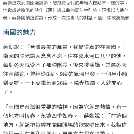
蔣勳這次到南國漫讀節，想跟跨世代的年輕人做點不一樣的事。
他邀請曾將他的詩作《願》譜成曲的青年林則佑，現場以吉他伴
奏，蔣勳朗讀這首詩，形成一次跨世代的對話。 圖／李政龍攝影
南國的魅力
蔣勳說：「台灣最美的風景，我覺得真的在南國。」
南國的陽光讓人念念不忘，住在淡水河口八里的他，
每到冬天就受不了那種陰冷，後來排演講，常選冬天
往南部跑，曾經從8度、9度的氣溫出發，一個半小時
到高雄，一下高鐵氣溫26度，陽光燦爛，人就開心
了。
「南國是台灣很重要的精神，因為它就是熱情，有一
個地方叫恆春，永遠四季如春。」蔣勳說：「在這個
地方，就該把詩經裡關關睢鳩的歌聲唱出來。我相信
詩經一定在風和日麗時，男男女女都在唱歌。」