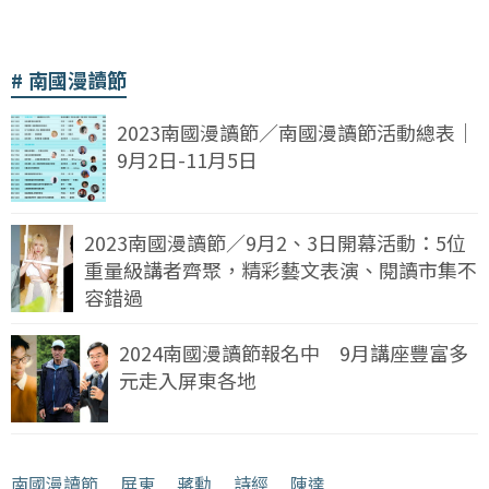
南國漫讀節
2023南國漫讀節／南國漫讀節活動總表｜
9月2日-11月5日
2023南國漫讀節／9月2、3日開幕活動：5位
重量級講者齊聚，精彩藝文表演、閱讀市集不
容錯過
2024南國漫讀節報名中 9月講座豐富多
元走入屏東各地
南國漫讀節
﹒
屏東
﹒
蔣勳
﹒
詩經
﹒
陳達
﹒