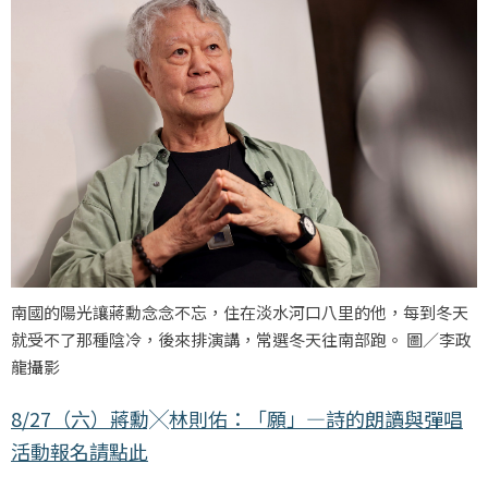
南國的陽光讓蔣勳念念不忘，住在淡水河口八里的他，每到冬天
就受不了那種陰冷，後來排演講，常選冬天往南部跑。 圖／李政
龍攝影
8/27（六）蔣勳╳林則佑：「願」—詩的朗讀與彈唱
活動報名請點此