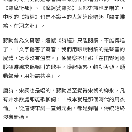
《羅摩衍那》、《摩訶婆羅多》兩部史詩也是唱的，
中國的《詩經》也是不識字的人就這麼唱起「關關睢
鳩、在河之洲」。
蔣勳曾為文寫著，遺憾《詩經》只能閱讀、不能傳唱
了，「文字傷害了聲音，我們用眼睛閱讀的是聲音的
屍體，冰冷沒有溫度。」便覺察不出那「在田野河邊
聆聽雎鳩求偶鳴叫的歌手，嘬起嘴唇，轉動舌頭，顫
動聲帶，用肺謂共鳴」。
唐詩、宋詞也是唱的，蔣勳甚至覺得宋朝的柳永，凡
有井水飲處即能歌柳詞，「根本就是那個時代的周杰
倫」，從唐詩宋詞一直到元曲，都是彈唱，傳統始終
沒有斷過。