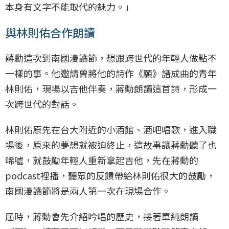
本身有文字不能取代的魅力。」
與林則佑合作朗讀
蔣勳這次到南國漫讀節，想跟跨世代的年輕人做點不
一樣的事。他邀請曾將他的詩作《願》譜成曲的青年
林則佑，現場以吉他伴奏，蔣勳朗讀這首詩，形成一
次跨世代的對話。
林則佑原先在台大附近的小酒館、酒吧唱歌，進入職
場後，原來的夢想就被迫終止，這故事讓蔣勳聽了也
唏噓，就鼓勵年輕人重新拿起吉他，先在蔣勳的
podcast裡播，聽眾的反饋帶給林則佑很大的鼓勵，
南國漫讀節將是兩人第一次在現場合作。
屆時，蔣勳會先介紹吟唱的歷史，接著單純朗讀