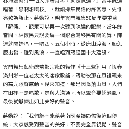
春海邊就有一個人彈著月琴，就是陳達。」當年陳達
唱著「思啊想啊枝」，就讓採集民謠的許常惠、史惟
亮歎為觀止。蔣勳說，明年雲門舞集50周年要重演
「薪傳」，觀眾可以再一次聽到陳達的配樂，當年錄
音間，林懷民只說要編一個跟台灣移民有關的舞，陳
達就開始唱，一唱四、五個小時，從唐山渡海，船怎
麼出發、碰到風浪，一直唱到蔣經國十大建設。
雲門舞集藝術總監鄭宗龍的舞作《十三聲》用了恆春
滿州鄉一位老太太的客家歌謠，蔣勳被那在風裡飄來
的高亢歌聲感動。後來知道，那是因為落山風，人們
在田裡不是唱歌，是與人溝通，所以聲音要超過風，
最後就鍛鍊出如此美好的聲音。
蔣勳說：「我們能不能藉著南國漫讀節恢復這個傳
統，大家感受到聲音的美好，不要完全靠視覺，聲音