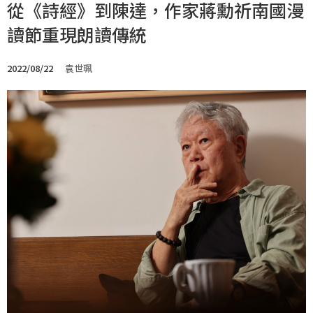
從《詩經》到陳達，作家蔣勳祈南國漫
讀節重現朗讀傳統
2022/08/22
袁世珮