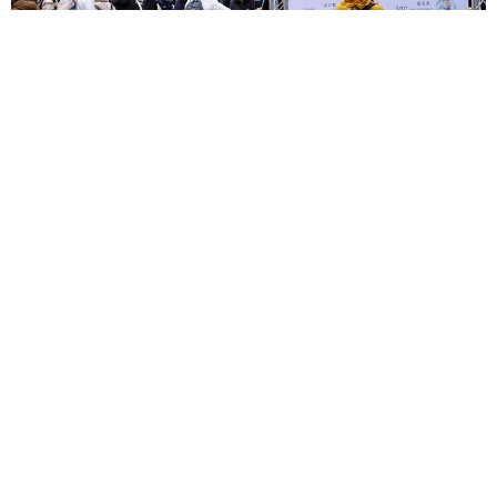
3月創新書市｜溫羅汀曬書節打造「台版神保町」書街
風景、花蓮「書流蔗裡Co'ongan」訴說在地故事