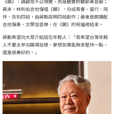
《願》，請觀眾不以視覺，而是聽覺聆聽節奏音韻；
再來，林則佑吉他彈唱《願》，分成青春、遠行、陪
伴、告別四段，由蔣勳說明四段創作；最後是朗讀配
吉他彈奏，文學加音樂，在《願》的祝福裡結束。
蔣勳希望向大眾介紹這位年輕人：「我希望台灣年輕
人不要太早向職場投降，夢想如果能夠多堅持一點，
還是很美好的。」