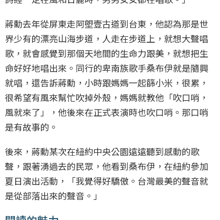
蔣勳去年從屏東走阿塱壹古道到台東，他認為那是世
界少有的漂亮山海步道，人走在步道上，就想大聲唱
歌，就會感覺到那個天地間的生命力跟美，就想把生
命好好地唱出來。同行的卑南族歌手桑布伊就是隨興
就唱，還告訴蔣勳，小時跟媽媽一起篩小米，很累，
很希望有風來幫忙吹掉外殼，媽媽就教他「吹口哨，
風就來了」，他後來在正式表演時也吹口哨。那口哨
是有故事的。
後來，蔣勳某次在紐約中央公園遠遠聽到感動的歌
聲，跟著湧過去的民眾，他看到桑布伊，在紐約參加
夏日演出活動，「我覺得好驕傲。台灣最美的聲音就
是從部落出來的聲音。」
閱讀的魅力