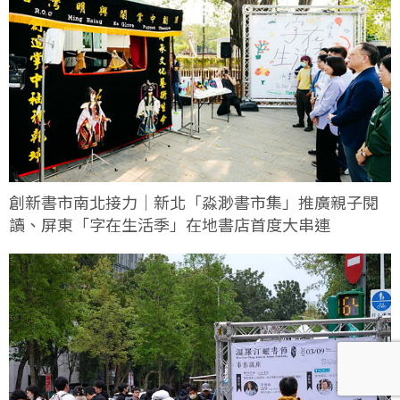
創新書市南北接力｜新北「淼渺書市集」推廣親子閱
讀、屏東「字在生活季」在地書店首度大串連