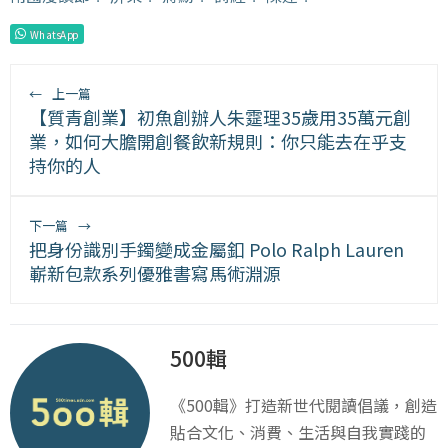
WhatsApp
←
上一篇
【質青創業】初魚創辦人朱𩃀理35歲用35萬元創
業，如何大膽開創餐飲新規則：你只能去在乎支
持你的人
下一篇
→
把身份識別手鐲變成金屬釦 Polo Ralph Lauren
嶄新包款系列優雅書寫馬術淵源
500輯
《500輯》打造新世代閱讀倡議，創造
貼合文化、消費、生活與自我實踐的