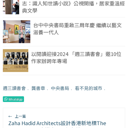
志：識人知世讀小說》公視開播，居家重溫經
典文學
台中中央書局重啟三周年慶 繼續以藝文
滋養一代人
以閱讀迎接2024 「週三讀書會」邀10位
作家辦跨年專場
週三讀書會
﹒
龔書章
﹒
中央書局
﹒
看不見的城市
﹒
WhatsApp
←
上一篇
Zaha Hadid Architects設計香港新地標The