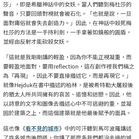
莎」，即是希臘神話中的女妖。當人們聽到梅杜莎的
聲音，只要回頭對視就會被石化。「也就是說，一旦
面對庸俗就會失去創造力。」因此，在神話中殺死梅
杜莎的方法是一手持利劍，一手拿著如鏡般的圓盾，
並經由反射才能砍殺女妖。
「這就是我剛剛講的輕盈，因為你不能正視凝重，而
要輕盈地面對，要用reflection，這在創作裡我們稱之
為『再現』，因此不要直接描述它，而是再現它。」
就像Hejduk在書中描述的柏林，是被希特勒大屠殺後
的猶太人所共同擁有的哀苦、追憶和迷戀。因此，他
以詩意的文字和圖像去描述心中不可逃避的重，並凝
固於建築之上，而這個建築就是他最後賦予的面具。
這也像《
看不見的城市
》中的可汗聽到馬可波羅講述
了許多城市後問道，你講了那麼多我們都沒去過的城