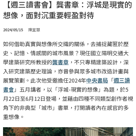
【週三讀書會】龔書章：浮城是現實的
想像，面對沉重要輕盈對待
2024/05/15
陳宜慧
如何借助真實與想像所交織的關係，去捕捉藏匿於歷
史、記憶、情感間的城市風景？現任國⽴陽明交通⼤
學建築研究所教授的
龔書章
，不只專精建築設計，深
入研究建築歷史理論，亦曾參與眾多城市改造計畫與
展覽策劃。此次他受邀擔任2024年
中央書局
「
週三讀
書會
」五月講者，以「浮城-現實的想像」為題，於5
月22日至6月12日登場，並藉由四種不同類型創作者視
角下的非典型「城市」書單，打開讀者內在感官的多
重想像。