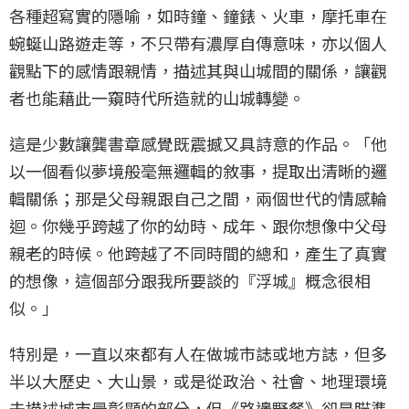
各種超寫實的隱喻，如時鐘、鐘錶、火車，摩托車在
蜿蜒山路遊走等，不只帶有濃厚自傳意味，亦以個人
觀點下的感情跟親情，描述其與山城間的關係，讓觀
者也能藉此一窺時代所造就的山城轉變。
這是少數讓龔書章感覺既震撼又具詩意的作品。「他
以一個看似夢境般毫無邏輯的敘事，提取出清晰的邏
輯關係；那是父母親跟自己之間，兩個世代的情感輪
迴。你幾乎跨越了你的幼時、成年、跟你想像中父母
親老的時候。他跨越了不同時間的總和，產生了真實
的想像，這個部分跟我所要談的『浮城』概念很相
似。」
特別是，一直以來都有人在做城市誌或地方誌，但多
半以大歷史、大山景，或是從政治、社會、地理環境
去描述城市最彰顯的部分，但《路邊野餐》卻是瞄準