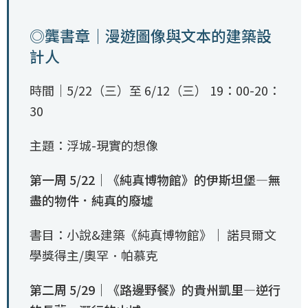
◎龔書章｜漫遊圖像與文本的建築設
計人
時間｜5/22（三）至 6/12（三） 19：00-20：
30
主題：浮城-現實的想像
第一周 5/22｜《純真博物館》的伊斯坦堡—無
盡的物件．純真的廢墟
書目：小說&建築《純真博物館》｜ 諾貝爾文
學獎得主/奧罕．帕慕克
第二周 5/29｜《路邊野餐》的貴州凱里—逆行