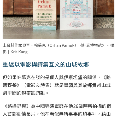
土耳其作家奧罕·帕慕克（Orhan Pamuk）《純真博物館》。 攝
影｜Kris Kang
重返以電影與詩集互文的山城故鄉
但如果帕慕克在談的是個人與伊斯坦堡的關係，《路
邊野餐》（電影＆詩集）就是畢贛與其故鄉貴州山城
凱里間的親密跟疏離。
《路邊野餐》為中國導演畢贛在他26歲時所拍攝的個
人首部劇情長片，他在看似無所事事的瑣事裡，藉由