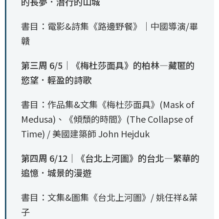
的長夢．潛行的山城
書目：電影&詩集《路邊野餐》｜中國導演/畢
贛
第三周 6/5｜《梅杜莎面具》的柏林—藏匿的
慾望．輕盈的詩歌
書目：作品集&文集《梅杜莎面具》(Mask of
Medusa)、《傾頹的時間》(The Collapse of
Time) / 美國建築師 John Hejduk
第四周 6/12｜《台北上河圖》的台北—繁華的
追憶．城景的漫遊
書目：文集&圖集《台北上河圖》/ 姚任祥&葉
子