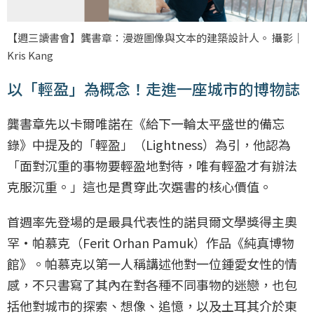
【週三讀書會】龔書章：漫遊圖像與文本的建築設計人。 攝影｜
Kris Kang
以「輕盈」為概念！走進一座城市的博物誌
龔書章先以卡爾唯諾在《給下一輪太平盛世的備忘
錄》中提及的「輕盈」（Lightness）為引，他認為
「面對沉重的事物要輕盈地對待，唯有輕盈才有辦法
克服沉重。」這也是貫穿此次選書的核心價值。
首週率先登場的是最具代表性的諾貝爾文學獎得主奧
罕·帕慕克（Ferit Orhan Pamuk）作品《純真博物
館》。帕慕克以第一人稱講述他對一位鍾愛女性的情
感，不只書寫了其內在對各種不同事物的迷戀，也包
括他對城市的探索、想像、追憶，以及土耳其介於東