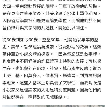
大四一堂由蔣勳教授的課程，但真正改變他的契機，
是在東海建築畢業後，赴美攻讀哈佛碩士學位期間，
因修習建築設計和歷史理論雙學位，而讓他對於不同
藝術媒介與文字間的共通性，開始投以關注。
從30歲到如今60歲，整整30年，他開始以專業的歷
史、美學、哲學理論為線索，從電影裡的敘事，逐漸
延伸至對小說文體的探索。「因為電影既是敘事體，
也會藉由不同導演的詮釋體現出特殊的表達；可以很
內在，也能與外在環境、社會、城市產生反應；從奇
士勞士基、阿莫多瓦、侯孝賢、楊德昌，到賈樟柯與
李滄東，這些人基本上都具備了文學性。而我對既是
小說家又是理論家的人則是特別感興趣，因為他們的
背後都存在一種特殊的思想脈絡。」