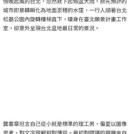
傍晚起風的台北，忽然就下起傾盆大雨。原先預計的
城市即景轉瞬化為地面淤積的水窪，一行人順著台北
松基公園內旋轉樓梯直下，棲身在臺北願景計畫工作
室，卻意外呈現台北盆地最日常的景況。
龔書章坦言自己從小就是標準的理工男，偏愛以圖像
思考，對文字理解相對薄弱。最初對閱讀的興趣來自