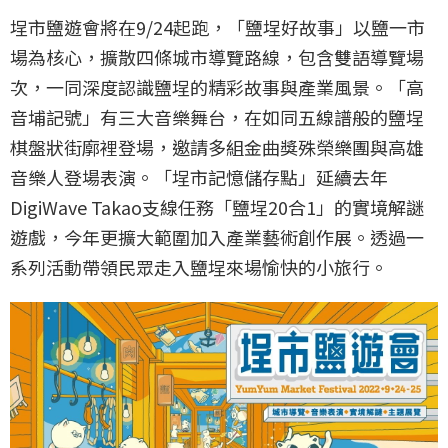
埕市鹽遊會將在9/24起跑，「鹽埕好故事」以鹽一市
場為核心，擴散四條城市導覽路線，包含雙語導覽場
次，一同深度認識鹽埕的精彩故事與產業風景。「高
音埔記號」有三大音樂舞台，在如同五線譜般的鹽埕
棋盤狀街廓裡登場，邀請多組金曲獎殊榮樂團與高雄
音樂人登場表演。「埕市記憶儲存點」延續去年
DigiWave Takao支線任務「鹽埕20合1」的實境解謎
遊戲，今年更擴大範圍加入產業藝術創作展。透過一
系列活動帶領民眾走入鹽埕來場愉快的小旅行。