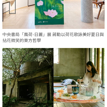
中央書局「風荷-日麗」展 蔣勳以荷花歌詠美好夏日與
拈花微笑的東方哲學