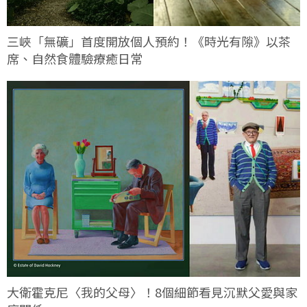
三峽「無礦」首度開放個人預約！《時光有隙》以茶
席、自然食體驗療癒日常
大衛霍克尼〈我的父母〉！8個細節看見沉默父愛與家