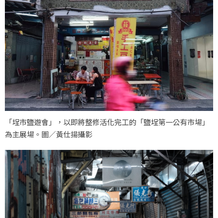
「埕市鹽遊會」，以即將整修活化完工的「鹽埕第一公有市場」
為主展場。圖／黃仕揚攝影