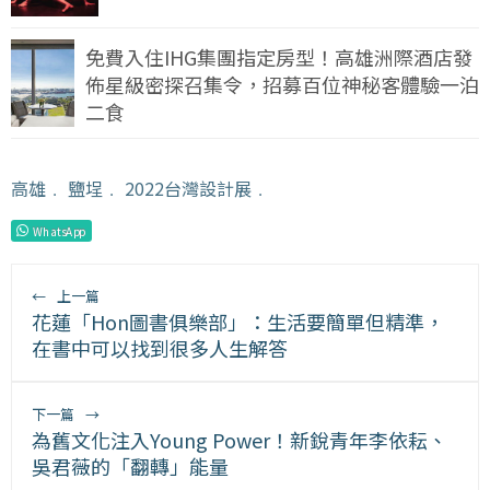
免費入住IHG集團指定房型！高雄洲際酒店發
佈星級密探召集令，招募百位神秘客體驗一泊
二食
高雄
﹒
鹽埕
﹒
2022台灣設計展
﹒
WhatsApp
←
上一篇
花蓮「Hon圖書俱樂部」：生活要簡單但精準，
在書中可以找到很多人生解答
下一篇
→
為舊文化注入Young Power！新銳青年李依耘、
吳君薇的「翻轉」能量