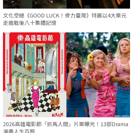
文化空總《GOOD LUCK！骨力臺灣》特展以4大單元
走進戰後八十集體記憶
2026高雄電影節「抓馬人間」片單曝光！13部Drama
演盡人生百態