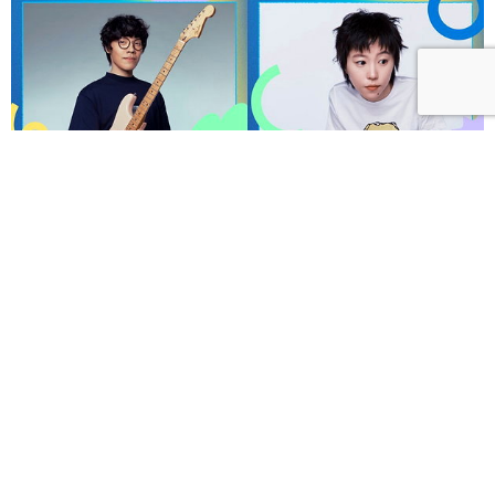
呼聲 VOICES 2026響徹秋日台北！首波夢幻陣容竇靖
童、盧廣仲、漢堡黃，十月唱進大佳河濱公園