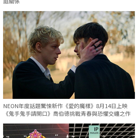
庭關係
NEON年度話題驚悚新作《愛的魔樣》8月14日上映
《鬼手鬼手請開口》喬伯德挑戰青春與恐懼交纏之作