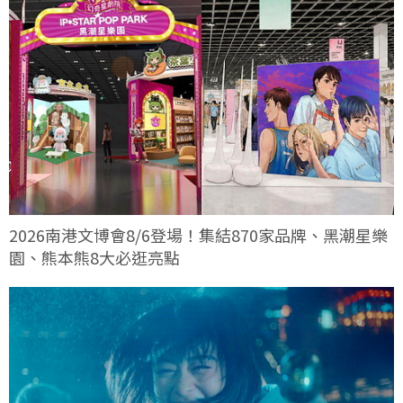
2026南港文博會8/6登場！集結870家品牌、黑潮星樂
園、熊本熊8大必逛亮點