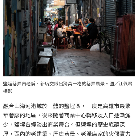
鹽埕巷弄內老舖、新店交織出獨具一格的巷弄風景。圖／江佩君
攝影
融合山海河港城於一體的鹽埕區，一度是高雄市最繁
華奢靡的地區，後來隨著商業中心轉移及人口逐漸減
少，鹽埕曾經淡出商業舞台。但鹽埕的歷史底蘊深
厚，區內的老建築、歷史背景、老派店家的火候實力