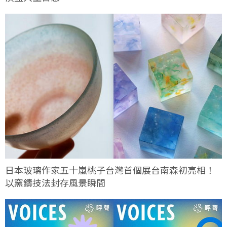
日本玻璃作家五十嵐桃子台灣首個展台南森初亮相！
以窯鑄技法封存風景瞬間