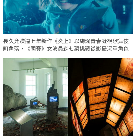
長久允睽違七年新作《炎上》以絢爛青春凝視歌舞伎
町角落，《國寶》女演員森七菜挑戰從影最沉重角色