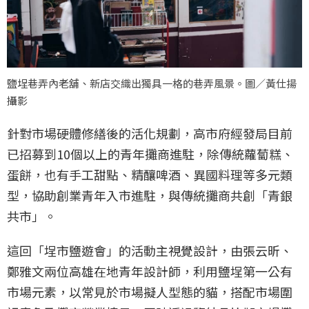
鹽埕巷弄內老舖、新店交織出獨具一格的巷弄風景。圖／黃仕揚
攝影
針對市場硬體修繕後的活化規劃，高市府經發局目前
已招募到10個以上的青年攤商進駐，除傳統蘿蔔糕、
蛋餅，也有手工甜點、精釀啤酒、異國料理等多元類
型，協助創業青年入市進駐，與傳統攤商共創「青銀
共市」。
這回「埕市鹽遊會」的活動主視覺設計，由張云昕、
鄭雅文兩位高雄在地青年設計師，利用鹽埕第一公有
市場元素，以常見於市場擬人型態的貓，搭配市場圍