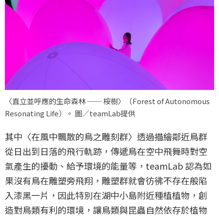
〈直立並呼應的生命森林 ── 桉樹〉（Forest of Autonomous
Resonating Life）。 圖／teamLab提供
其中〈在風中飄散的鳥之雕刻群〉透過描繪鄰近鳥群
從日出到日落的飛行軌跡，傳遞鳥在空中飛舞時對空
氣產生的擾動、給予環境的能量等，teamLab 認為如
果沒有鳥在雕塑旁飛翔，雕塑群就會彷彿不存在般陷
入漆黑一片，因此特別在湖中小島附近種植植物，創
造對鳥類有利的環境，讓鳥類與昆蟲自然依存於植物