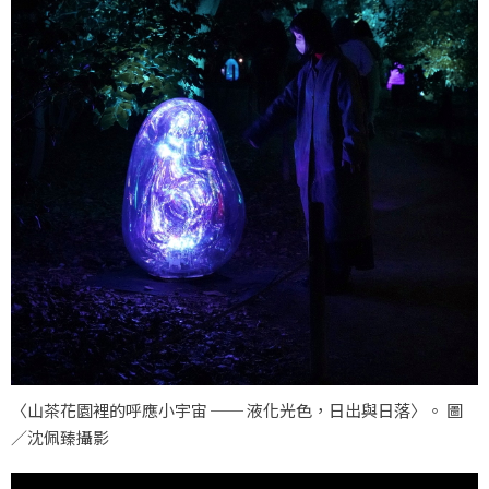
〈山茶花園裡的呼應小宇宙 ── 液化光色，日出與日落〉。 圖
／沈佩臻攝影