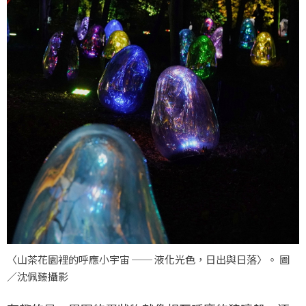
〈山茶花園裡的呼應小宇宙 ── 液化光色，日出與日落〉。 圖
／沈佩臻攝影