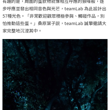
有趣的是，周圍的蛋狀物就像相互呼應的狼嚎般，逐
步呼應並發出相同音色與光芒，teamLab 為此設計出
57種光色。「非常歡迎觀眾積極參與、觸碰作品，別
怕推動這些蛋。」桑原葉子説，teamLab 誠摯邀請大
家完整地沉浸其中。