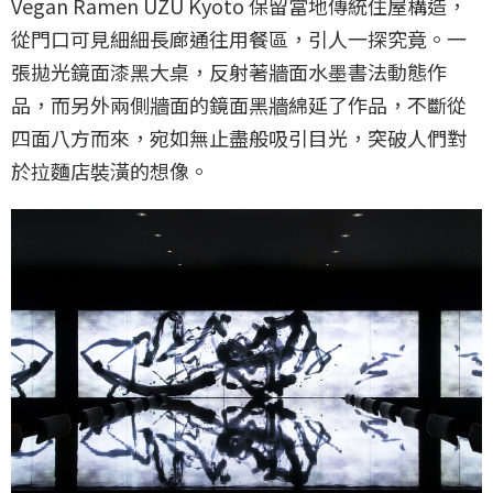
Vegan Ramen UZU Kyoto 保留當地傳統住屋構造，
從門口可見細細長廊通往用餐區，引人一探究竟。一
張拋光鏡面漆黑大桌，反射著牆面水墨書法動態作
品，而另外兩側牆面的鏡面黑牆綿延了作品，不斷從
四面八方而來，宛如無止盡般吸引目光，突破人們對
於拉麵店裝潢的想像。