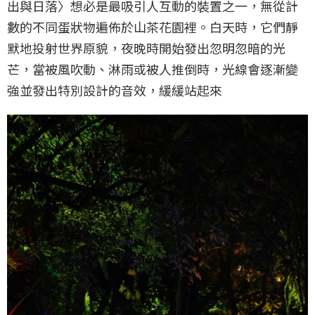
出與日落〉想必是最吸引人互動的裝置之一，無從計
數的不同蛋狀物遍佈於山茶花園裡。白天時，它們靜
默地投射世界原貌，夜晚時開始發出忽明忽暗的光
芒，當被風吹動、淋雨或被人推倒時，光線會逐漸變
強並發出特別設計的音效，緩緩站起來