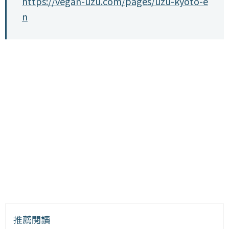
https://vegan-uzu.com/pages/uzu-kyoto-e
n
推薦閱讀