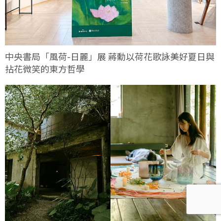
中央書局「風荷-日麗」展 蔣勳以荷花歌詠美好夏日與
拈花微笑的東方哲學