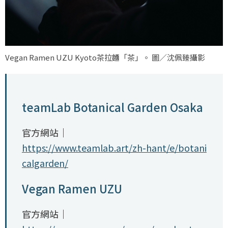
Vegan Ramen UZU Kyoto茶拉麵「茶」。 圖／沈佩臻攝影
teamLab Botanical Garden Osaka
官方網站｜
https://www.teamlab.art/zh-hant/e/botani
calgarden/
Vegan Ramen UZU
官方網站｜