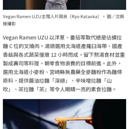
Vegan Ramen UZU主理人片岡良（Ryo Kataoka）。 圖／沈佩
臻攝影
Vegan Ramen UZU 以洋蔥、番茄等取代總是佔據拉
麵 C 位的叉燒肉。湯頭選用北海道產羅臼海帶、國產
香菇與各式蔬菜慢燉 12 小時而成，留下熬湯食材並重
製成壽司等料理，朝零食物浪費的目標前進。此外，
選用北海道小麥粉、宮崎縣無農藥全麥麵粉作為麵條
原料，提供醬油拉麵「深緋」、辛味噌拉麵「山
吹」、茶拉麵「茶」等令人眼睛一亮的素食拉麵。