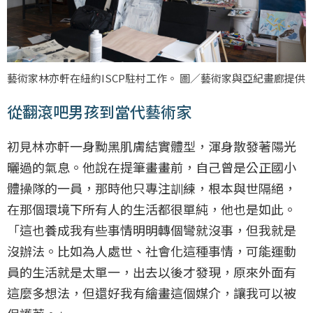
藝術家林亦軒在紐約ISCP駐村工作。 圖／藝術家與亞紀畫廊提供
從翻滾吧男孩到當代藝術家
初見林亦軒一身黝黑肌膚結實體型，渾身散發著陽光
曬過的氣息。他說在提筆畫畫前，自己曾是公正國小
體操隊的一員，那時他只專注訓練，根本與世隔絕，
在那個環境下所有人的生活都很單純，他也是如此。
「這也養成我有些事情明明轉個彎就沒事，但我就是
沒辦法。比如為人處世、社會化這種事情，可能運動
員的生活就是太單一，出去以後才發現，原來外面有
這麼多想法，但還好我有繪畫這個媒介，讓我可以被