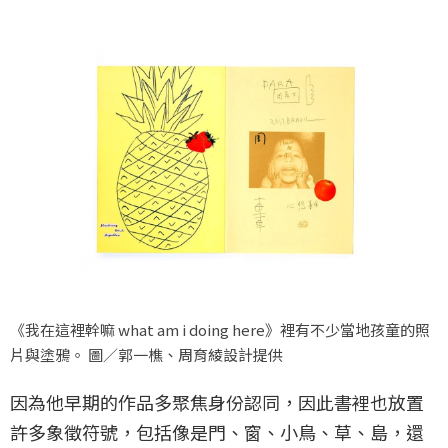
《我在這裡幹嘛 what am i doing here》裡有不少當地孩童的照
片與塗鴉。 圖／郭一樵、周育綾設計提供
因為他早期的作品多聚焦身份認同，因此書裡也放置
許多象徵符號，包括像是門、窗、小鳥、草、島，還