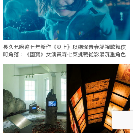
長久允睽違七年新作《炎上》以絢爛青春凝視歌舞伎
町角落，《國寶》女演員森七菜挑戰從影最沉重角色