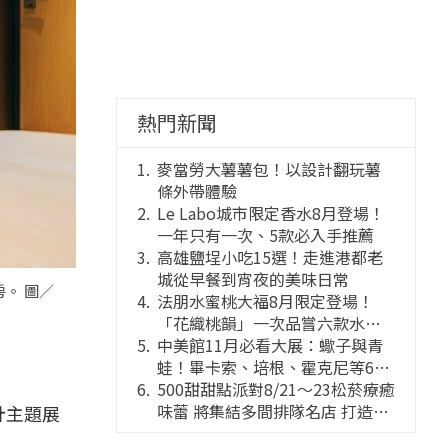
熱門新聞
麥當勞大薯薯包！以設計翻玩薯
條外帶體驗
Le Labo城市限定香水8月登場！
一年只有一次、5款必入手推薦
高雄鹽埕小吃15選！走進港都老
城從早餐到宵夜的美味日常
。 圖／
法朋水蜜桃大福8月限定登場！
「花織桃韻」一次品嘗六款水蜜
桃花果大福
中美館11月必看大展：蠍子與青
蛙！畢卡索、培根、霍克尼等66
件國巨典藏亮相
500甜甜點派對8/21～23松菸療癒
味蕾 將集結多間排隊名店 打造靈
設計主題展
感創意的舞台