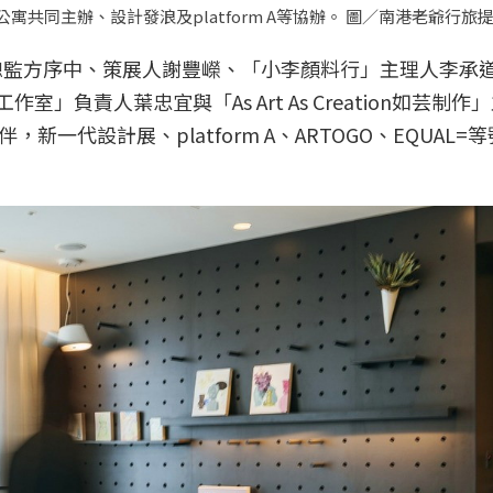
共同主辦、設計發浪及platform A等協辦。 圖／南港老爺行旅
意總監方序中、策展人謝豐嶸、「小李顏料行」主理人李承
作室」負責人葉忠宜與「As Art As Creation如芸制
代設計展、platform A、ARTOGO、EQUAL=