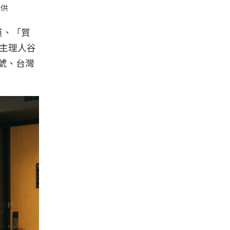
提供
道、「質
作」主理人谷
等號、台灣