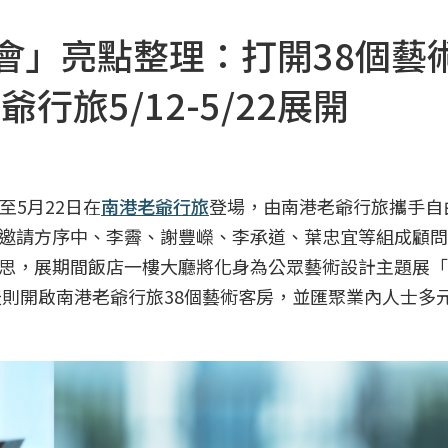
覽會」亮點整理：打開38個藝
旅5/12-5/22展開
至5月22日在
南港老爺行旅
登場，由南港老爺行旅攜手自
，以及邀請方序中、李霽、謝豐嶸、李承道、葉忠宜等組成顧
思，展期間飯店一樓大廳將化身為公眾藝術設計主題展「
天則開啟南港老爺行旅38個藝術客房，並匯聚業內人士多