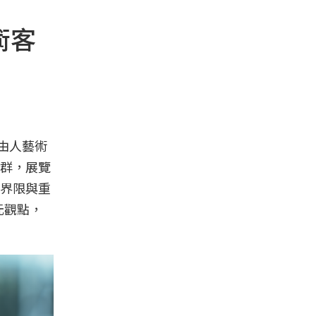
術客
由人藝術
問群，展覽
界限與重
元觀點，