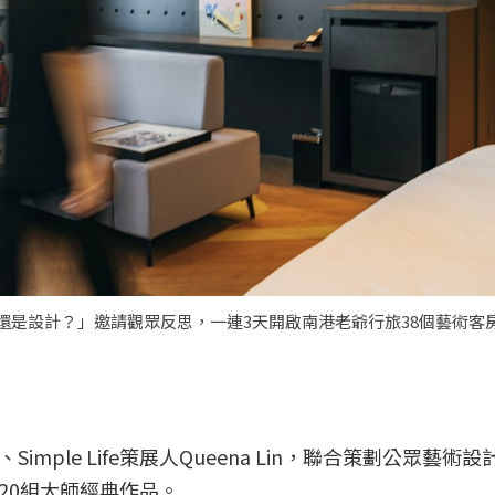
還是設計？」邀請觀眾反思，一連3天開啟南港老爺行旅38個藝術客房
imple Life策展人Queena Lin，聯合策劃公眾藝術
20組大師經典作品。