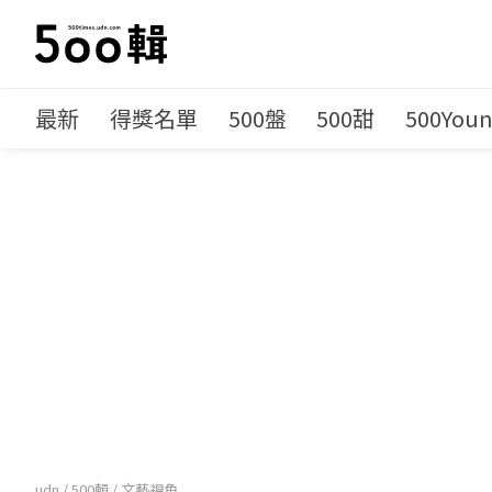
最新
得獎名單
500盤
500甜
500You
udn
/
500輯
/
文藝視角