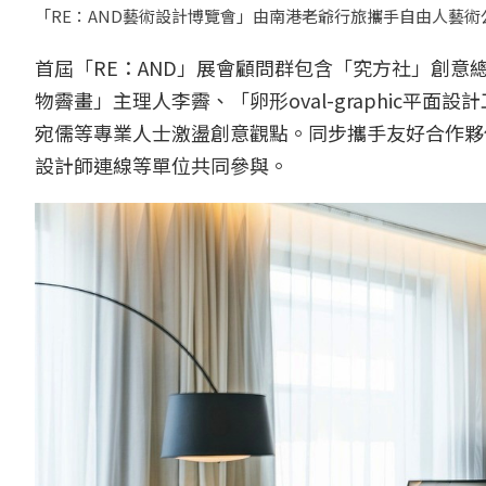
「RE：AND藝術設計博覽會」由南港老爺行旅攜手自由人藝術公寓
首屆「RE：AND」展會顧問群包含「究方社」創
物霽畫」主理人李霽、「卵形oval-graphic平面設計工
宛儒等專業人士激盪創意觀點。同步攜手友好合作夥伴，新一
設計師連線等單位共同參與。