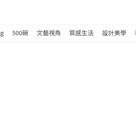
ng
500碗
文藝視角
質感生活
設計美學