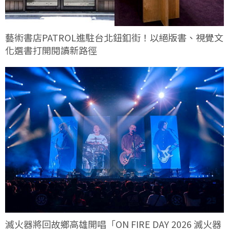
藝術書店PATROL進駐台北鈕釦街！以絕版書、視覺文
化選書打開閱讀新路徑
滅火器將回故鄉高雄開唱「ON FIRE DAY 2026 滅火器