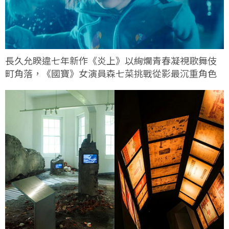
長久允睽違七年新作《炎上》以絢爛青春凝視歌舞伎
町角落，《國寶》女演員森七菜挑戰從影最沉重角色