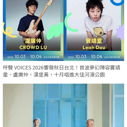
呼聲 VOICES 2026響徹秋日台北！首波夢幻陣容竇靖
童、盧廣仲、漢堡黃，十月唱進大佳河濱公園