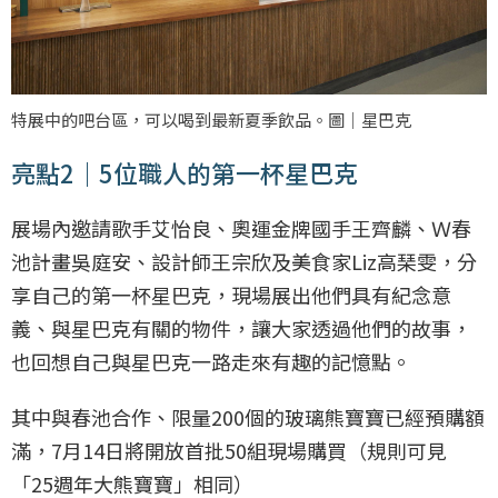
特展中的吧台區，可以喝到最新夏季飲品。圖｜星巴克
亮點2｜5位職人的第一杯星巴克
展場內邀請歌手艾怡良、奧運金牌國手王齊麟、Ｗ春
池計畫吳庭安、設計師王宗欣及美食家Liz高琹雯，分
享自己的第一杯星巴克，現場展出他們具有紀念意
義、與星巴克有關的物件，讓大家透過他們的故事，
也回想自己與星巴克一路走來有趣的記憶點。
其中與春池合作、限量200個的玻璃熊寶寶已經預購額
滿，7月14日將開放首批50組現場購買（規則可見
「25週年大熊寶寶」相同）