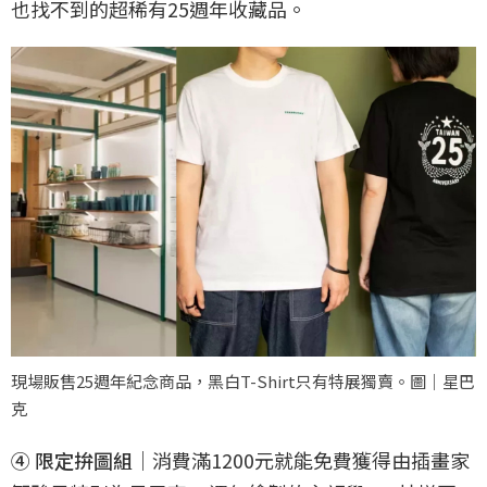
也找不到的超稀有25週年收藏品。
現場販售25週年紀念商品，黑白T-Shirt只有特展獨賣。圖｜星巴
克
④ 限定拚圖組
｜消費滿1200元就能免費獲得由插畫家