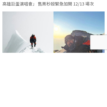
高雄巨蛋演唱會」 售票秒殺緊急加開 12/13 場次
Nirmal Purja雪崩遇難！10件事認識改寫14峰紀錄的
尼泊爾傳奇登山家