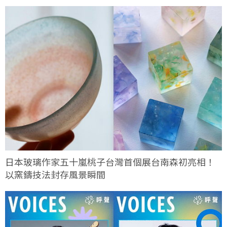
日本玻璃作家五十嵐桃子台灣首個展台南森初亮相！
以窯鑄技法封存風景瞬間