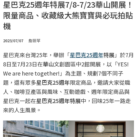
星巴克25週年特展7/8-7/23華山開展！
限量商品、收藏級大熊寶寶與必玩拍貼
機
2023/07/07
詹筱苹
星巴克來台灣25年，舉辦「
星巴克25週年
特展
」於7月
8日至7月23日在
華山
文創園區中2館開展，以「YES!
We are here together!」為主題、規劃7個不同子
題，還有眾多
星巴克25週年
限定商品，邀請大家從職
人、咖啡豆產區與風味、互動遊戲、週年限定商品與
星巴克一起在
星巴克25週年特展
中，回味25年一路走
來的人生風景。