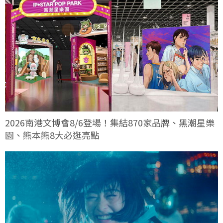
2026南港文博會8/6登場！集結870家品牌、黑潮星樂
園、熊本熊8大必逛亮點