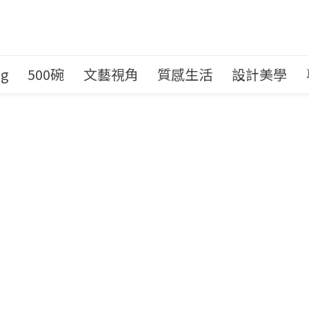
ng
500碗
文藝視角
質感生活
設計美學