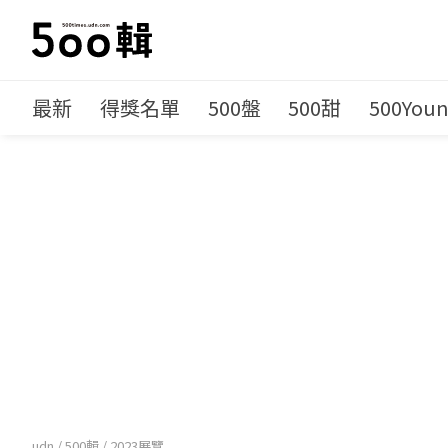
最新
得獎名單
500盤
500甜
500You
udn
/
500輯
/
2023展覽