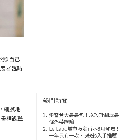
依照自己
展者臨時
熱門新聞
，細膩地
麥當勞大薯薯包！以設計翻玩薯
為畫裡歡聲
條外帶體驗
Le Labo城市限定香水8月登場！
一年只有一次、5款必入手推薦