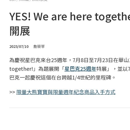
YES! We are here t
開展
2023/07/10
詹筱苹
為慶祝星巴克來台25週年，7月8日至7月23日在華山191
together!」為題展開「
星巴克25週年
特展」，並以
巴克一起慶祝這個在台跨越1/4世紀的里程碑。
>>
限量大熊寶寶與限量週年紀念商品入手方式