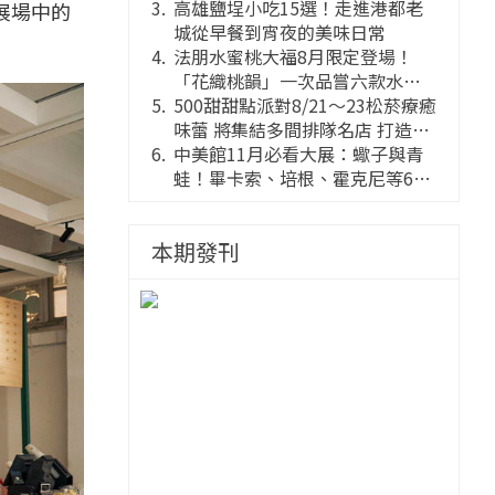
高雄鹽埕小吃15選！走進港都老
展場中的
城從早餐到宵夜的美味日常
法朋水蜜桃大福8月限定登場！
「花織桃韻」一次品嘗六款水蜜
桃花果大福
500甜甜點派對8/21～23松菸療癒
味蕾 將集結多間排隊名店 打造靈
感創意的舞台
中美館11月必看大展：蠍子與青
蛙！畢卡索、培根、霍克尼等66
件國巨典藏亮相
本期發刊