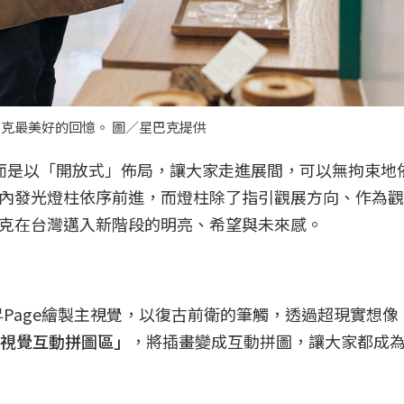
今夏與星巴克最美好的回憶。 圖／星巴克提供
而是以「開放式」佈局，讓大家走進展間，可以無拘束地
內發光燈柱依序前進，而燈柱除了指引觀展方向、作為觀
克在台灣邁入新階段的明亮、希望與未來感。
昇Page繪製主視覺，以復古前衛的筆觸，透過超現實想像
念視覺互動拼圖區」
，將插畫變成互動拼圖，讓大家都成