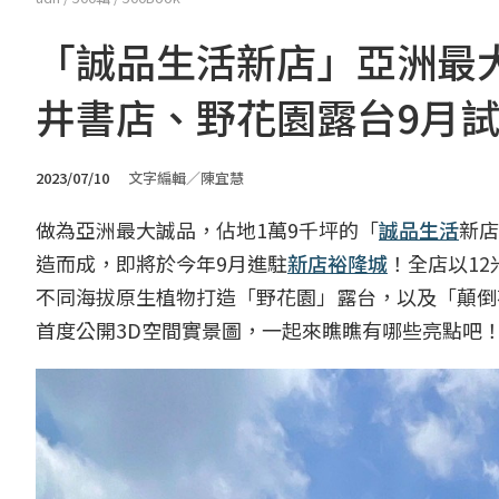
「誠品生活新店」亞洲最大
井書店、野花園露台9月
2023/07/10
文字編輯／陳宜慧
做為亞洲最大誠品，佔地1萬9千坪的「
誠品生活
新店
造而成，即將於今年9月進駐
新店裕隆城
！全店以1
不同海拔原生植物打造「野花園」露台，以及「顛倒
首度公開3D空間實景圖，一起來瞧瞧有哪些亮點吧