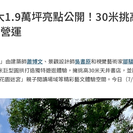
1.9萬坪亮點公開！30米挑
試營運
」由建築師
蕭博文
、景觀設計師
吳書原
和視覺藝術家
鄒
2米巨型圓拱打造獨特遊逛體驗，擁挑高30米天井書店，並
花園迷宮」親子閱讀場域等精彩藝文體驗空間。今日（7/
！