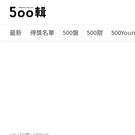
最新
得獎名單
500盤
500甜
500You
udn
/
500輯
/
500Book