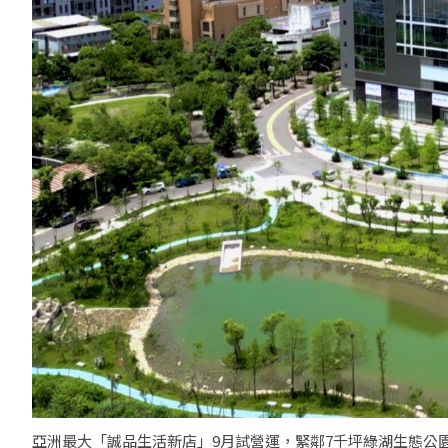
亞洲最大「誠品生活新店」9月試營運，緊鄰7千坪綠湖生態公園