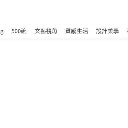
ng
500碗
文藝視角
質感生活
設計美學