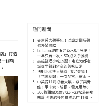
熱門新聞
麥當勞大薯薯包！以設計翻玩薯
條外帶體驗
Le Labo城市限定香水8月登場！
店」打造
一年只有一次、5款必入手推薦
造一條朝
高雄鹽埕小吃15選！走進港都老
城從早餐到宵夜的美味日常
堂。
法朋水蜜桃大福8月限定登場！
「花織桃韻」一次品嘗六款水蜜
桃花果大福
中美館11月必看大展：蠍子與青
蛙！畢卡索、培根、霍克尼等66
件國巨典藏亮相
500甜甜點派對8/21～23松菸療癒
味蕾 將集結多間排隊名店 打造靈
感創意的舞台