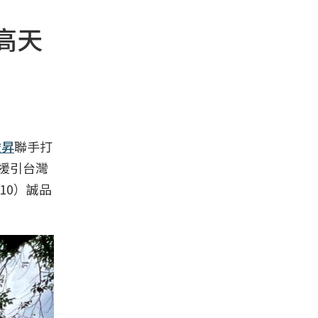
高天
駿昇
聯手打
援引台灣
10）誠品