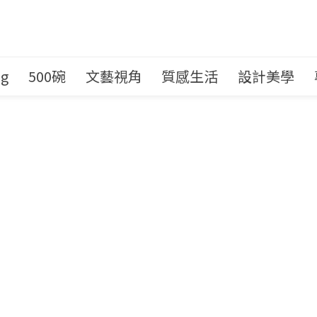
ng
500碗
文藝視角
質感生活
設計美學