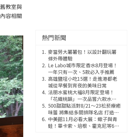
舊教室與
內容相關
熱門新聞
麥當勞大薯薯包！以設計翻玩薯
條外帶體驗
Le Labo城市限定香水8月登場！
一年只有一次、5款必入手推薦
高雄鹽埕小吃15選！走進港都老
城從早餐到宵夜的美味日常
法朋水蜜桃大福8月限定登場！
「花織桃韻」一次品嘗六款水蜜
桃花果大福
500甜甜點派對8/21～23松菸療癒
味蕾 將集結多間排隊名店 打造靈
感創意的舞台
中美館11月必看大展：蠍子與青
蛙！畢卡索、培根、霍克尼等66
件國巨典藏亮相