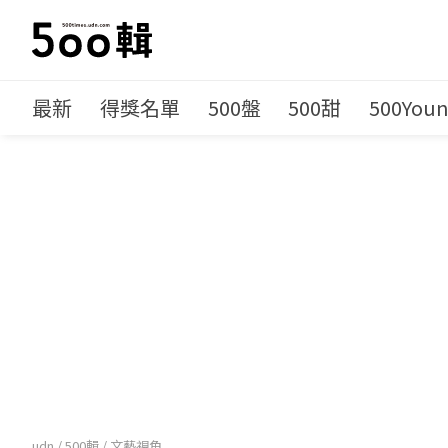
最新
得獎名單
500盤
500甜
500You
udn
/
500輯
/
文藝視角