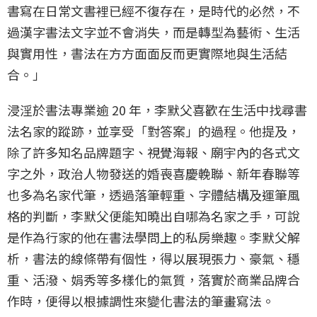
書寫在日常文書裡已經不復存在，是時代的必然，不
過漢字書法文字並不會消失，而是轉型為藝術、生活
與實用性，書法在方方面面反而更實際地與生活結
合。」
浸淫於書法專業逾 20 年，李默父喜歡在生活中找尋書
法名家的蹤跡，並享受「對答案」的過程。他提及，
除了許多知名品牌題字、視覺海報、廟宇內的各式文
字之外，政治人物發送的婚喪喜慶輓聯、新年春聯等
也多為名家代筆，透過落筆輕重、字體結構及運筆風
格的判斷，李默父便能知曉出自哪為名家之手，可說
是作為行家的他在書法學問上的私房樂趣。李默父解
析，書法的線條帶有個性，得以展現張力、豪氣、穩
重、活潑、娟秀等多樣化的氣質，落實於商業品牌合
作時，便得以根據調性來變化書法的筆畫寫法。