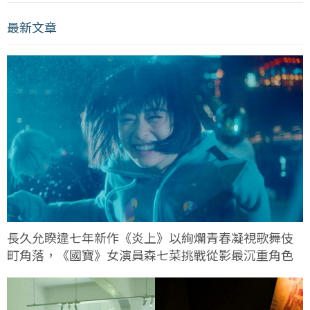
最新文章
長久允睽違七年新作《炎上》以絢爛青春凝視歌舞伎
町角落，《國寶》女演員森七菜挑戰從影最沉重角色