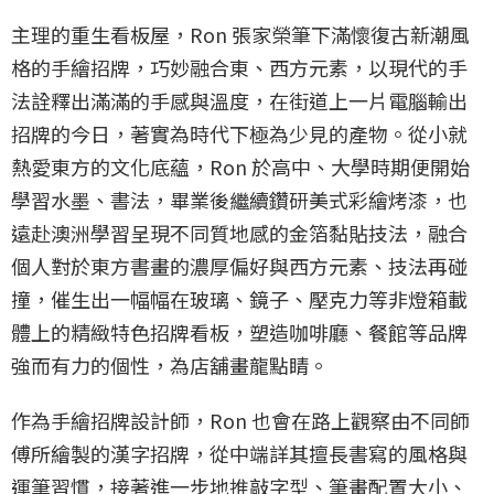
主理的重生看板屋，Ron 張家榮筆下滿懷復古新潮風
格的手繪招牌，巧妙融合東、西方元素，以現代的手
法詮釋出滿滿的手感與溫度，在街道上一片電腦輸出
招牌的今日，著實為時代下極為少見的產物。從小就
熱愛東方的文化底蘊，Ron 於高中、大學時期便開始
學習水墨、書法，畢業後繼續鑽研美式彩繪烤漆，也
遠赴澳洲學習呈現不同質地感的金箔黏貼技法，融合
個人對於東方書畫的濃厚偏好與西方元素、技法再碰
撞，催生出一幅幅在玻璃、鏡子、壓克力等非燈箱載
體上的精緻特色招牌看板，塑造咖啡廳、餐館等品牌
強而有力的個性，為店舖畫龍點睛。
作為手繪招牌設計師，Ron 也會在路上觀察由不同師
傅所繪製的漢字招牌，從中端詳其擅長書寫的風格與
運筆習慣，接著進一步地推敲字型、筆畫配置大小、