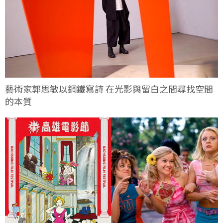
藝術家郭思敏以鋼鐵寫詩 在光影與留白之間尋找空間
的本質