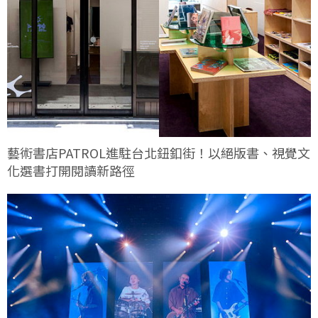
藝術書店PATROL進駐台北鈕釦街！以絕版書、視覺文
化選書打開閱讀新路徑