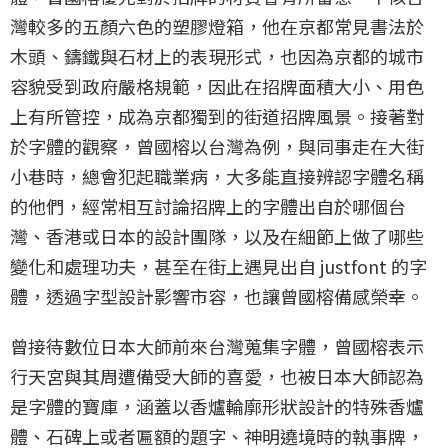
灣較多的五顏六色的塑膠燈箱，他在京都常見書法於
木頭、鑄鐵與石材上的表現形式，也因為京都的城市
容貌受到政府嚴格規範，因此在招牌面積大小、用色
上有所管控，成為京都獨到的街道招牌風景。接著對
於字體的觀察，曾國榕以台灣為例，與同事走在大街
小巷時，總會犯起職業病，大多能直接辨認字體名稱
的他們，經常相互討論招牌上的字體出自於哪個台
灣、香港或日本的設計團隊，以及在細節上做了哪些
變化和處理功夫，甚至在街上遇見出自 justfont 的字
體，透過字型設計影響市容，也讓曾國榕備感榮幸。
曾接待數位日本大師前來台灣蒐集字體，曾國榕表示
行天宮與其周遭備受大師的喜愛，也被日本大師認為
是字體的寶庫，涵蓋以香爐輪廓形狀設計的特殊香爐
體、石碑上或者匾額的題字、神明遶境時的執事牌，