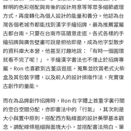
鮮明的色彩搭配與背後的設計用意等等眾多細節處理
方式，再度轉化為個人設計的能量和養分。他認為台
灣各個老城市都能找到漢字手繪招牌，最為推薦當屬
古都台南。只要在台南市區隨意走逛，各式各樣的手
繪招牌與廣告壁畫可說是俯拾即是，成為他字型散步
的資料庫大本營，他甚至打趣地說：「有時一個圓環
就看不完了呢！」。手繪漢字書法也不僅止於招牌專
屬，Ron 也喜歡到古董店逛逛，蒐集並欣賞老式火柴
盒及其包裝字體，以及前人的設計排版作法，充實復
古創作的量能。
而在為品牌創作招牌時，Ron 在字體上首重字裏行間
的空白空間分配，亦即書法中的「行氣」，其次則是
大小與置中原則，搭配西方點線面的設計美學基本觀
念，調配線條粗細與面塊大小，並搭配書法飛白、筆