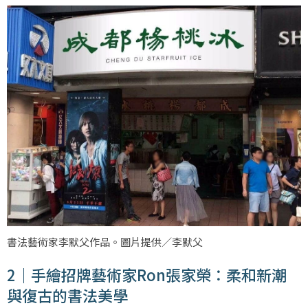
書法藝術家李默父作品。圖片提供／李默父
2｜手繪招牌藝術家Ron張家榮：柔和新潮
與復古的書法美學