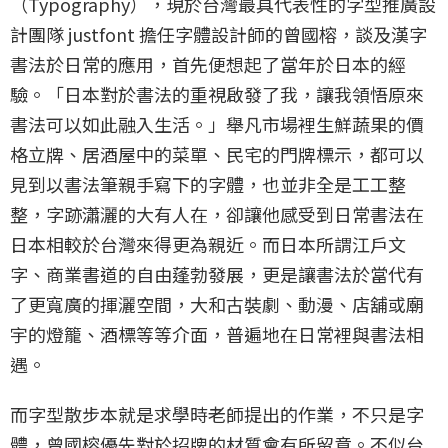
（Typography），現於台灣最具代表性的字型推廣設
計團隊 justfont 擔任字體設計師的曾國榕，談及漢字
書法於日常的應用，首先便想起了當年於日本的經
驗。「日本對於書法的重視啟發了我，讓我領悟原來
書法可以如此融入生活。」舉凡市場裡生鮮蔬果的價
格立牌、居酒屋中的菜單、民宅的門牌標示，都可以
見到以書法筆親手寫下的字體，也並非全是工工整
整，字跡瀟灑的大有人在，卻讓他感受到日常書法在
日本相較於台灣來得更為親近。而日本所謂江戶文
字、商業書道的自由蓬勃發展，更是讓書法於當代有
了更寬廣的揮灑空間，大和古裝劇、動漫、店舖或廟
宇的燈籠、酒標等等介面，普遍地在日常裡與書法相
遇。
而字型散步本就是求學時老師提出的作業，不只是字
體，曾國榕優先對於招牌的材質會有所留意。不似台