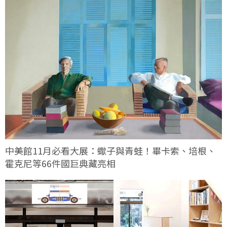
中美館11月必看大展：蠍子與青蛙！畢卡索、培根、
霍克尼等66件國巨典藏亮相