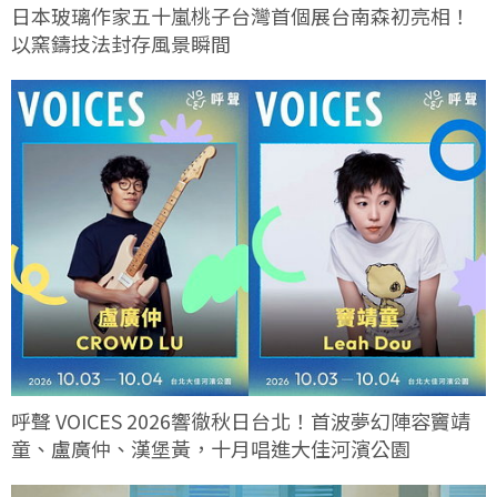
日本玻璃作家五十嵐桃子台灣首個展台南森初亮相！
以窯鑄技法封存風景瞬間
呼聲 VOICES 2026響徹秋日台北！首波夢幻陣容竇靖
童、盧廣仲、漢堡黃，十月唱進大佳河濱公園