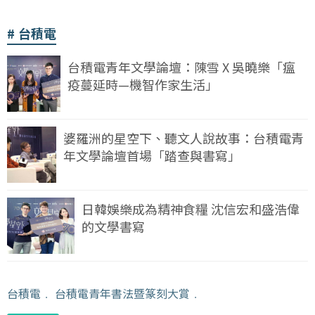
台積電
台積電青年文學論壇：陳雪 X 吳曉樂「瘟
疫蔓延時—機智作家生活」
婆羅洲的星空下、聽文人說故事：台積電青
年文學論壇首場「踏查與書寫」
日韓娛樂成為精神食糧 沈信宏和盛浩偉
的文學書寫
台積電
﹒
台積電青年書法暨篆刻大賞
﹒