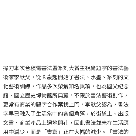
操刀本次台積電書法暨篆刻大賞主視覺題字的書法藝
術家李默父，從 8 歲起開始了書法、水墨、篆刻的文
化藝術訓練，作品多次榮獲知名獎項，也為國父紀念
館、國立歷史博物館所典藏，不限於書法藝術創作，
更常有商業的題字合作案找上門，李默父認為，書法
字早已融入了生活當中的各個角落，於街道上、出版
文書、商業產品上遍地開花，因此書法並未在生活應
用中減少，而是「書寫」正在大幅的減少。「書法的